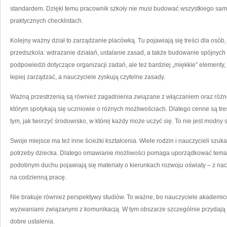
standardem. Dzięki temu pracownik szkoły nie musi budować wszystkiego samo
praktycznych checklistach.
Kolejny ważny dział to zarządzanie placówką. Tu pojawiają się treści dla osób
przedszkola: wdrażanie działań, ustalanie zasad, a także budowanie spójnych
podpowiedzi dotyczące organizacji zadań, ale też bardziej „miękkie” elementy
lepiej zarządzać, a nauczyciele zyskują czytelne zasady.
Ważną przestrzenią są również zagadnienia związane z włączaniem oraz różno
którym spotykają się uczniowie o różnych możliwościach. Dlatego cenne są treś
tym, jak tworzyć środowisko, w której każdy może uczyć się. To nie jest modny 
Swoje miejsce ma też inne ścieżki kształcenia. Wiele rodzin i nauczycieli szuk
potrzeby dziecka. Dlatego omawianie możliwości pomaga uporządkować temat
podobnym duchu pojawiają się materiały o kierunkach rozwoju oświaty – z nac
na codzienną pracę.
Nie brakuje również perspektywy studiów. To ważne, bo nauczyciele akademicc
wyzwaniami związanymi z komunikacją. W tym obszarze szczególnie przydają si
dobre ustalenia.