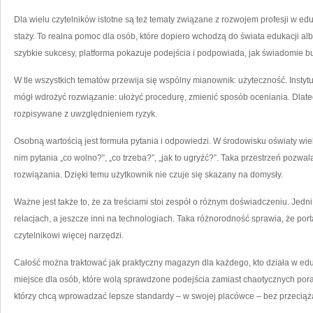
Dla wielu czytelników istotne są też tematy związane z rozwojem profesji w edu
staży. To realna pomoc dla osób, które dopiero wchodzą do świata edukacji al
szybkie sukcesy, platforma pokazuje podejścia i podpowiada, jak świadomie
W tle wszystkich tematów przewija się wspólny mianownik: użyteczność. Instytut 
mógł wdrożyć rozwiązanie: ułożyć procedurę, zmienić sposób oceniania. Dlatego
rozpisywane z uwzględnieniem ryzyk.
Osobną wartością jest formuła pytania i odpowiedzi. W środowisku oświaty wiel
nim pytania „co wolno?”, „co trzeba?”, „jak to ugryźć?”. Taka przestrzeń pozw
rozwiązania. Dzięki temu użytkownik nie czuje się skazany na domysły.
Ważne jest także to, że za treściami stoi zespół o różnym doświadczeniu. Jedni 
relacjach, a jeszcze inni na technologiach. Taka różnorodność sprawia, że port
czytelnikowi więcej narzędzi.
Całość można traktować jak praktyczny magazyn dla każdego, kto działa w eduk
miejsce dla osób, które wolą sprawdzone podejścia zamiast chaotycznych porad
którzy chcą wprowadzać lepsze standardy – w swojej placówce – bez przeciąż