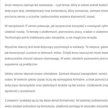
Dużo miejsca zajmuje też ewaluacja – czyli temat, który w szkole potrafi budzi
dotyczące skal, obiektywizacji oraz komentarza, który wzmacnia, zamiast znie
poczucia sensu u uczniów i jednocześnie wspiera klarowność zasad.
W narzędziach IT serwis pokazuje, jak bezpiecznie korzystać z rozwiązań cyfrow
ułatwiać naukę. To tematy o platformach, planowaniu pracy, a także o ułatwien
Technologia jest tu traktowana jako narzędzie, a nie magiczna recepta.
Wyraźnie obecny jest dział dotyczący psychologii w edukacji. To miejsce, gdzie
jak towarzyszyć uczniom w okresach zmian. Dzięki temu nauczyciel może lepie
jednocześnie chronić własne równowagę. W wielu szkołach wyzwaniem jest nad
wypalenia są praktyczne.
Istotny obszar stanowi prawo oświatowe. Zamiast straszyć paragrafami, serwis
ustaw. W świecie szkoły często liczą się wymagania formalne, a brak jasności 
dotyczące obowiązków oraz właściwych kroków są tak ważne. Użytkownik znajd
zgodność z przepisami.
Z prawem i praktyką łączy się także temat formalności. W szkolnej codzienności
wielu działań potrzebne są formularze. platforma pomaga to wszystko zrozumi