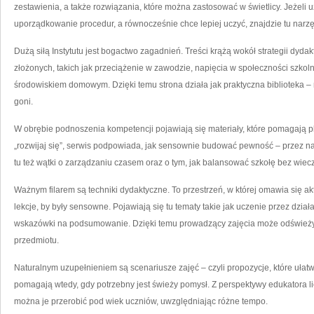
zestawienia, a także rozwiązania, które można zastosować w świetlicy. Jeżel
uporządkowanie procedur, a równocześnie chce lepiej uczyć, znajdzie tu nar
Dużą siłą Instytutu jest bogactwo zagadnień. Treści krążą wokół strategii dyda
złożonych, takich jak przeciążenie w zawodzie, napięcia w społeczności szkol
środowiskiem domowym. Dzięki temu strona działa jak praktyczna biblioteka – 
goni.
W obrębie podnoszenia kompetencji pojawiają się materiały, które pomagają 
„rozwijaj się”, serwis podpowiada, jak sensownie budować pewność – przez narz
tu też wątki o zarządzaniu czasem oraz o tym, jak balansować szkołę bez wie
Ważnym filarem są techniki dydaktyczne. To przestrzeń, w której omawia się ak
lekcje, by były sensowne. Pojawiają się tu tematy takie jak uczenie przez dzia
wskazówki na podsumowanie. Dzięki temu prowadzący zajęcia może odświeżyć 
przedmiotu.
Naturalnym uzupełnieniem są scenariusze zajęć – czyli propozycje, które ułatwi
pomagają wtedy, gdy potrzebny jest świeży pomysł. Z perspektywy edukatora lic
można je przerobić pod wiek uczniów, uwzględniając różne tempo.