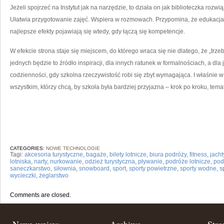
Jeżeli spojrzeć na Instytut jak na narzędzie, to działa on jak biblioteczka ro
Ułatwia przygotowanie zajęć. Wspiera w rozmowach. Przypomina, że edukacja to
najlepsze efekty pojawiają się wtedy, gdy łączą się kompetencje.
W efekcie strona staje się miejscem, do którego wraca się nie dlatego, że „trzeb
jednych będzie to źródło inspiracji, dla innych ratunek w formalnościach, a dl
codzienności, gdy szkolna rzeczywistość robi się zbyt wymagająca. I właśnie w
wszystkim, którzy chcą, by szkoła była bardziej przyjazna – krok po kroku, tem
CATEGORIES:
NOWE TECHNOLOGIE
Tagi:
akcesoria turystyczne
,
bagaże
,
bilety lotnicze
,
biura podróży
,
fitness
,
jacht
lotniska
,
narty
,
nurkowanie
,
odzież turystyczna
,
pływanie
,
podróże lotnicze
,
pod
saneczkarstwo
,
siłownia
,
snowboard
,
sport
,
sporty powietrzne
,
sporty wodne
,
s
wycieczki
,
żeglarstwo
Comments are closed.