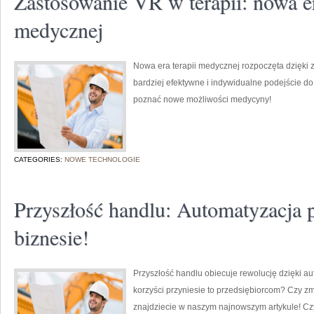
Zastosowanie VR w terapii: nowa 
medycznej
Nowa era terapii medycznej rozpoczęta dzięki 
bardziej efektywne i indywidualne podejście d
poznać nowe możliwości medycyny!
CATEGORIES:
NOWE TECHNOLOGIE
Przyszłość handlu: Automatyzacja
biznesie!
Przyszłość handlu obiecuje rewolucję dzięki a
korzyści przyniesie to przedsiębiorcom? Czy 
znajdziecie w naszym najnowszym artykule! Czy