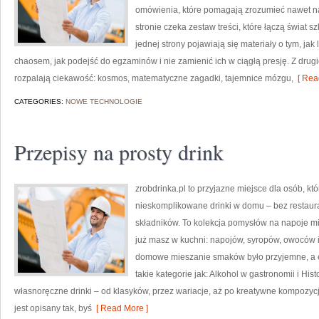
omówienia, które pomagają zrozumieć nawet n
stronie czeka zestaw treści, które łączą świat s
jednej strony pojawiają się materiały o tym, j
chaosem, jak podejść do egzaminów i nie zamienić ich w ciągłą presję. Z drugiej
rozpalają ciekawość: kosmos, matematyczne zagadki, tajemnice mózgu,
[ Rea
CATEGORIES:
NOWE TECHNOLOGIE
Przepisy na prosty drink
zrobdrinka.pl to przyjazne miejsce dla osób, k
nieskomplikowane drinki w domu – bez restaur
składników. To kolekcja pomysłów na napoje mie
już masz w kuchni: napojów, syropów, owoców i
domowe mieszanie smaków było przyjemne, a e
takie kategorie jak: Alkohol w gastronomii i His
własnoręczne drinki – od klasyków, przez wariacje, aż po kreatywne kompozycj
jest opisany tak, byś
[ Read More ]