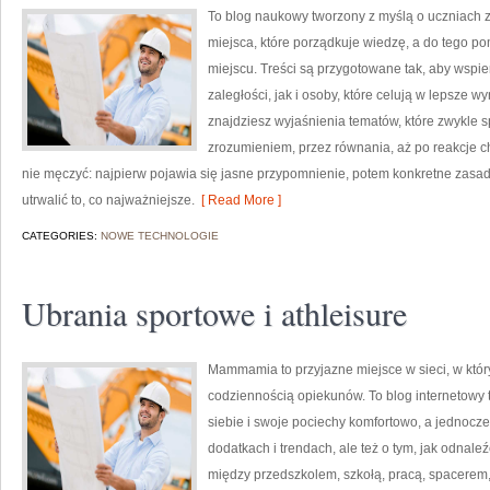
To blog naukowy tworzony z myślą o uczniach z
miejsca, które porządkuje wiedzę, a do tego p
miejscu. Treści są przygotowane tak, aby wspie
zaległości, jak i osoby, które celują w lepsze w
znajdziesz wyjaśnienia tematów, które zwykle sp
zrozumieniem, przez równania, aż po reakcje ch
nie męczyć: najpierw pojawia się jasne przypomnienie, potem konkretne zasady
utrwalić to, co najważniejsze.
[ Read More ]
CATEGORIES:
NOWE TECHNOLOGIE
Ubrania sportowe i athleisure
Mammamia to przyjazne miejsce w sieci, w któ
codziennością opiekunów. To blog internetowy t
siebie i swoje pociechy komfortowo, a jednocześ
dodatkach i trendach, ale też o tym, jak odnale
między przedszkolem, szkołą, pracą, spacerem, 