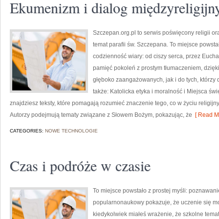
Ekumenizm i dialog międzyreligijn
Szczepan.org.pl to serwis poświęcony religii or
temat parafii św. Szczepana. To miejsce powstał
codzienność wiary: od ciszy serca, przez Euchary
pamięć pokoleń z prostym tłumaczeniem, dzięki
głęboko zaangażowanych, jak i do tych, którzy 
także: Katolicka etyka i moralność i Miejsca św
znajdziesz teksty, które pomagają rozumieć znaczenie tego, co w życiu religi
Autorzy podejmują tematy związane z Słowem Bożym, pokazując, że
[ Read Mo
CATEGORIES:
NOWE TECHNOLOGIE
Czas i podróże w czasie
To miejsce powstało z prostej myśli: poznawani
popularnonaukowy pokazuje, że uczenie się mo
kiedykolwiek miałeś wrażenie, że szkolne tematy