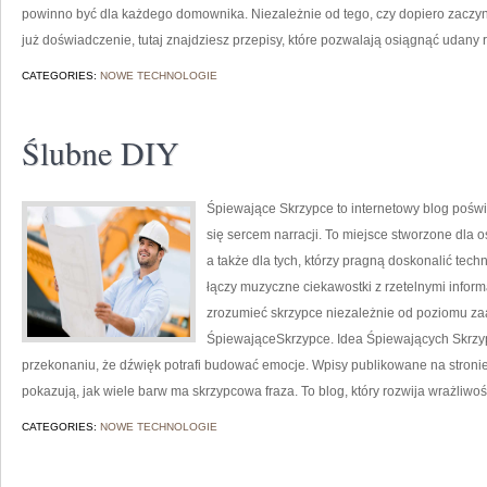
powinno być dla każdego domownika. Niezależnie od tego, czy dopiero zaczy
już doświadczenie, tutaj znajdziesz przepisy, które pozwalają osiągnąć udany r
CATEGORIES:
NOWE TECHNOLOGIE
Ślubne DIY
Śpiewające Skrzypce to internetowy blog poświ
się sercem narracji. To miejsce stworzone dla 
a także dla tych, którzy pragną doskonalić tec
łączy muzyczne ciekawostki z rzetelnymi inform
zrozumieć skrzypce niezależnie od poziomu z
ŚpiewająceSkrzypce. Idea Śpiewających Skrzypi
przekonaniu, że dźwięk potrafi budować emocje. Wpisy publikowane na stronie
pokazują, jak wiele barw ma skrzypcowa fraza. To blog, który rozwija wrażliwo
CATEGORIES:
NOWE TECHNOLOGIE