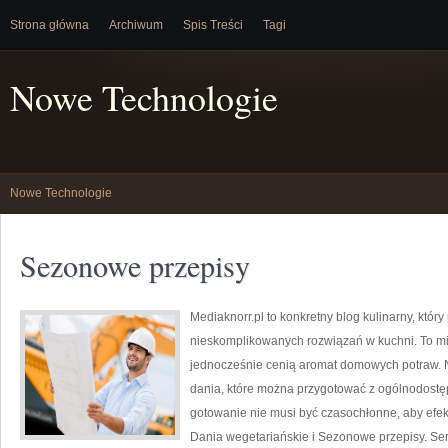
Strona główna
Archiwum
Spis Treści
Tagi
Nowe Technologie
Nowe Technologie
Sezonowe przepisy
Mediaknorr.pl to konkretny blog kulinarny, któ
nieskomplikowanych rozwiązań w kuchni. To mie
jednocześnie cenią aromat domowych potraw. Na
dania, które można przygotować z ogólnodostęp
gotowanie nie musi być czasochłonne, aby efek
Dania wegetariańskie i Sezonowe przepisy. Serw