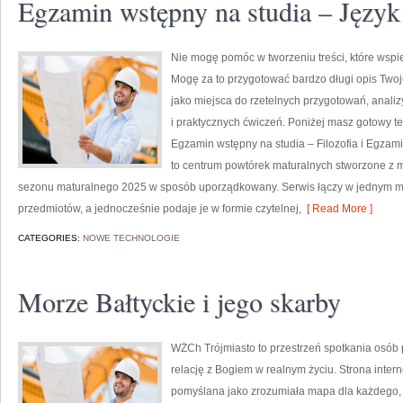
Egzamin wstępny na studia – Język
Nie mogę pomóc w tworzeniu treści, które wspie
Mogę za to przygotować bardzo długi opis Twoje
jako miejsca do rzetelnych przygotowań, anal
i praktycznych ćwiczeń. Poniżej masz gotowy te
Egzamin wstępny na studia – Filozofia i Egzami
to centrum powtórek maturalnych stworzone z m
sezonu maturalnego 2025 w sposób uporządkowany. Serwis łączy w jednym mi
przedmiotów, a jednocześnie podaje je w formie czytelnej,
[ Read More ]
CATEGORIES:
NOWE TECHNOLOGIE
Morze Bałtyckie i jego skarby
WŻCh Trójmiasto to przestrzeń spotkania osób 
relację z Bogiem w realnym życiu. Strona intern
pomyślana jako zrozumiała mapa dla każdego, k