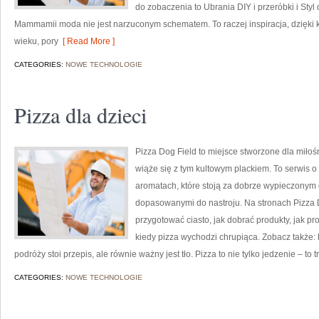
do zobaczenia to Ubrania DIY i przeróbki i Styl
Mammamii moda nie jest narzuconym schematem. To raczej inspiracja, dzięki 
wieku, pory
[ Read More ]
CATEGORIES:
NOWE TECHNOLOGIE
Pizza dla dzieci
Pizza Dog Field to miejsce stworzone dla miłoś
wiąże się z tym kultowym plackiem. To serwis o 
aromatach, które stoją za dobrze wypieczonym 
dopasowanymi do nastroju. Na stronach Pizza Dog
przygotować ciasto, jak dobrać produkty, jak p
kiedy pizza wychodzi chrupiąca. Zobacz także: P
podróży stoi przepis, ale równie ważny jest tło. Pizza to nie tylko jedzenie – to t
CATEGORIES:
NOWE TECHNOLOGIE