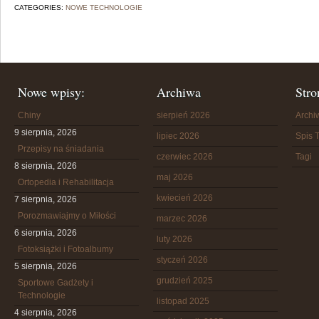
CATEGORIES:
NOWE TECHNOLOGIE
Nowe wpisy:
Archiwa
Stro
Chiny
sierpień 2026
Arch
9 sierpnia, 2026
lipiec 2026
Spis T
Przepisy na śniadania
czerwiec 2026
Tagi
8 sierpnia, 2026
maj 2026
Ortopedia i Rehabilitacja
kwiecień 2026
7 sierpnia, 2026
Porozmawiajmy o Miłości
marzec 2026
6 sierpnia, 2026
luty 2026
Fotoksiążki i Fotoalbumy
styczeń 2026
5 sierpnia, 2026
grudzień 2025
Sportowe Gadżety i
Technologie
listopad 2025
4 sierpnia, 2026