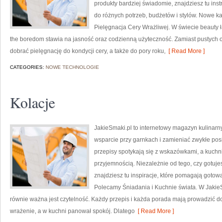
produkty bardziej świadomie, znajdziesz tu in
do różnych potrzeb, budżetów i stylów. Nowe k
Pielęgnacja Cery Wrażliwej. W świecie beauty
the boredom stawia na jasność oraz codzienną użyteczność. Zamiast pustych o
dobrać pielęgnację do kondycji cery, a także do pory roku,
[ Read More ]
CATEGORIES:
NOWE TECHNOLOGIE
Kolacje
JakieSmaki.pl to internetowy magazyn kulinarny
wsparcie przy garnkach i zamieniać zwykłe pos
przepisy spotykają się z wskazówkami, a kuchni
przyjemnością. Niezależnie od tego, czy gotuje
znajdziesz tu inspiracje, które pomagają gotowa
Polecamy Śniadania i Kuchnie świata. W JakieSm
równie ważna jest czytelność. Każdy przepis i każda porada mają prowadzić do t
wrażenie, a w kuchni panował spokój. Dlatego
[ Read More ]