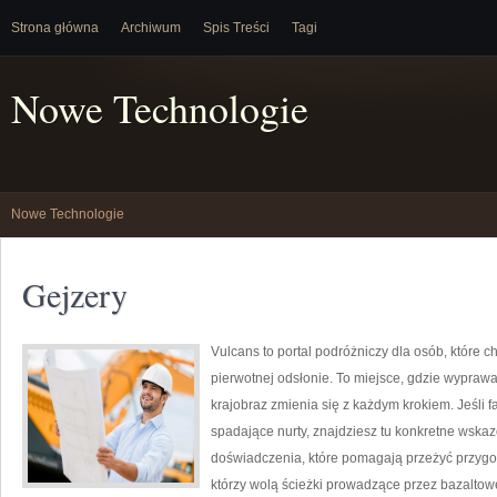
Strona główna
Archiwum
Spis Treści
Tagi
Nowe Technologie
Nowe Technologie
Gejzery
Vulcans to portal podróżniczy dla osób, które c
pierwotnej odsłonie. To miejsce, gdzie wyprawa s
krajobraz zmienia się z każdym krokiem. Jeśli f
spadające nurty, znajdziesz tu konkretne wskaz
doświadczenia, które pomagają przeżyć przygod
którzy wolą ścieżki prowadzące przez bazaltowe 