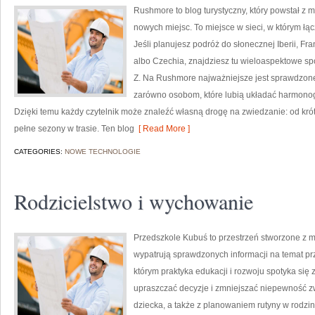
Rushmore to blog turystyczny, który powstał z
nowych miejsc. To miejsce w sieci, w którym łą
Jeśli planujesz podróż do słonecznej Iberii, Fra
albo Czechia, znajdziesz tu wieloaspektowe sp
Z. Na Rushmore najważniejsze jest sprawdzone
zarówno osobom, które lubią układać harmonogr
Dzięki temu każdy czytelnik może znaleźć własną drogę na zwiedzanie: od kró
pełne sezony w trasie. Ten blog
[ Read More ]
CATEGORIES:
NOWE TECHNOLOGIE
Rodzicielstwo i wychowanie
Przedszkole Kubuś to przestrzeń stworzone z my
wypatrują sprawdzonych informacji na temat prz
którym praktyka edukacji i rozwoju spotyka się 
upraszczać decyzje i zmniejszać niepewność 
dziecka, a także z planowaniem rutyny w rodzi