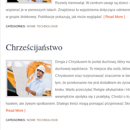
Rozwój niemowląt. W centrum uwagi są dzieci – 
wspierać je w pierwszych latach. Znajdziesz tu wyjaśnienia dotyczące odmien
w grupie żłobkowej. Publikacje pokazują, jak może wyglądać
[ Read More ]
CATEGORIES:
NOWE TECHNOLOGIE
Chrześcijaństwo
Droga z Chrystusem to portal duchowy, który m
duchowej wędrówce. To miejsce dla osób, które 
Chrystusem oraz rozpoznawać znaczenie w świe
tym, że przekonanie nie jest dodatkiem do życi
kroku. Warto przeczytać Religie afrykańskie i H
wewnętrzne spotyka się z praktyką. Chodzi o to
hasłem, ale żywym spotkaniem. Dlatego treści mogą pomagać przyjmować Słow
Read More ]
CATEGORIES:
NOWE TECHNOLOGIE