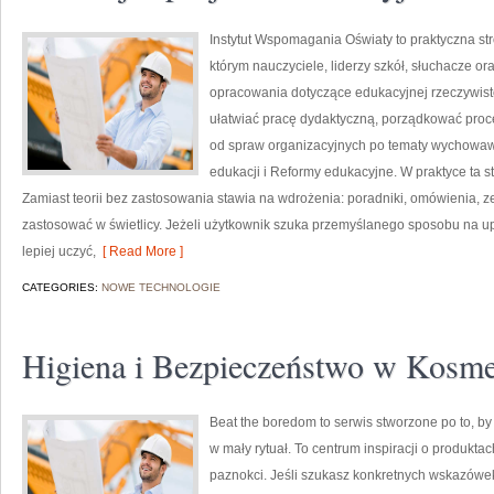
Instytut Wspomagania Oświaty to praktyczna st
którym nauczyciele, liderzy szkół, słuchacze 
opracowania dotyczące edukacyjnej rzeczywistoś
ułatwiać pracę dydaktyczną, porządkować pro
od spraw organizacyjnych po tematy wychowaw
edukacji i Reformy edukacyjne. W praktyce ta st
Zamiast teorii bez zastosowania stawia na wdrożenia: poradniki, omówienia, z
zastosować w świetlicy. Jeżeli użytkownik szuka przemyślanego sposobu na 
lepiej uczyć,
[ Read More ]
CATEGORIES:
NOWE TECHNOLOGIE
Higiena i Bezpieczeństwo w Kosme
Beat the boredom to serwis stworzone po to, by
w mały rytuał. To centrum inspiracji o produkta
paznokci. Jeśli szukasz konkretnych wskazówek,