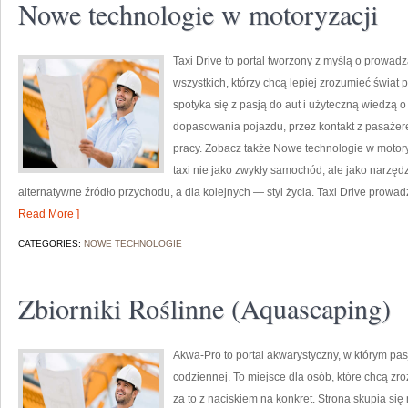
Nowe technologie w motoryzacji
Taxi Drive to portal tworzony z myślą o prowadz
wszystkich, którzy chcą lepiej zrozumieć świat
spotyka się z pasją do aut i użyteczną wiedzą 
dopasowania pojazdu, przez kontakt z pasażere
pracy. Zobacz także Nowe technologie w motoryza
taxi nie jako zwykły samochód, ale jako narzędz
alternatywne źródło przychodu, a dla kolejnych — styl życia. Taxi Drive prowadz
Read More ]
CATEGORIES:
NOWE TECHNOLOGIE
Zbiorniki Roślinne (Aquascaping)
Akwa-Pro to portal akwarystyczny, w którym pa
codziennej. To miejsce dla osób, które chcą z
za to z naciskiem na konkret. Strona skupia si