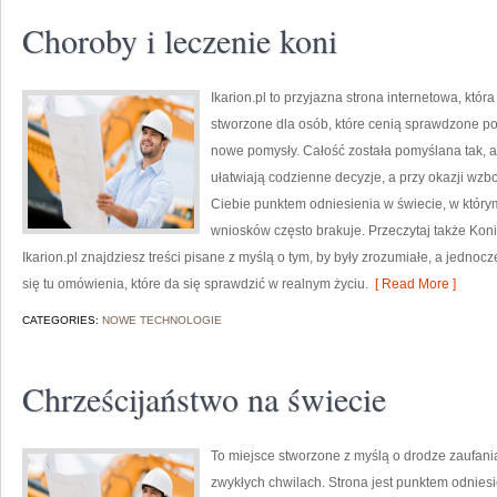
Choroby i leczenie koni
Ikarion.pl to przyjazna strona internetowa, któr
stworzone dla osób, które cenią sprawdzone po
nowe pomysły. Całość została pomyślana tak, ab
ułatwiają codzienne decyzje, a przy okazji wzb
Ciebie punktem odniesienia w świecie, w którym
wniosków często brakuje. Przeczytaj także Koni
Ikarion.pl znajdziesz treści pisane z myślą o tym, by były zrozumiałe, a jedno
się tu omówienia, które da się sprawdzić w realnym życiu.
[ Read More ]
CATEGORIES:
NOWE TECHNOLOGIE
Chrześcijaństwo na świecie
To miejsce stworzone z myślą o drodze zaufan
zwykłych chwilach. Strona jest punktem odniesi