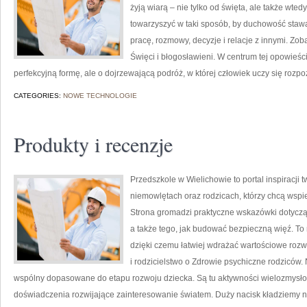
żyją wiarą – nie tylko od święta, ale także wtedy
towarzyszyć w taki sposób, by duchowość stawała
pracę, rozmowy, decyzje i relacje z innymi. Zob
Święci i błogosławieni. W centrum tej opowieśc
perfekcyjną formę, ale o dojrzewającą podróż, w której człowiek uczy się rozp
CATEGORIES:
NOWE TECHNOLOGIE
Produkty i recenzje
Przedszkole w Wielichowie to portal inspiracji 
niemowlętach oraz rodzicach, którzy chcą wspi
Strona gromadzi praktyczne wskazówki dotyczą
a także tego, jak budować bezpieczną więź. To 
dzięki czemu łatwiej wdrażać wartościowe roz
i rodzicielstwo o Zdrowie psychiczne rodziców.
wspólny dopasowane do etapu rozwoju dziecka. Są tu aktywności wielozmysło
doświadczenia rozwijające zainteresowanie światem. Duży nacisk kładziemy n