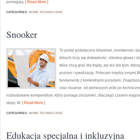
pomagają
[ Read More ]
CATEGORIES:
NOWE TECHNOLOGIE
Snooker
To portal poświęcony bilardowi, snookerowi, da
których liczy się dokładność, chłodna głowa i d
które chcą grać dla frajdy, ale też dla tych, któ
poziom i rywalizację. Polecam między innymi Bil
fundamenty z konkretnymi poradami. Znajdziesz t
oraz niuanse: od pierwszych prób po techniczne 
rozbudowane kompendium, który pomaga zrozumieć, dlaczego czasem wygrywa
stopy. W
[ Read More ]
CATEGORIES:
NOWE TECHNOLOGIE
Edukacja specjalna i inkluzyjna