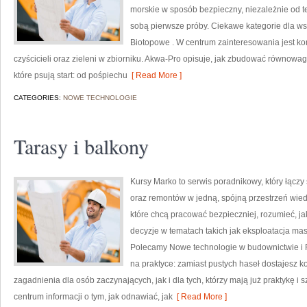
morskie w sposób bezpieczny, niezależnie od te
sobą pierwsze próby. Ciekawe kategorie dla ws
Biotopowe . W centrum zainteresowania jest k
czyścicieli oraz zieleni w zbiorniku. Akwa-Pro opisuje, jak zbudować równowa
które psują start: od pośpiechu
[ Read More ]
CATEGORIES:
NOWE TECHNOLOGIE
Tarasy i balkony
Kursy Marko to serwis poradnikowy, który łącz
oraz remontów w jedną, spójną przestrzeń wied
które chcą pracować bezpieczniej, rozumieć, j
decyzje w tematach takich jak eksploatacja mas
Polecamy Nowe technologie w budownictwie i R
na praktyce: zamiast pustych haseł dostajesz k
zagadnienia dla osób zaczynających, jak i dla tych, którzy mają już praktykę i 
centrum informacji o tym, jak odnawiać, jak
[ Read More ]