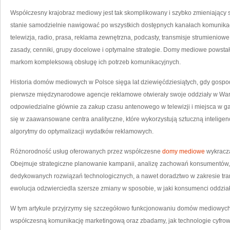
Współczesny krajobraz mediowy jest tak skomplikowany i szybko zmieniający s
stanie samodzielnie nawigować po wszystkich dostępnych kanałach komunikacj
telewizja, radio, prasa, reklama zewnętrzna, podcasty, transmisje strumieniow
zasady, cenniki, grupy docelowe i optymalne strategie. Domy mediowe powstał
markom kompleksową obsługę ich potrzeb komunikacyjnych.
Historia domów mediowych w Polsce sięga lat dziewięćdziesiątych, gdy gospod
pierwsze międzynarodowe agencje reklamowe otwierały swoje oddziały w War
odpowiedzialne głównie za zakup czasu antenowego w telewizji i miejsca w gaze
się w zaawansowane centra analityczne, które wykorzystują sztuczną intelige
algorytmy do optymalizacji wydatków reklamowych.
Różnorodność usług oferowanych przez współczesne
domy mediowe
wykracza
Obejmuje strategiczne planowanie kampanii, analizę zachowań konsumentów, 
dedykowanych rozwiązań technologicznych, a nawet doradztwo w zakresie trans
ewolucja odzwierciedla szersze zmiany w sposobie, w jaki konsumenci oddział
W tym artykule przyjrzymy się szczegółowo funkcjonowaniu domów mediowych
współczesną komunikację marketingową oraz zbadamy, jak technologie cyfrowe