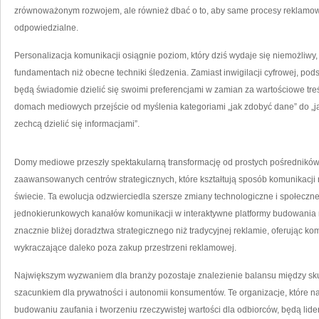
zrównoważonym rozwojem, ale również dbać o to, aby same procesy reklamowe
odpowiedzialne.
Personalizacja komunikacji osiągnie poziom, który dziś wydaje się niemożliwy,
fundamentach niż obecne techniki śledzenia. Zamiast inwigilacji cyfrowej, p
będą świadomie dzielić się swoimi preferencjami w zamian za wartościowe treś
domach mediowych przejście od myślenia kategoriami „jak zdobyć dane” do „ja
zechcą dzielić się informacjami”.
Domy mediowe przeszły spektakularną transformację od prostych pośrednikó
zaawansowanych centrów strategicznych, które kształtują sposób komunikacj
świecie. Ta ewolucja odzwierciedla szersze zmiany technologiczne i społeczne,
jednokierunkowych kanałów komunikacji w interaktywne platformy budowania
znacznie bliżej doradztwa strategicznego niż tradycyjnej reklamie, oferując
wykraczające daleko poza zakup przestrzeni reklamowej.
Największym wyzwaniem dla branży pozostaje znalezienie balansu między sk
szacunkiem dla prywatności i autonomii konsumentów. Te organizacje, które na
budowaniu zaufania i tworzeniu rzeczywistej wartości dla odbiorców, będą lider