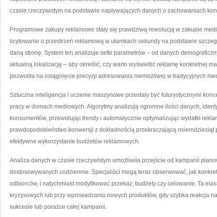
czasie rzeczywistym na podstawie napływających danych o zachowaniach ko
Programowe zakupy reklamowe stały się prawdziwą rewolucją w zakupie medi
licytowanie o przestrzeń reklamową w ułamkach sekundy na podstawie szczeg
daną stronę. System ten analizuje setki parametrów – od danych demograficzny
aktualną lokalizację – aby określić, czy warto wyświetlić reklamę konkretnej ma
pozwoliła na osiągnięcie precyzji adresowania niemożliwej w tradycyjnych me
Sztuczna inteligencja i uczenie maszynowe przestały być futurystycznymi konc
pracy w domach mediowych. Algorytmy analizują ogromne ilości danych, iden
konsumentów, przewidując trendy i automatycznie optymalizując wydatki rekla
prawdopodobieństwo konwersji z dokładnością przekraczającą osiemdziesiąt p
efektywne wykorzystanie budżetów reklamowych.
Analiza danych w czasie rzeczywistym umożliwiła przejście od kampanii plano
dostosowywanych codziennie. Specjaliści mogą teraz obserwować, jak konkre
odbiorców, i natychmiast modyfikować przekaz, budżety czy celowanie. Ta elas
kryzysowych lub przy wprowadzaniu nowych produktów, gdy szybka reakcja n
sukcesie lub porażce całej kampanii.