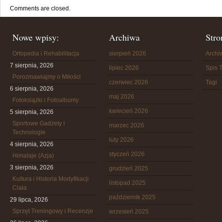
Comments are closed.
Nowe wpisy:
Archiwa
Stro
Ortopedia i Rehabilitacja
sierpień 2026
Arch
7 sierpnia, 2026
lipiec 2026
Spis T
Porozmawiajmy o Miłości
czerwiec 2026
Tagi
6 sierpnia, 2026
maj 2026
Fotoksiążki i Fotoalbumy
kwiecień 2026
5 sierpnia, 2026
Sportowe Gadżety i
marzec 2026
Technologie
luty 2026
4 sierpnia, 2026
styczeń 2026
Himalaje (Azja)
3 sierpnia, 2026
grudzień 2025
Kultura i Historia Modyfikacji
listopad 2025
Ciała
październik 2025
29 lipca, 2026
Sprzęt Treningowy i Recenzje
wrzesień 2025