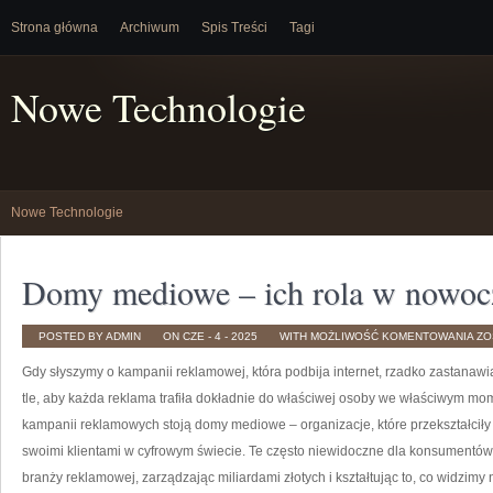
Strona główna
Archiwum
Spis Treści
Tagi
Nowe Technologie
Nowe Technologie
Domy mediowe – ich rola w nowocz
DO
POSTED BY ADMIN
ON CZE - 4 - 2025
WITH
MOŻLIWOŚĆ KOMENTOWANIA
ZO
ME
–
Gdy słyszymy o kampanii reklamowej, która podbija internet, rzadko zastanaw
IC
RO
W
tle, aby każda reklama trafiła dokładnie do właściwej osoby we właściwym mom
NO
RE
kampanii reklamowych stoją domy mediowe – organizacje, które przekształciły 
swoimi klientami w cyfrowym świecie. Te często niewidoczne dla konsumentów 
branży reklamowej, zarządzając miliardami złotych i kształtując to, co widzim