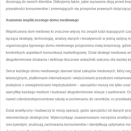
docierają do swoich klientów. Odkryjemy także, jakie wyzwania stoją przed b
prywatności konsumentów i zmieniających się przepisów prawnych dotyczących
Anatomia współczesnego domu mediowego
Współczesny dom mediowy to znacznie więcej niż zespół ludzi kupujących c
łącząca strategię, technologię, analizę danych i kreatywność w jedną spójną 
organizacyjna typowego domu mediowego przypomina małą korporację, gdzie r
konkretnych aspektach komunikacji marketingowej. Dział strategii mediowej ana
długoterminowe działania i definiuje kluczowe wskaźniki sukcesu dla każdej k
Serce każdego domu mediowego stanowi dział zakupów mediowych, który nego
telewizyjnymi, platformami internetowymi i właścicielami przestrzeni reklamowe
podejście z umiejętnościami międzyludzkimi – specjaliści muszą nie tylko zna
specyfikę każdego medium i budować długoterminowe relacje z partnerami. Do
nawet czterdziestoprocentowe rabaty w porównaniu do cenników, co przekłada 
Dział analityczny i badawczy to mózg operacji, gdzie specjaliści od danych pr
rekomendacje strategiczne. Wykorzystując zaawansowane narzędzia analitycz
rzeczywistym, analizują zachowania konsumentów i identyfikują optymalne m