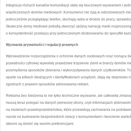
Integracja różnych kanałów komunikacji stała się kluczowym wyzwaniem i je
współczesnych domów mediowych. Konsumenci nie żyją w odizolowanych medio
jednocześnie przeglądając telefon, słuchają radia w drodze do pracy, spraw
Skuteczne domy mediowe potrafią stworzyć spójną narrację marki rozproszoną 
o konsystentność przekazu przy jednoczesnym dostosowaniu do specyfiki ka
Wyzwania prywatności i regulacji prawnych
Wprowadzenie rozporządzenia o ochronie danych osobowych oraz rosnąca ś
prywatności cyfrowej wywołały prawdziwe trzęsienie ziemi w branży domów 
przemyślenia sposobów zbierania i wykorzystywania danych użytkowników. Tr
oparte na plikach śledzących i identyfikatorach urządzeń, stają się stopnio
zgodnych z prawem sposobów adresowania reklam.
Reklama bez śledzenia to nie tylko techniczne wyzwanie, ale całkowita zmiana
muszą teraz polegać na danych pierwszej strony, czyli informacjach dobrowol
na modelach prawdopodobieństwa, które przewidują zachowania na podstaw
nacisk na budowanie bezpośrednich relacji z konsumentami i tworzenie wartoś
skłonni są dzielić się swoimi preferencjami.