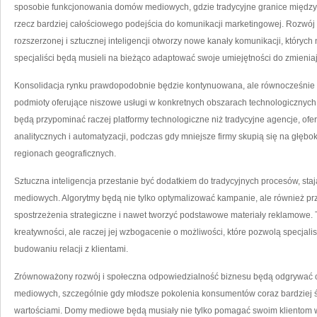
sposobie funkcjonowania domów mediowych, gdzie tradycyjne granice między 
rzecz bardziej całościowego podejścia do komunikacji marketingowej. Rozwój 
rozszerzonej i sztucznej inteligencji otworzy nowe kanały komunikacji, których 
specjaliści będą musieli na bieżąco adaptować swoje umiejętności do zmienia
Konsolidacja rynku prawdopodobnie będzie kontynuowana, ale równocześnie 
podmioty oferujące niszowe usługi w konkretnych obszarach technologiczny
będą przypominać raczej platformy technologiczne niż tradycyjne agencje, o
analitycznych i automatyzacji, podczas gdy mniejsze firmy skupią się na głębok
regionach geograficznych.
Sztuczna inteligencja przestanie być dodatkiem do tradycyjnych procesów, s
mediowych. Algorytmy będą nie tylko optymalizować kampanie, ale również 
spostrzeżenia strategiczne i nawet tworzyć podstawowe materiały reklamowe. T
kreatywności, ale raczej jej wzbogacenie o możliwości, które pozwolą specjalis
budowaniu relacji z klientami.
Zrównoważony rozwój i społeczna odpowiedzialność biznesu będą odgrywać cor
mediowych, szczególnie gdy młodsze pokolenia konsumentów coraz bardziej ś
wartościami. Domy mediowe będą musiały nie tylko pomagać swoim klientom