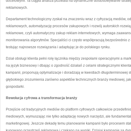
docelowymi. Ta ciągła analiza pozwala na dynamiczne dostosowywanie strategi
reklamowych.
Departament technologiczny zyskał na znaczeniu wraz z cyfryzacją mediów, od
reklamowych, automatyzację procesów zakupowych i rozwój autorskich rozwi
reklamowe, czyli automatyczny zakup reklam internetowych, wymaga zaawansowa
monitorowania algorytmów. Specjaliści ci często współpracują bezpośrednio z
testując najnowsze rozwiązania i adaptując je do polskiego rynku.
Dział obsługi klienta pełni rolę łącznika między zespołami operacyjnymi a ma
na język biznesowy i dbając o zgodność działań z celami strategicznymi klienta.
kampanii, proponują optymalizacje i doradzają w kwestiach długoterminowej s
głębokiego zrozumienia zarówno aspektów technicznych branży mediowej, jak 
gospodarki.
Rewolucja cyfrowa a transformacja branży
Przejście od tradycyjnych mediów do platform cyfrowych całkowicie przedefi
mediowych, wymuszając nie tylko adaptację nowych narzędzi, ale fundamenta
marketingowej. Jeszcze dekadę temu planowanie kampanii było procesem stat
kupowano przestrzeń reklamową i czekano na wyniki. Dzisiaj kampanie są dyn