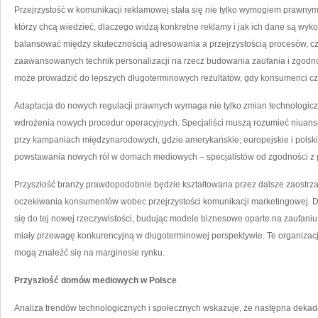
Przejrzystość w komunikacji reklamowej stała się nie tylko wymogiem prawn
którzy chcą wiedzieć, dlaczego widzą konkretne reklamy i jak ich dane są w
balansować między skutecznością adresowania a przejrzystością procesów, cz
zaawansowanych technik personalizacji na rzecz budowania zaufania i zgodno
może prowadzić do lepszych długoterminowych rezultatów, gdy konsumenci czu
Adaptacja do nowych regulacji prawnych wymaga nie tylko zmian technologiczn
wdrożenia nowych procedur operacyjnych. Specjaliści muszą rozumieć niuanse
przy kampaniach międzynarodowych, gdzie amerykańskie, europejskie i polski
powstawania nowych ról w domach mediowych – specjalistów od zgodności z pr
Przyszłość branży prawdopodobnie będzie kształtowana przez dalsze zaostrza
oczekiwania konsumentów wobec przejrzystości komunikacji marketingowej. D
się do tej nowej rzeczywistości, budując modele biznesowe oparte na zaufani
miały przewagę konkurencyjną w długoterminowej perspektywie. Te organizacj
mogą znaleźć się na marginesie rynku.
Przyszłość domów mediowych w Polsce
Analiza trendów technologicznych i społecznych wskazuje, że następna dekad