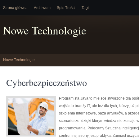
Strona główna
Archiwum
Spis Treści
Tagi
Nowe Technologie
Nowe Technologie
Cyberbezpieczeństwo
Programista Java to miejsce stworzone dla osób
wejść do branży IT, ale też dla tych, którzy już 
szkolenia internetowe, baza artykułów, a przed
scenariusze, dzięki którym wiedza nie zostaje w
programowania. Polecamy Sztuczna inteligencj
centrum tej strony jest praktyka. Zamiast uczyć 