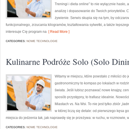
Treningi i dieta online” to nie wyłącznie hasło, a
analizę i dopasowanie do Twoich priorytetów. Ci
żywienie. Serwis skupia się na tym, by odczar
funkcjonalnego, zrzucania kilogramów, kształtowania sylwetki, a także lepsze
interesuje Cię program na
[ Read More ]
CATEGORIES:
NOWE TECHNOLOGIE
Kulinarne Podróże Solo (Solo Dini
Witamy w miejscu, które powstało z miłości do j
gastronomiczny to kompas po lokalach w rodzi
świata. Jeśli lubisz poznawać nowe knajpy, ceni
sposób przystępny, to trafiasz idealnie. Nowości
Miastach vs. Na Wsi. To nie jest tylko zbiór „ład
w której liczą się detale: od pierwszego kęsa g
miejsca do jedzenia tak, jak naprawdę się je przeżywa: w ruchu, w rozmowie, 
CATEGORIES:
NOWE TECHNOLOGIE