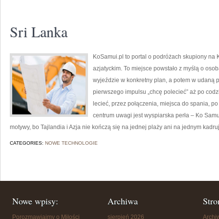
Sri Lanka
KoSamui.pl to portal o podróżach skupiony na K
azjatyckim. To miejsce powstało z myślą o oso
wyjeździe w konkretny plan, a potem w udaną p
pierwszego impulsu „chcę polecieć” aż po codz
lecieć, przez połączenia, miejsca do spania, p
centrum uwagi jest wyspiarska perła – Ko Samui
motywy, bo Tajlandia i Azja nie kończą się na jednej plaży ani na jednym kadr
CATEGORIES:
NOWE TECHNOLOGIE
Nowe wpisy:
Archiwa
Stro
Porozmawiajmy o Miłości
sierpień 2026
Arch