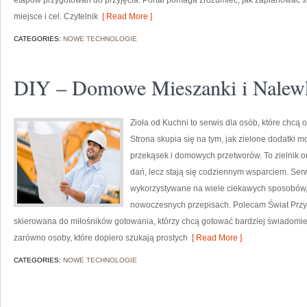
etapów przygotowań do przyjęcia. Portal pomaga zrozumieć, jak zaplanować s
miejsce i cel. Czytelnik
[ Read More ]
CATEGORIES:
NOWE TECHNOLOGIE
DIY – Domowe Mieszanki i Nalew
Zioła od Kuchni to serwis dla osób, które chcą
Strona skupia się na tym, jak zielone dodatki 
przekąsek i domowych przetworów. To zielnik on
dań, lecz stają się codziennym wsparciem. Ser
wykorzystywane na wiele ciekawych sposobów, z
nowoczesnych przepisach. Polecam Świat Przyp
skierowana do miłośników gotowania, którzy chcą gotować bardziej świadomie
zarówno osoby, które dopiero szukają prostych
[ Read More ]
CATEGORIES:
NOWE TECHNOLOGIE