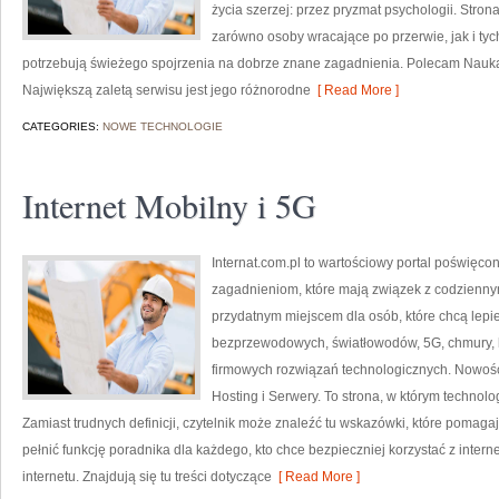
życia szerzej: przez pryzmat psychologii. Stro
zarówno osoby wracające po przerwie, jak i tyc
potrzebują świeżego spojrzenia na dobrze znane zagadnienia. Polecam Nauka o
Największą zaletą serwisu jest jego różnorodne
[ Read More ]
CATEGORIES:
NOWE TECHNOLOGIE
Internet Mobilny i 5G
Internat.com.pl to wartościowy portal poświęc
zagadnieniom, które mają związek z codzienny
przydatnym miejscem dla osób, które chcą lepiej
bezprzewodowych, światłowodów, 5G, chmury, 
firmowych rozwiązań technologicznych. Nowości 
Hosting i Serwery. To strona, w którym technol
Zamiast trudnych definicji, czytelnik może znaleźć tu wskazówki, które pomaga
pełnić funkcję poradnika dla każdego, kto chce bezpieczniej korzystać z intern
internetu. Znajdują się tu treści dotyczące
[ Read More ]