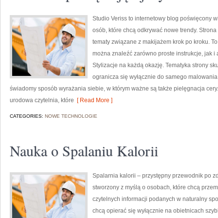
Studio Veriss to internetowy blog poświęcony
osób, które chcą odkrywać nowe trendy. Strona
tematy związane z makijażem krok po kroku. T
można znaleźć zarówno proste instrukcje, jak i
Stylizacje na każdą okazję. Tematyka strony sk
ogranicza się wyłącznie do samego malowania t
świadomy sposób wyrażania siebie, w którym ważne są także pielęgnacja cery.
urodowa czytelnia, które
[ Read More ]
CATEGORIES:
NOWE TECHNOLOGIE
Nauka o Spalaniu Kalorii
Spalarnia kalorii – przystępny przewodnik po zd
stworzony z myślą o osobach, które chcą przemy
czytelnych informacji podanych w naturalny spos
chcą opierać się wyłącznie na obietnicach szybk