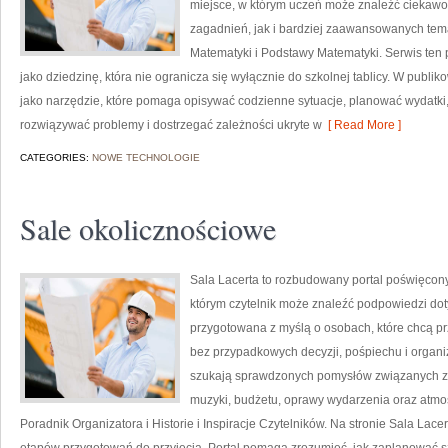
miejsce, w którym uczeń może znaleźć ciekaw
zagadnień, jak i bardziej zaawansowanych tem
Matematyki i Podstawy Matematyki. Serwis ten
jako dziedzinę, która nie ogranicza się wyłącznie do szkolnej tablicy. W publ
jako narzędzie, które pomaga opisywać codzienne sytuacje, planować wydatki
rozwiązywać problemy i dostrzegać zależności ukryte w
[ Read More ]
CATEGORIES:
NOWE TECHNOLOGIE
Sale okolicznościowe
Sala Lacerta to rozbudowany portal poświęcony
którym czytelnik może znaleźć podpowiedzi dot
przygotowana z myślą o osobach, które chcą p
bez przypadkowych decyzji, pośpiechu i organiz
szukają sprawdzonych pomysłów związanych z wy
muzyki, budżetu, oprawy wydarzenia oraz atmos
Poradnik Organizatora i Historie i Inspiracje Czytelników. Na stronie Sala Lac