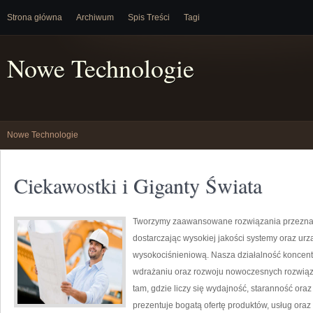
Strona główna
Archiwum
Spis Treści
Tagi
Nowe Technologie
Nowe Technologie
Ciekawostki i Giganty Świata
Tworzymy zaawansowane rozwiązania przeznac
dostarczając wysokiej jakości systemy oraz ur
wysokociśnieniową. Nasza działalność koncentru
wdrażaniu oraz rozwoju nowoczesnych rozwiąz
tam, gdzie liczy się wydajność, staranność o
prezentuje bogatą ofertę produktów, usług oraz