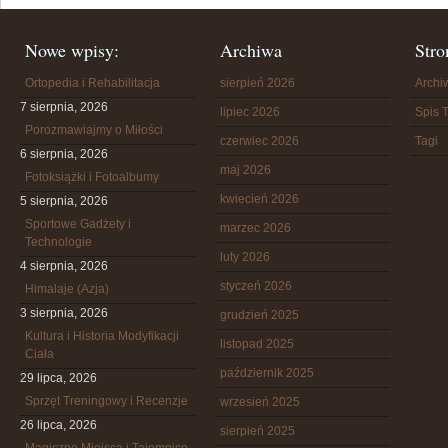
Nowe wpisy:
Archiwa
Stro
Ortopedia i Rehabilitacja
sierpień 2026
Arch
7 sierpnia, 2026
lipiec 2026
Spis T
Porozmawiajmy o Miłości
czerwiec 2026
Tagi
6 sierpnia, 2026
maj 2026
Fotoksiążki i Fotoalbumy
kwiecień 2026
5 sierpnia, 2026
Sportowe Gadżety i
marzec 2026
Technologie
luty 2026
4 sierpnia, 2026
styczeń 2026
Himalaje (Azja)
3 sierpnia, 2026
grudzień 2025
Kultura i Historia Modyfikacji
listopad 2025
Ciała
październik 2025
29 lipca, 2026
Sprzęt Treningowy i Recenzje
wrzesień 2025
26 lipca, 2026
sierpień 2025