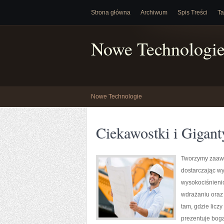
Strona główna
Archiwum
Spis Treści
Ta
Nowe Technologi
Nowe Technologie
Ciekawostki i Gigant
Tworzymy zaawa
dostarczając wy
wysokociśnienio
wdrażaniu oraz
tam, gdzie lic
prezentuje boga