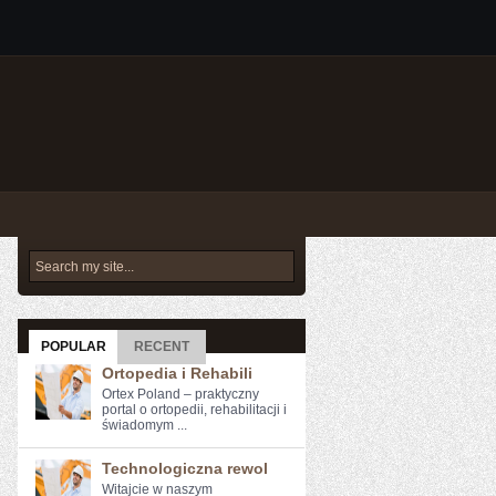
POPULAR
RECENT
Ortopedia i Rehabili
Ortex Poland – praktyczny
portal o ortopedii, rehabilitacji i
świadomym ...
Technologiczna rewol
Witajcie ‌w naszym