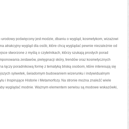
urodowy poświęcony jest modzie, dbaniu o wygląd, kosmetykom, wizażowi
a atrakcyjny wygląd dla osób, które chcą wyglądać pewnie niezależnie od
ejsce stworzone z myślą o czytelnikach, którzy szukają prostych porad
mponowania zestawów, pielęgnacji skóry, trendów oraz kosmetycznych
na łączy poradnikową formę z tematyką bliską osobom, które interesują się
ejszych sylwetek, świadomym budowaniem wizerunku i indywidualnym
u i Inspirujące Historie i Metamorfozy. Na stronie można znaleźć wiele
cje, aby wyglądać modnie. Ważnym elementem serwisu są modowe wskazówki,