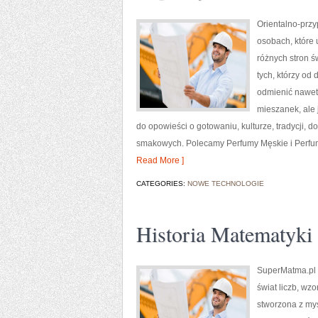
Orientalno-przy
osobach, które 
różnych stron ś
tych, którzy od
odmienić nawet 
mieszanek, ale 
do opowieści o gotowaniu, kulturze, tradycji
smakowych. Polecamy Perfumy Męskie i Perfumy
Read More ]
CATEGORIES:
NOWE TECHNOLOGIE
Historia Matematyki
SuperMatma.pl t
świat liczb, wz
stworzona z my