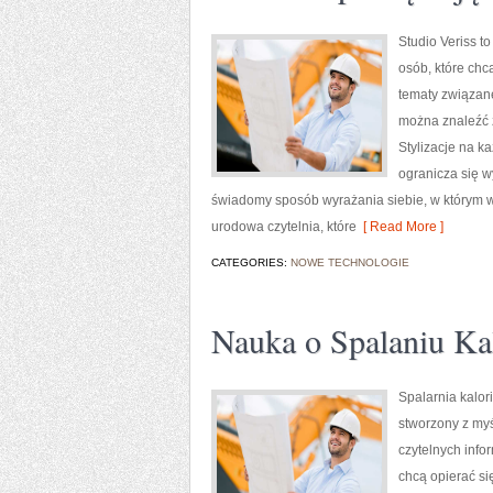
Studio Veriss 
osób, które chc
tematy związan
można znaleźć z
Stylizacje na k
ogranicza się w
świadomy sposób wyrażania siebie, w którym w
urodowa czytelnia, które
[ Read More ]
CATEGORIES:
NOWE TECHNOLOGIE
Nauka o Spalaniu Kal
Spalarnia kalor
stworzony z myś
czytelnych info
chcą opierać si