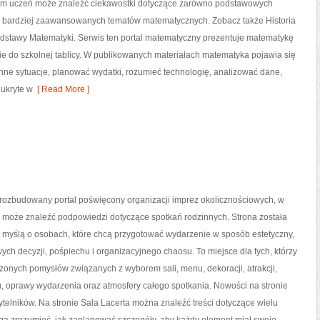
rym uczeń może znaleźć ciekawostki dotyczące zarówno podstawowych
 i bardziej zaawansowanych tematów matematycznych. Zobacz także Historia
odstawy Matematyki. Serwis ten portal matematyczny prezentuje matematykę
nie do szkolnej tablicy. W publikowanych materiałach matematyka pojawia się
nne sytuacje, planować wydatki, rozumieć technologię, analizować dane,
 ukryte w
[ Read More ]
 rozbudowany portal poświęcony organizacji imprez okolicznościowych, w
k może znaleźć podpowiedzi dotyczące spotkań rodzinnych. Strona została
 myślą o osobach, które chcą przygotować wydarzenie w sposób estetyczny,
ch decyzji, pośpiechu i organizacyjnego chaosu. To miejsce dla tych, którzy
onych pomysłów związanych z wyborem sali, menu, dekoracji, atrakcji,
, oprawy wydarzenia oraz atmosfery całego spotkania. Nowości na stronie
zytelników. Na stronie Sala Lacerta można znaleźć treści dotyczące wielu