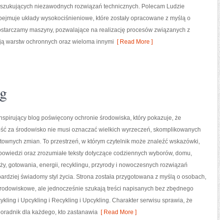
oszukujących niezawodnych rozwiązań technicznych. Polecam Ludzie
obejmuje układy wysokociśnieniowe, które zostały opracowane z myślą o
starczamy maszyny, pozwalające na realizację procesów związanych z
ją warstw ochronnych oraz wieloma innymi
[ Read More ]
ng
nspirujący blog poświęcony ochronie środowiska, który pokazuje, że
ść za środowisko nie musi oznaczać wielkich wyrzeczeń, skomplikowanych
ztownych zmian. To przestrzeń, w którym czytelnik może znaleźć wskazówki,
powiedzi oraz zrozumiałe teksty dotyczące codziennych wyborów, domu,
y, gotowania, energii, recyklingu, przyrody i nowoczesnych rozwiązań
ardziej świadomy styl życia. Strona została przygotowana z myślą o osobach,
odowiskowe, ale jednocześnie szukają treści napisanych bez zbędnego
ling i Upcykling i Recykling i Upcykling. Charakter serwisu sprawia, że
oradnik dla każdego, kto zastanawia
[ Read More ]