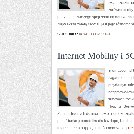
życia szerzej: 
zarówno osoby w
potrzebują świeżego spojrzenia na dobrze znan
Największą zaletą serwisu jest jego różnorodn
CATEGORIES:
NOWE TECHNOLOGIE
Internet Mobilny i 5
Internat.com.pl
zagadnieniom, 
przydatnym miej
bezprzewodowyc
firmowych rozwi
Hosting i Serwe
Zamiast trudnych definicji, czytelnik może zna
pełnić funkcję poradnika dla każdego, kto chce
internetu. Znajdują się tu treści dotyczące
[ Rea