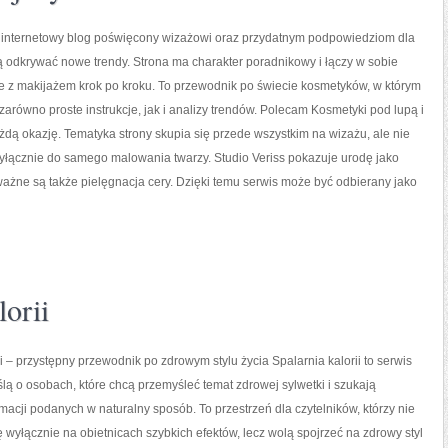
to internetowy blog poświęcony wizażowi oraz przydatnym podpowiedziom dla
ą odkrywać nowe trendy. Strona ma charakter poradnikowy i łączy w sobie
e z makijażem krok po kroku. To przewodnik po świecie kosmetyków, w którym
arówno proste instrukcje, jak i analizy trendów. Polecam Kosmetyki pod lupą i
ażdą okazję. Tematyka strony skupia się przede wszystkim na wizażu, ale nie
yłącznie do samego malowania twarzy. Studio Veriss pokazuje urodę jako
ażne są także pielęgnacja cery. Dzięki temu serwis może być odbierany jako
orii
ii – przystępny przewodnik po zdrowym stylu życia Spalarnia kalorii to serwis
lą o osobach, które chcą przemyśleć temat zdrowej sylwetki i szukają
rmacji podanych w naturalny sposób. To przestrzeń dla czytelników, którzy nie
ę wyłącznie na obietnicach szybkich efektów, lecz wolą spojrzeć na zdrowy styl