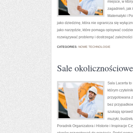
miejsce, w któ
zagadnień, jak
Matematyki i P
jako dziedzinę, która nie ogranicza się wyłącz
jako narzędzie, które pomaga opisywać codzie
rozwiązywać problemy i dostrzegać zależności
CATEGORIES:
NOWE TECHNOLOGIE
Sale okolicznościowe
Sala Lacerta to
którym czytelni
przygotowana z
bez przypadkowy
szukają sprawdz
muzyki, budżetu
Poradnik Organizatora i Historie i Inspiracje C