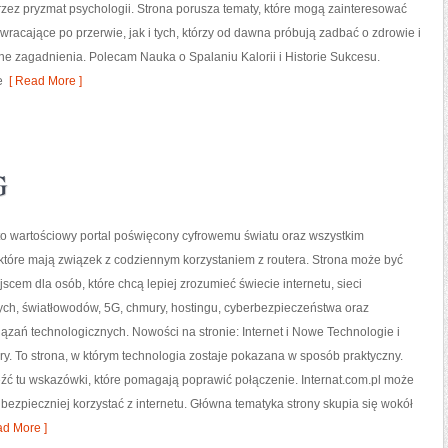
przez pryzmat psychologii. Strona porusza tematy, które mogą zainteresować
racające po przerwie, jak i tych, którzy od dawna próbują zadbać o zdrowie i
e zagadnienia. Polecam Nauka o Spalaniu Kalorii i Historie Sukcesu.
e
[ Read More ]
G
 to wartościowy portal poświęcony cyfrowemu światu oraz wszystkim
które mają związek z codziennym korzystaniem z routera. Strona może być
scem dla osób, które chcą lepiej zrozumieć świecie internetu, sieci
h, światłowodów, 5G, chmury, hostingu, cyberbezpieczeństwa oraz
ązań technologicznych. Nowości na stronie: Internet i Nowe Technologie i
ry. To strona, w którym technologia zostaje pokazana w sposób praktyczny.
leźć tu wskazówki, które pomagają poprawić połączenie. Internat.com.pl może
 bezpieczniej korzystać z internetu. Główna tematyka strony skupia się wokół
d More ]