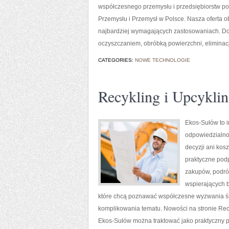
współczesnego przemysłu i przedsiębiorstw p
Przemysłu i Przemysł w Polsce. Nasza oferta 
najbardziej wymagających zastosowaniach. Do
oczyszczaniem, obróbką powierzchni, eliminac
CATEGORIES:
NOWE TECHNOLOGIE
Recykling i Upcykli
Ekos-Sułów to i
odpowiedzialno
decyzji ani kos
praktyczne pod
zakupów, podróż
wspierających b
które chcą poznawać współczesne wyzwania śr
komplikowania tematu. Nowości na stronie Recyk
Ekos-Sułów można traktować jako praktyczny p