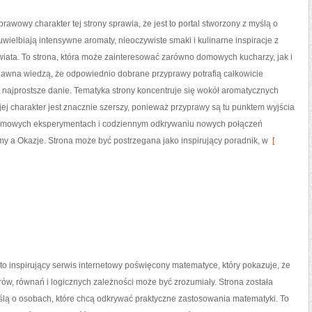
prawowy charakter tej strony sprawia, że jest to portal stworzony z myślą o
uwielbiają intensywne aromaty, nieoczywiste smaki i kulinarne inspiracje z
wiata. To strona, która może zainteresować zarówno domowych kucharzy, jak i
 dawna wiedzą, że odpowiednio dobrane przyprawy potrafią całkowicie
najprostsze danie. Tematyka strony koncentruje się wokół aromatycznych
jej charakter jest znacznie szerszy, ponieważ przyprawy są tu punktem wyjścia
, domowych eksperymentach i codziennym odkrywaniu nowych połączeń
 a Okazje. Strona może być postrzegana jako inspirujący poradnik, w
[
o inspirujący serwis internetowy poświęcony matematyce, który pokazuje, że
orów, równań i logicznych zależności może być zrozumiały. Strona została
ślą o osobach, które chcą odkrywać praktyczne zastosowania matematyki. To