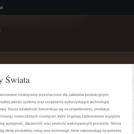
gi
e
y Świata
nsowane rozwiązania przeznaczone dla zakładów produkcyjnych,
sokiej jakości systemy oraz urządzenia wykorzystujące technologię
wą. Nasza działalność koncentruje się na projektowaniu, produkcji,
 rozwoju nowoczesnych rozwiązań, które znajdują zastosowanie wszędzie
zy się wydajność, staranność oraz pewność wykonywanych procesów. Strona
tą ofertę produktów, usług oraz technologii, które odpowiadają na potrzeby