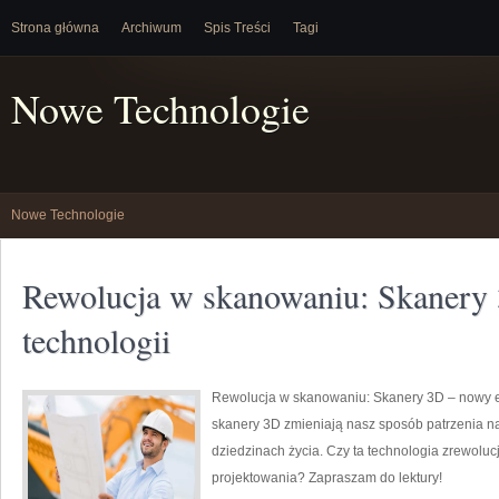
Strona główna
Archiwum
Spis Treści
Tagi
Nowe Technologie
Nowe Technologie
Rewolucja w skanowaniu: Skanery
technologii
Rewolucja w skanowaniu: Skanery 3D – nowy et
skanery 3D zmieniają nasz sposób patrzenia na 
dziedzinach życia. Czy ta technologia zrewoluc
projektowania? Zapraszam do lektury!