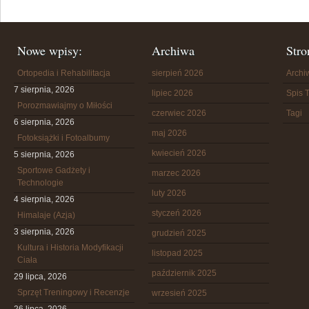
Nowe wpisy:
Archiwa
Stro
Ortopedia i Rehabilitacja
sierpień 2026
Arch
7 sierpnia, 2026
lipiec 2026
Spis T
Porozmawiajmy o Miłości
czerwiec 2026
Tagi
6 sierpnia, 2026
maj 2026
Fotoksiążki i Fotoalbumy
kwiecień 2026
5 sierpnia, 2026
Sportowe Gadżety i
marzec 2026
Technologie
luty 2026
4 sierpnia, 2026
styczeń 2026
Himalaje (Azja)
3 sierpnia, 2026
grudzień 2025
Kultura i Historia Modyfikacji
listopad 2025
Ciała
październik 2025
29 lipca, 2026
Sprzęt Treningowy i Recenzje
wrzesień 2025