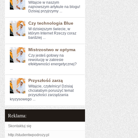
Witajcie ‌w naszym
najnowszym artykule na ⁢blogu!
Dzisiaj przyjrzymy ...
Czy technologia Blue
W dzisiejszym świecie, w
którym Internet Rzeczy coraz
bardziej ...
Mistrzostwo w optyma
Czy jesteś gotowy na
rewolucję w ‍zakresie
efektywności energetycznej?
...
Przyszłość zarzą
Witajcie, ⁢czytelnicy!⁣ Dzisiaj
chciałabym poruszyć‌ temat
przyszłości ‌zarządzania
⁢kryzysowego ...
Reklama:
Skontaktuj się
http://studentwpodrozy.pl