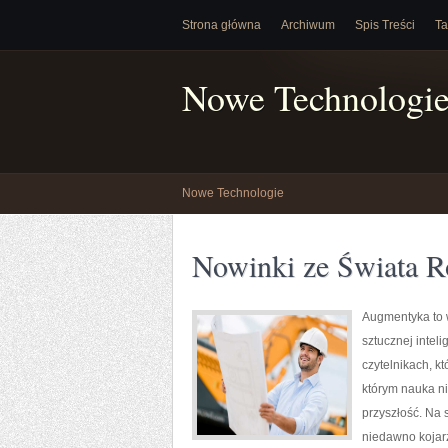
Strona główna
Archiwum
Spis Treści
Ta
Nowe Technologi
Nowe Technologie
Nowinki ze Świata R
Augmentyka to w
sztucznej intel
czytelnikach, k
którym nauka ni
przyszłość. Na 
niedawno kojarzy