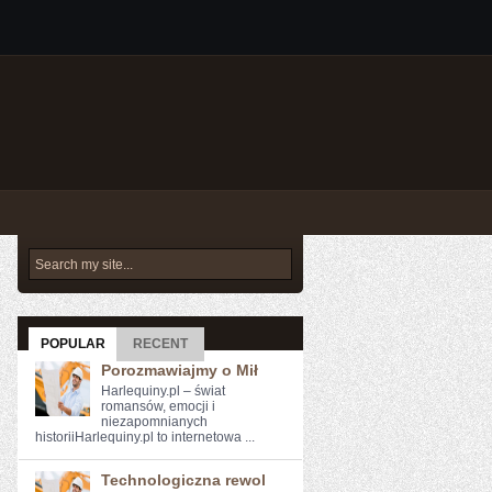
POPULAR
RECENT
Porozmawiajmy o Mił
Harlequiny.pl – świat
romansów, emocji i
niezapomnianych
historiiHarlequiny.pl to internetowa ...
Technologiczna rewol