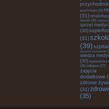
przychodnia
re
psychologia
(26)
(31)
rehabilitac
remont
(26)
rodzina
(2
sprzęt medyc
superfo
(30)
szkoł
(31)
(39)
szpital
wczesne wychowanie
(2
wiedza medy
(30)
wyposażenie 
zabawa
(27)
(26)
zajęcia
dodatkowe
(
zdrowe żywi
zdrowi
(31)
(35)