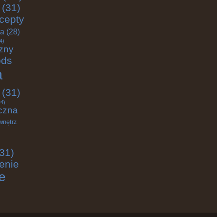
(31)
cepty
ja
(28)
4)
zny
ods
a
(31)
4)
czna
wnętrz
31)
enie
e