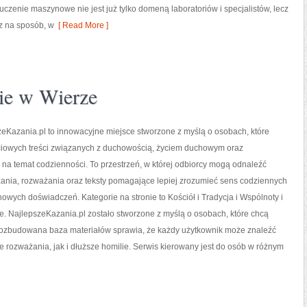
zenie maszynowe nie jest już tylko domeną laboratoriów i specjalistów, lecz
z na sposób, w
[ Read More ]
ie w Wierze
eKazania.pl to innowacyjne miejsce stworzone z myślą o osobach, które
ciowych treści związanych z duchowością, życiem duchowym oraz
na temat codzienności. To przestrzeń, w której odbiorcy mogą odnaleźć
ania, rozważania oraz teksty pomagające lepiej zrozumieć sens codziennych
owych doświadczeń. Kategorie na stronie to Kościół i Tradycja i Wspólnoty i
. NajlepszeKazania.pl zostało stworzone z myślą o osobach, które chcą
 Rozbudowana baza materiałów sprawia, że każdy użytkownik może znaleźć
e rozważania, jak i dłuższe homilie. Serwis kierowany jest do osób w różnym