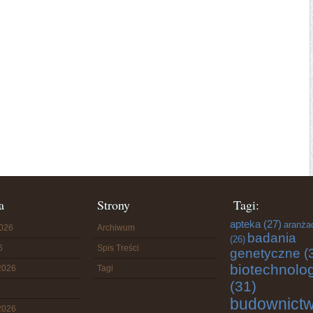
a
Strony
Tagi:
apteka
(27)
aranża
2026
Archiwum
badania
(26)
6
Spis Treści
genetyczne
(
biotechnolo
2026
Tagi
(31)
budownict
2026