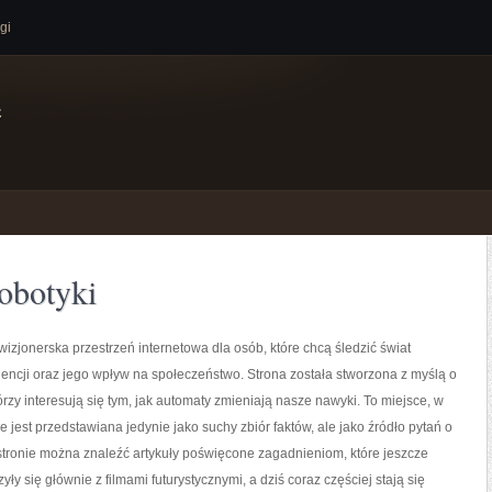
gi
e
obotyki
izjonerska przestrzeń internetowa dla osób, które chcą śledzić świat
igencji oraz jego wpływ na społeczeństwo. Strona została stworzona z myślą o
tórzy interesują się tym, jak automaty zmieniają nasze nawyki. To miejsce, w
e jest przedstawiana jedynie jako suchy zbiór faktów, ale jako źródło pytań o
stronie można znaleźć artykuły poświęcone zagadnieniom, które jeszcze
ły się głównie z filmami futurystycznymi, a dziś coraz częściej stają się