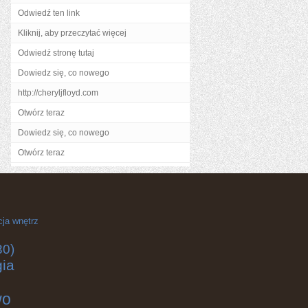
Odwiedź ten link
Kliknij, aby przeczytać więcej
Odwiedź stronę tutaj
Dowiedz się, co nowego
http://cheryljfloyd.com
Otwórz teraz
Dowiedz się, co nowego
Otwórz teraz
cja wnętrz
30)
gia
wo