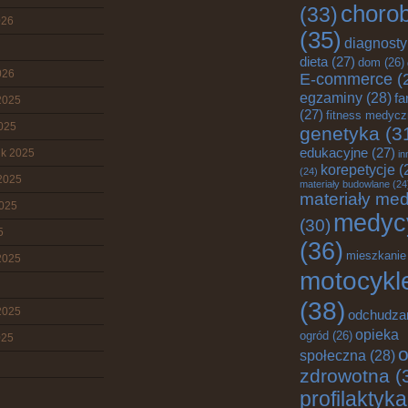
choro
(33)
026
(35)
diagnost
dieta
(27)
dom
(26)
026
E-commerce
(
egzaminy
(28)
fa
2025
(27)
fitness medyc
2025
genetyka
(3
edukacyjne
(27)
ik 2025
in
korepetycje
(
(24)
2025
materiały budowlane
(24
materiały me
2025
medyc
(30)
5
(36)
mieszkanie
2025
motocykl
(38)
2025
odchudza
opieka
ogród
(26)
025
o
społeczna
(28)
zdrowotna
(
profilaktyka