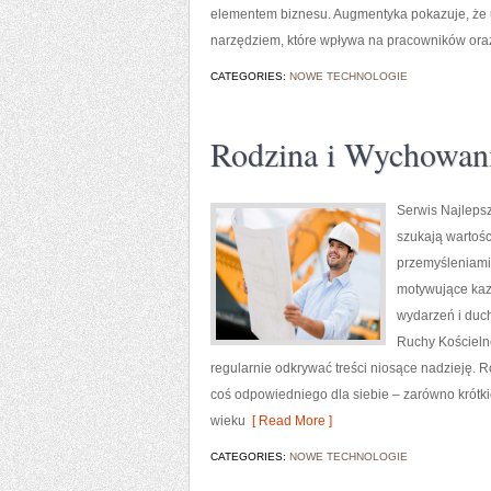
elementem biznesu. Augmentyka pokazuje, że uc
narzędziem, które wpływa na pracowników ora
CATEGORIES:
NOWE TECHNOLOGIE
Rodzina i Wychowan
Serwis Najlepsz
szukają wartoś
przemyśleniami 
motywujące kaz
wydarzeń i duch
Ruchy Kościelne
regularnie odkrywać treści niosące nadzieję.
coś odpowiedniego dla siebie – zarówno krótki
wieku
[ Read More ]
CATEGORIES:
NOWE TECHNOLOGIE