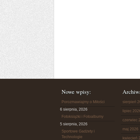
Nowe wpisy:
Archiw
Porozmawiajmy o Miłości
sierpień 
6 sierpnia, 2026
lipiec 202
Fotoksiążki i Fotoalbumy
czerwiec 
5 sierpnia, 2026
maj 2026
Sportowe Gadżety i
Technologie
kwiecień 