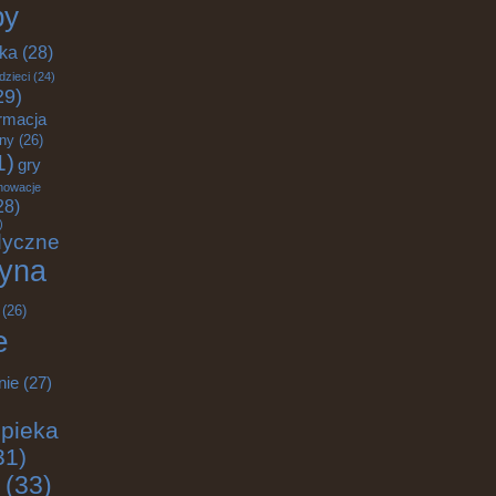
by
yka
(28)
dzieci
(24)
29)
rmacja
zny
(26)
1)
gry
nowacje
28)
)
dyczne
yna
(26)
e
nie
(27)
pieka
31)
(33)