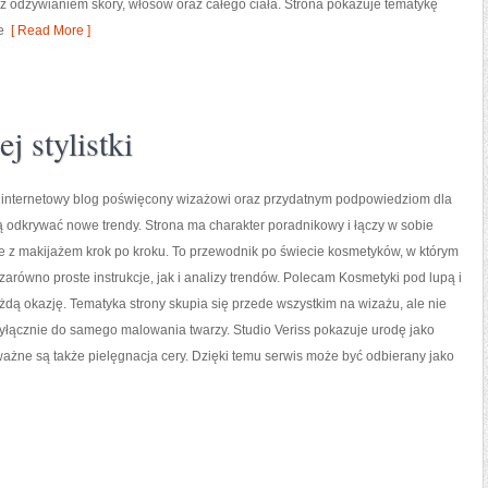
 odżywianiem skóry, włosów oraz całego ciała. Strona pokazuje tematykę
e
[ Read More ]
j stylistki
to internetowy blog poświęcony wizażowi oraz przydatnym podpowiedziom dla
ą odkrywać nowe trendy. Strona ma charakter poradnikowy i łączy w sobie
e z makijażem krok po kroku. To przewodnik po świecie kosmetyków, w którym
arówno proste instrukcje, jak i analizy trendów. Polecam Kosmetyki pod lupą i
ażdą okazję. Tematyka strony skupia się przede wszystkim na wizażu, ale nie
yłącznie do samego malowania twarzy. Studio Veriss pokazuje urodę jako
ażne są także pielęgnacja cery. Dzięki temu serwis może być odbierany jako