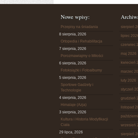
Nowe wpisy:
Archiw
Przepisy na śniadania
sierpień 
8 sierpnia, 2026
lipiec 202
Ortopedia i Rehabilitacja
czerwiec 
7 sierpnia, 2026
maj 2026
Porozmawiajmy o Miłości
kwiecień 
6 sierpnia, 2026
Fotoksiążki i Fotoalbumy
marzec 2
5 sierpnia, 2026
luty 2026
Sportowe Gadżety i
styczeń 2
Technologie
4 sierpnia, 2026
grudzień 
Himalaje (Azja)
listopad 
3 sierpnia, 2026
październ
Kultura i Historia Modyfikacji
Ciała
wrzesień 
29 lipca, 2026
sierpień 