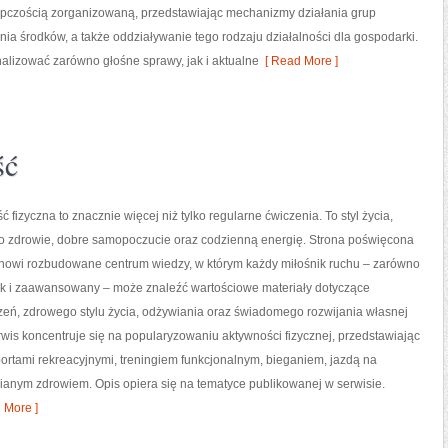
ępczością zorganizowaną, przedstawiając mechanizmy działania grup
nia środków, a także oddziaływanie tego rodzaju działalności dla gospodarki.
nalizować zarówno głośne sprawy, jak i aktualne
[ Read More ]
ść
ć fizyczna to znacznie więcej niż tylko regularne ćwiczenia. To styl życia,
o zdrowie, dobre samopoczucie oraz codzienną energię. Strona poświęcona
tanowi rozbudowane centrum wiedzy, w którym każdy miłośnik ruchu – zarówno
jak i zaawansowany – może znaleźć wartościowe materiały dotyczące
zeń, zdrowego stylu życia, odżywiania oraz świadomego rozwijania własnej
wis koncentruje się na popularyzowaniu aktywności fizycznej, przedstawiając
portami rekreacyjnymi, treningiem funkcjonalnym, bieganiem, jazdą na
ianym zdrowiem. Opis opiera się na tematyce publikowanej w serwisie.
 More ]