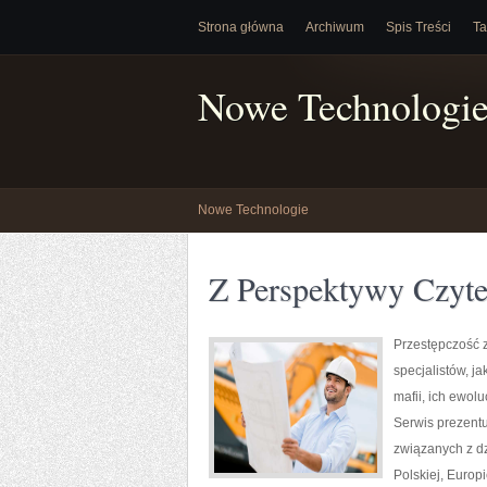
Strona główna
Archiwum
Spis Treści
Ta
Nowe Technologi
Nowe Technologie
Z Perspektywy Czyte
Przestępczość 
specjalistów, j
mafii, ich ewol
Serwis prezentu
związanych z d
Polskiej, Europi