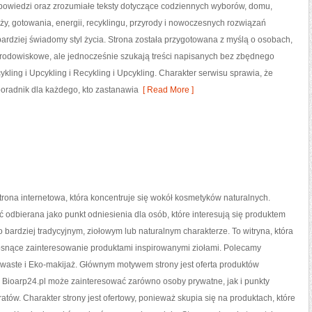
powiedzi oraz zrozumiałe teksty dotyczące codziennych wyborów, domu,
y, gotowania, energii, recyklingu, przyrody i nowoczesnych rozwiązań
ardziej świadomy styl życia. Strona została przygotowana z myślą o osobach,
odowiskowe, ale jednocześnie szukają treści napisanych bez zbędnego
ling i Upcykling i Recykling i Upcykling. Charakter serwisu sprawia, że
oradnik dla każdego, kto zastanawia
[ Read More ]
strona internetowa, która koncentruje się wokół kosmetyków naturalnych.
 odbierana jako punkt odniesienia dla osób, które interesują się produktem
bardziej tradycyjnym, ziołowym lub naturalnym charakterze. To witryna, która
rosnące zainteresowanie produktami inspirowanymi ziołami. Polecamy
waste i Eko-makijaż. Głównym motywem strony jest oferta produktów
 Bioarp24.pl może zainteresować zarówno osoby prywatne, jak i punkty
atów. Charakter strony jest ofertowy, ponieważ skupia się na produktach, które