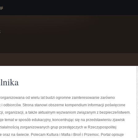
gi
e
lnika
zorganizowana od wielu lat budzi ogromne zainteresowanie zarówno
ak i odbiorców. Strona stanowi obszerne kompendium informacji poświęcone
ucji, organizacji, a także aktualnym wyzwaniom związanym z bezpieczeństwem.
je temat w sposób edukacyjny, koncentrując się na przedstawieniu zjawisk
ziałalnością zorganizowanych grup przestępczych w Rzeczypospolitej
e oraz na świecie. Polecam Kultura i Mafia i Broń i Przemoc. Portal opisuje