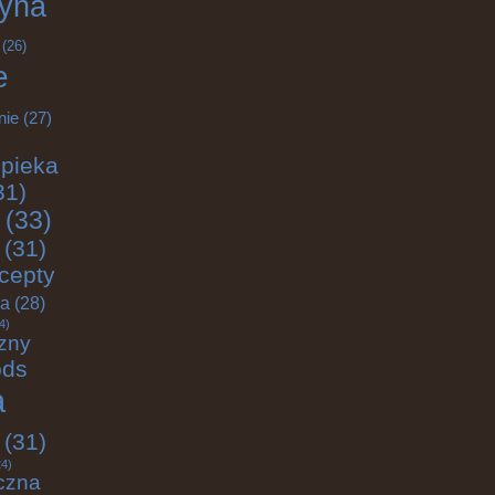
yna
(26)
e
nie
(27)
pieka
31)
(33)
(31)
cepty
ja
(28)
4)
zny
ods
a
(31)
4)
czna