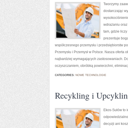
Tworzymy zaawa
dostarczając wy
wysokociśnienio
wdrażaniu oraz
tam, gdzie lic
prezentuje boga
współczesnego przemysłu i przedsiębiorstw p
Przemysłu i Przemysł w Polsce. Nasza oferta 
najbardziej wymagających zastosowaniach. Do
oczyszczaniem, obróbką powierzchni, eliminac
CATEGORIES:
NOWE TECHNOLOGIE
Recykling i Upcykli
Ekos-Sułów to i
odpowiedzialno
decyzji ani kos