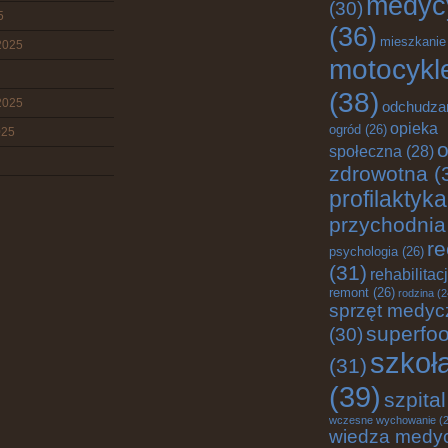
medyc
(30)
5
(36)
mieszkanie
2025
motocykl
(38)
2025
odchudza
opieka
ogród
(26)
025
o
społeczna
(28)
zdrowotna
(
profilaktyka
przychodnia
re
psychologia
(26)
(31)
rehabilitac
remont
(26)
rodzina
(2
sprzęt medyc
superfo
(30)
szkoł
(31)
(39)
szpital
wczesne wychowanie
(2
wiedza medy