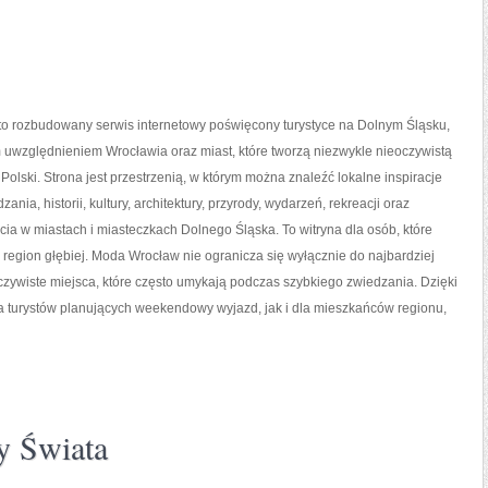
o rozbudowany serwis internetowy poświęcony turystyce na Dolnym Śląsku,
 uwzględnieniem Wrocławia oraz miast, które tworzą niezwykle nieoczywistą
 Polski. Strona jest przestrzenią, w którym można znaleźć lokalne inspiracje
ania, historii, kultury, architektury, przyrody, wydarzeń, rekreacji oraz
ia w miastach i miasteczkach Dolnego Śląska. To witryna dla osób, które
region głębiej. Moda Wrocław nie ogranicza się wyłącznie do najbardziej
oczywiste miejsca, które często umykają podczas szybkiego zwiedzania. Dzięki
 turystów planujących weekendowy wyjazd, jak i dla mieszkańców regionu,
y Świata