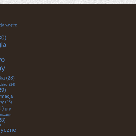
cja wnętrz
30)
gia
wo
by
yka
(28)
dzieci
(24)
29)
rmacja
zny
(26)
1)
gry
nowacje
28)
)
dyczne