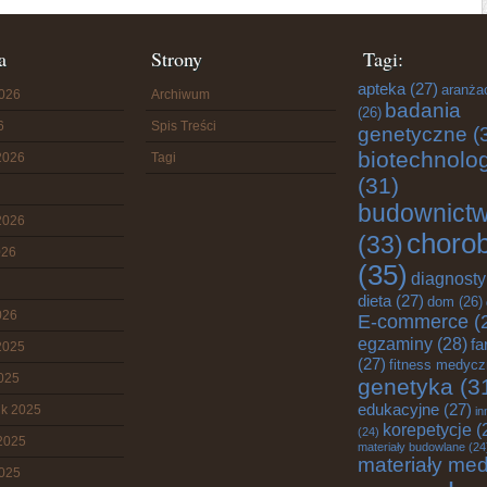
a
Strony
Tagi:
apteka
(27)
aranża
2026
Archiwum
badania
(26)
6
Spis Treści
genetyczne
(
biotechnolo
2026
Tagi
(31)
budownict
2026
choro
(33)
026
(35)
diagnost
dieta
(27)
dom
(26)
026
E-commerce
(
egzaminy
(28)
fa
2025
(27)
fitness medyc
2025
genetyka
(3
edukacyjne
(27)
ik 2025
in
korepetycje
(
(24)
2025
materiały budowlane
(24
materiały me
2025