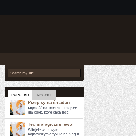
POPULAR
RECENT
Przepisy na śniadan
Mądrość na Talerzu – miejsce
dla osób, które chcą jeść ...
Technologiczna rewol
Witajcie ‌w naszym
najnowszym artykule na ⁢blogu!