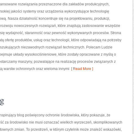
nsowane rozwiązania przeznaczone dla zakładów produkcyjnych,
sokiej jakości systemy oraz urządzenia wykorzystujące technologię
wą. Nasza działalność koncentruje się na projektowaniu, produkcji,
 rozwoju nowoczesnych rozwiązań, które znajdują zastosowanie wszędzie
zy się wydajność, staranność oraz pewność wykonywanych procesów. Strona
tą ofertę produktów, usług oraz technologii, które odpowiadają na potrzeby
oszukujących niezawodnych rozwiązań technicznych. Polecam Ludzie
obejmuje układy wysokociśnieniowe, które zostały opracowane z myślą o
starczamy maszyny, pozwalające na realizację procesów związanych z
ją warstw ochronnych oraz wieloma innymi
[ Read More ]
ng
nspirujący blog poświęcony ochronie środowiska, który pokazuje, że
ść za środowisko nie musi oznaczać wielkich wyrzeczeń, skomplikowanych
ztownych zmian. To przestrzeń, w którym czytelnik może znaleźć wskazówki,