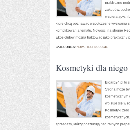
praktyczne pod
zakupów, podróż
wspierających b
które chcą poznawać współczesne wyzwania śr
komplikowania tematu. Nowości na stronie Recyk
Ekos-Sułów można traktować jako praktyczny p
CATEGORIES:
NOWE TECHNOLOGIE
Kosmetyki dla niego
Bioarp24.pl to 
Strona może być
kosmetycznym o 
wpisuje się w 
Kosmetyki zero 
kosmetycznych.
sprzedaży, którzy poszukują naturalnych prepar