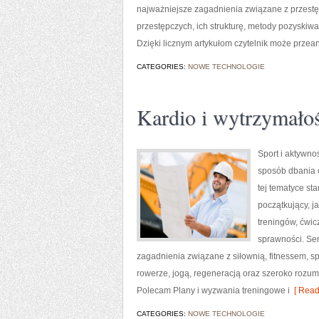
najważniejsze zagadnienia związane z przest
przestępczych, ich strukturę, metody pozyskiwa
Dzięki licznym artykułom czytelnik może przea
CATEGORIES:
NOWE TECHNOLOGIE
Kardio i wytrzymało
Sport i aktywnoś
sposób dbania 
tej tematyce s
początkujący, 
treningów, ćwic
sprawności. Ser
zagadnienia związane z siłownią, fitnessem, s
rowerze, jogą, regeneracją oraz szeroko rozum
Polecam Plany i wyzwania treningowe i
[ Read
CATEGORIES:
NOWE TECHNOLOGIE