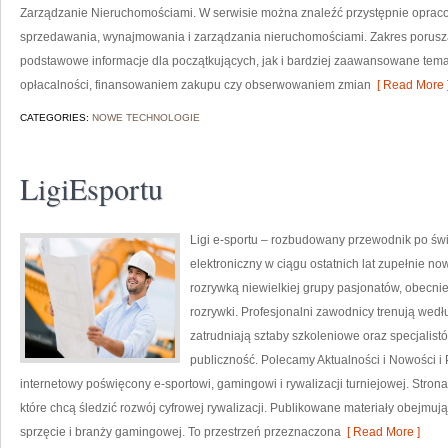
Zarządzanie Nieruchomościami. W serwisie można znaleźć przystępnie oprac
sprzedawania, wynajmowania i zarządzania nieruchomościami. Zakres porus
podstawowe informacje dla początkujących, jak i bardziej zaawansowane tem
opłacalności, finansowaniem zakupu czy obserwowaniem zmian
[ Read More 
CATEGORIES:
NOWE TECHNOLOGIE
LigiEsportu
Ligi e-sportu – rozbudowany przewodnik po świec
elektroniczny w ciągu ostatnich lat zupełnie no
rozrywką niewielkiej grupy pasjonatów, obecni
rozrywki. Profesjonalni zawodnicy trenują we
zatrudniają sztaby szkoleniowe oraz specjalist
publiczność. Polecamy Aktualności i Nowości i Po
internetowy poświęcony e-sportowi, gamingowi i rywalizacji turniejowej. Stro
które chcą śledzić rozwój cyfrowej rywalizacji. Publikowane materiały obejmują
sprzęcie i branży gamingowej. To przestrzeń przeznaczona
[ Read More ]