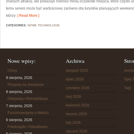
znanych atrakcji, ale pokazuje również mniej oczywiste miejsca, które często
temu serwis może być wartościowy zarówno dla turystów planujących weekend
którzy
[ Read More ]
CATEGORIES:
NOWE TECHNOLOGIE
Nowe wpisy:
Archiwa
Stro
Chiny
sierpień 2026
Arch
9 sierpnia, 2026
lipiec 2026
Spis T
Przepisy na śniadania
czerwiec 2026
Tagi
8 sierpnia, 2026
maj 2026
Ortopedia i Rehabilitacja
kwiecień 2026
7 sierpnia, 2026
Porozmawiajmy o Miłości
marzec 2026
6 sierpnia, 2026
luty 2026
Fotoksiążki i Fotoalbumy
styczeń 2026