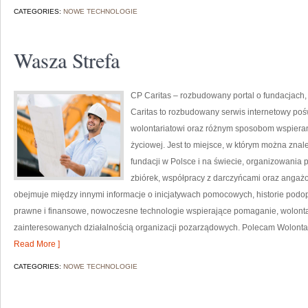
CATEGORIES:
NOWE TECHNOLOGIE
Wasza Strefa
CP Caritas – rozbudowany portal o fundacjach
Caritas to rozbudowany serwis internetowy po
wolontariatowi oraz różnym sposobom wspierani
życiowej. Jest to miejsce, w którym można znal
fundacji w Polsce i na świecie, organizowani
zbiórek, współpracy z darczyńcami oraz angaż
obejmuje między innymi informacje o inicjatywach pomocowych, historie podop
prawne i finansowe, nowoczesne technologie wspierające pomaganie, wolonta
zainteresowanych działalnością organizacji pozarządowych. Polecam Wolontari
Read More ]
CATEGORIES:
NOWE TECHNOLOGIE