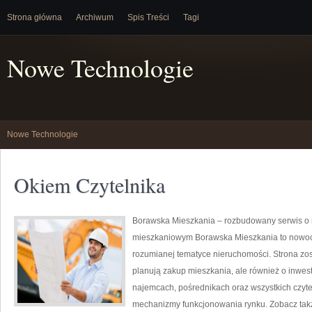
Strona główna
Archiwum
Spis Treści
Tagi
Nowe Technologie
Nowe Technologie
Okiem Czytelnika
Borawska Mieszkania – rozbudowany serwis o 
mieszkaniowym Borawska Mieszkania to nowoc
rozumianej tematyce nieruchomości. Strona zos
planują zakup mieszkania, ale również o inwes
najemcach, pośrednikach oraz wszystkich czyte
mechanizmy funkcjonowania rynku. Zobacz takż