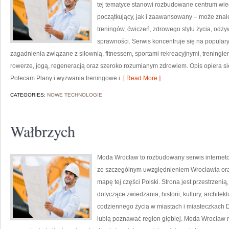
tej tematyce stanowi rozbudowane centrum wie
początkujący, jak i zaawansowany – może znal
treningów, ćwiczeń, zdrowego stylu życia, odż
sprawności. Serwis koncentruje się na popular
zagadnienia związane z siłownią, fitnessem, sportami rekreacyjnymi, treningi
rowerze, jogą, regeneracją oraz szeroko rozumianym zdrowiem. Opis opiera si
Polecam Plany i wyzwania treningowe i
[ Read More ]
CATEGORIES:
NOWE TECHNOLOGIE
Wałbrzych
Moda Wrocław to rozbudowany serwis internet
ze szczególnym uwzględnieniem Wrocławia oraz
mapę tej części Polski. Strona jest przestrzeni
dotyczące zwiedzania, historii, kultury, architek
codziennego życia w miastach i miasteczkach D
lubią poznawać region głębiej. Moda Wrocław n