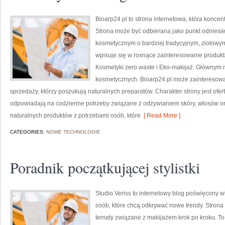
Bioarp24.pl to strona internetowa, która konce
Strona może być odbierana jako punkt odniesien
kosmetycznym o bardziej tradycyjnym, ziołowym 
wpisuje się w rosnące zainteresowanie produk
Kosmetyki zero waste i Eko-makijaż. Głównym m
kosmetycznych. Bioarp24.pl może zainteresowa
sprzedaży, którzy poszukują naturalnych preparatów. Charakter strony jest ofer
odpowiadają na codzienne potrzeby związane z odżywianiem skóry, włosów ora
naturalnych produktów z potrzebami osób, które
[ Read More ]
CATEGORIES:
NOWE TECHNOLOGIE
Poradnik początkującej stylistki
Studio Veriss to internetowy blog poświęcony
osób, które chcą odkrywać nowe trendy. Strona
tematy związane z makijażem krok po kroku. T