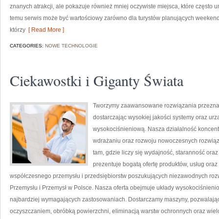
znanych atrakcji, ale pokazuje również mniej oczywiste miejsca, które często
temu serwis może być wartościowy zarówno dla turystów planujących weekend
którzy
[ Read More ]
CATEGORIES:
NOWE TECHNOLOGIE
Ciekawostki i Giganty Świata
Tworzymy zaawansowane rozwiązania przeznac
dostarczając wysokiej jakości systemy oraz ur
wysokociśnieniową. Nasza działalność koncentru
wdrażaniu oraz rozwoju nowoczesnych rozwiąz
tam, gdzie liczy się wydajność, staranność o
prezentuje bogatą ofertę produktów, usług oraz
współczesnego przemysłu i przedsiębiorstw poszukujących niezawodnych roz
Przemysłu i Przemysł w Polsce. Nasza oferta obejmuje układy wysokociśnienio
najbardziej wymagających zastosowaniach. Dostarczamy maszyny, pozwalając
oczyszczaniem, obróbką powierzchni, eliminacją warstw ochronnych oraz wie