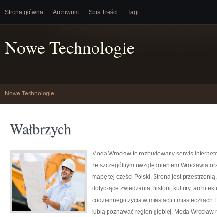
Strona główna
Archiwum
Spis Treści
Tagi
Nowe Technologie
Nowe Technologie
Wałbrzych
Moda Wrocław to rozbudowany serwis internet
ze szczególnym uwzględnieniem Wrocławia oraz
mapę tej części Polski. Strona jest przestrzeni
dotyczące zwiedzania, historii, kultury, architek
codziennego życia w miastach i miasteczkach D
lubią poznawać region głębiej. Moda Wrocław n