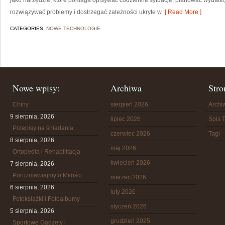
jako narzędzie, które pomaga opisywać codzienne sytuacje, planować wydatki
rozwiązywać problemy i dostrzegać zależności ukryte w
[ Read More ]
CATEGORIES:
NOWE TECHNOLOGIE
Nowe wpisy:
Archiwa
Stro
Chiny
sierpień 2026
Arch
9 sierpnia, 2026
lipiec 2026
Spis T
Przepisy na śniadania
czerwiec 2026
Tagi
8 sierpnia, 2026
maj 2026
Ortopedia i Rehabilitacja
kwiecień 2026
7 sierpnia, 2026
Porozmawiajmy o Miłości
marzec 2026
6 sierpnia, 2026
luty 2026
Fotoksiążki i Fotoalbumy
styczeń 2026
5 sierpnia, 2026
grudzień 2025
Sportowe Gadżety i