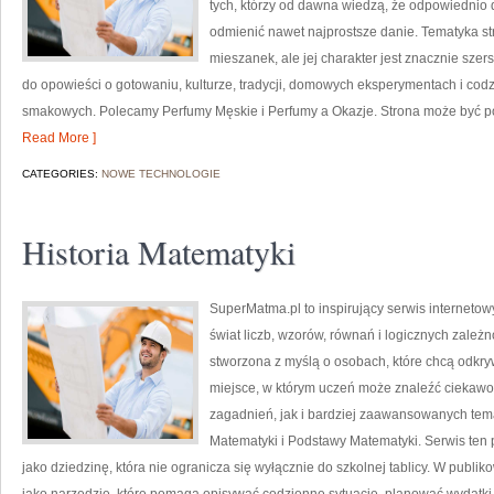
tych, którzy od dawna wiedzą, że odpowiednio 
odmienić nawet najprostsze danie. Tematyka st
mieszanek, ale jej charakter jest znacznie sze
do opowieści o gotowaniu, kulturze, tradycji, domowych eksperymentach i c
smakowych. Polecamy Perfumy Męskie i Perfumy a Okazje. Strona może być pos
Read More ]
CATEGORIES:
NOWE TECHNOLOGIE
Historia Matematyki
SuperMatma.pl to inspirujący serwis interneto
świat liczb, wzorów, równań i logicznych zależ
stworzona z myślą o osobach, które chcą odkr
miejsce, w którym uczeń może znaleźć ciekaw
zagadnień, jak i bardziej zaawansowanych tem
Matematyki i Podstawy Matematyki. Serwis ten
jako dziedzinę, która nie ogranicza się wyłącznie do szkolnej tablicy. W publ