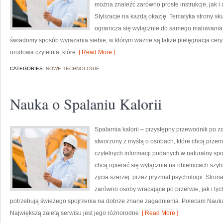
można znaleźć zarówno proste instrukcje, jak i
Stylizacje na każdą okazję. Tematyka strony sk
ogranicza się wyłącznie do samego malowania t
świadomy sposób wyrażania siebie, w którym ważne są także pielęgnacja cery.
urodowa czytelnia, które
[ Read More ]
CATEGORIES:
NOWE TECHNOLOGIE
Nauka o Spalaniu Kalorii
Spalarnia kalorii – przystępny przewodnik po zd
stworzony z myślą o osobach, które chcą przemy
czytelnych informacji podanych w naturalny spos
chcą opierać się wyłącznie na obietnicach szybk
życia szerzej: przez pryzmat psychologii. Stro
zarówno osoby wracające po przerwie, jak i tyc
potrzebują świeżego spojrzenia na dobrze znane zagadnienia. Polecam Nauka o
Największą zaletą serwisu jest jego różnorodne
[ Read More ]