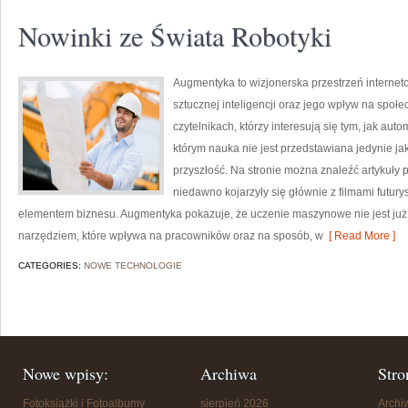
Nowinki ze Świata Robotyki
Augmentyka to wizjonerska przestrzeń interneto
sztucznej inteligencji oraz jego wpływ na społ
czytelnikach, którzy interesują się tym, jak au
którym nauka nie jest przedstawiana jedynie jak
przyszłość. Na stronie można znaleźć artykuły
niedawno kojarzyły się głównie z filmami futurys
elementem biznesu. Augmentyka pokazuje, że uczenie maszynowe nie jest już t
narzędziem, które wpływa na pracowników oraz na sposób, w
[ Read More ]
CATEGORIES:
NOWE TECHNOLOGIE
Nowe wpisy:
Archiwa
Stro
Fotoksiążki i Fotoalbumy
sierpień 2026
Arch