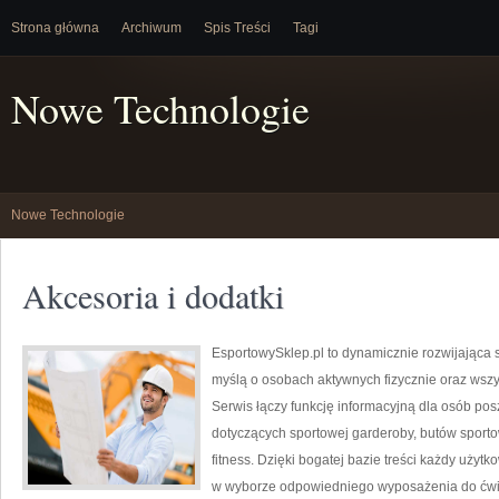
Strona główna
Archiwum
Spis Treści
Tagi
Nowe Technologie
Nowe Technologie
Akcesoria i dodatki
EsportowySklep.pl to dynamicznie rozwijająca si
myślą o osobach aktywnych fizycznie oraz wszy
Serwis łączy funkcję informacyjną dla osób po
dotyczących sportowej garderoby, butów sporto
fitness. Dzięki bogatej bazie treści każdy uży
w wyborze odpowiedniego wyposażenia do ćwicz