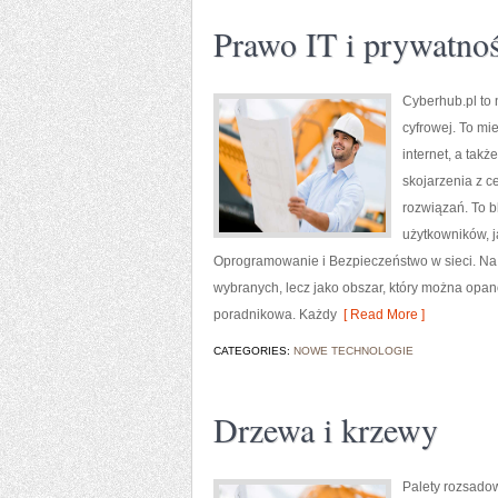
Prawo IT i prywatno
Cyberhub.pl to 
cyfrowej. To mi
internet, a ta
skojarzenia z 
rozwiązań. To b
użytkowników, j
Oprogramowanie i Bezpieczeństwo w sieci. Na 
wybranych, lecz jako obszar, który można opan
poradnikowa. Każdy
[ Read More ]
CATEGORIES:
NOWE TECHNOLOGIE
Drzewa i krzewy
Palety rozsadow