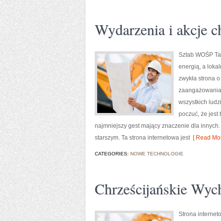
Wydarzenia i akcje 
Sztab WOŚP Tarn
energią, a loka
zwykła strona o
zaangażowania 
wszystkich ludzi
poczuć, że jest 
najmniejszy gest mający znaczenie dla innyc
starszym. Ta strona internetowa jest
[ Read Mor
CATEGORIES:
NOWE TECHNOLOGIE
Chrześcijańskie Wyc
Strona internet