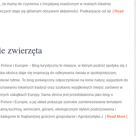
 że mamy do czynienia z inicjatywą osadzonym w realiach lokalnej
otniczych staje się głównym obszarem aktywności. Podkarpacie od lat
[ Read
ie zwierzęta
 Polsce i Europie – Blog turystyczny to miejsce, w którym podróż spotyka się z
lska okolica staje się inspiracją do odkrywania świata w spokojniejszym,
ekowi rytmie. To blog poświęcony odpoczynkowi na łonie natury, wyjazdom do
oznawaniu lokalnych tradycji oraz szukaniu wyjątkowych miejsc zarówno w
 innych zakątkach Europy. Sama strona jest przedstawiona jako blog o
 Polsce i Europie, a jej układ pokazuje szerokie zainteresowanie tematami
lną kuchnią, winnicami, górami, ekologicznym stylem podróżowania i
ategorie to Najbardziej gościnni gospodarze i Agroturystyka z
[ Read More ]