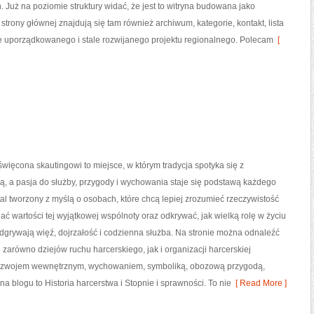
 Już na poziomie struktury widać, że jest to witryna budowana jako
rony głównej znajdują się tam również archiwum, kategorie, kontakt, lista
e uporządkowanego i stale rozwijanego projektu regionalnego. Polecam
[
ięcona skautingowi to miejsce, w którym tradycja spotyka się z
, a pasja do służby, przygody i wychowania staje się podstawą każdego
rtal tworzony z myślą o osobach, które chcą lepiej zrozumieć rzeczywistość
ać wartości tej wyjątkowej wspólnoty oraz odkrywać, jak wielką rolę w życiu
dgrywają więź, dojrzałość i codzienna służba. Na stronie można odnaleźć
e zarówno dziejów ruchu harcerskiego, jak i organizacji harcerskiej
 rozwojem wewnętrznym, wychowaniem, symboliką, obozową przygodą,
 blogu to Historia harcerstwa i Stopnie i sprawności. To nie
[ Read More ]