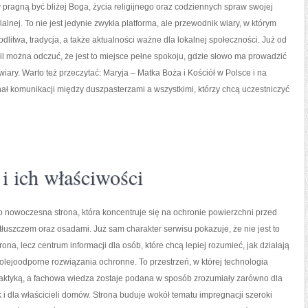
y pragną być bliżej Boga, życia religijnego oraz codziennych spraw swojej
alnej. To nie jest jedynie zwykła platforma, ale przewodnik wiary, w którym
odlitwa, tradycja, a także aktualności ważne dla lokalnej społeczności. Już od
l można odczuć, że jest to miejsce pełne spokoju, gdzie słowo ma prowadzić
iary. Warto też przeczytać: Maryja – Matka Boża i Kościół w Polsce i na
nał komunikacji między duszpasterzami a wszystkimi, którzy chcą uczestniczyć
i ich właściwości
to nowoczesna strona, która koncentruje się na ochronie powierzchni przed
łuszczem oraz osadami. Już sam charakter serwisu pokazuje, że nie jest to
ona, lecz centrum informacji dla osób, które chcą lepiej rozumieć, jak działają
lejoodporne rozwiązania ochronne. To przestrzeń, w której technologia
raktyką, a fachowa wiedza zostaje podana w sposób zrozumiały zarówno dla
ak i dla właścicieli domów. Strona buduje wokół tematu impregnacji szeroki