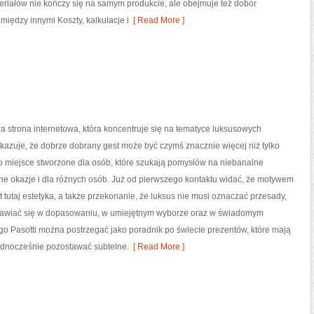
eriałów nie kończy się na samym produkcie, ale obejmuje też dobór
między innymi Koszty, kalkulacje i
[ Read More ]
owa strona internetowa, która koncentruje się na tematyce luksusowych
azuje, że dobrze dobrany gest może być czymś znacznie więcej niż tylko
o miejsce stworzone dla osób, które szukają pomysłów na niebanalne
ne okazje i dla różnych osób. Już od pierwszego kontaktu widać, że motywem
 tutaj estetyka, a także przekonanie, że luksus nie musi oznaczać przesady,
jawiać się w dopasowaniu, w umiejętnym wyborze oraz w świadomym
o Pasotti można postrzegać jako poradnik po świecie prezentów, które mają
ednocześnie pozostawać subtelne.
[ Read More ]