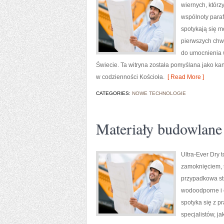
wiernych, którz
wspólnoty parafi
spotykają się m
pierwszych chwi
do umocnienia w
Świecie. Ta witryna została pomyślana jako ka
w codzienności Kościoła.
[ Read More ]
CATEGORIES:
NOWE TECHNOLOGIE
Materiały budowlane 
Ultra-Ever Dry 
zamoknięciem, t
przypadkowa str
wodoodporne i o
spotyka się z p
specjalistów, j