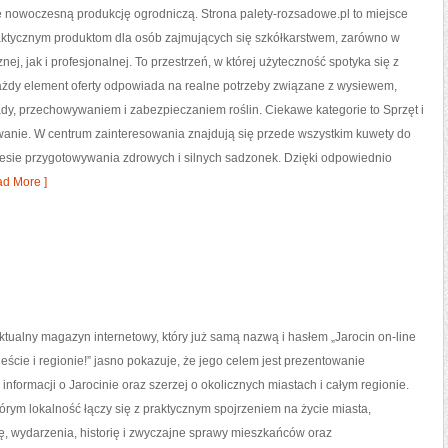
e nowoczesną produkcję ogrodniczą. Strona palety-rozsadowe.pl to miejsce
ktycznym produktom dla osób zajmujących się szkółkarstwem, zarówno w
nej, jak i profesjonalnej. To przestrzeń, w której użyteczność spotyka się z
ażdy element oferty odpowiada na realne potrzeby związane z wysiewem,
dy, przechowywaniem i zabezpieczaniem roślin. Ciekawe kategorie to Sprzęt i
anie. W centrum zainteresowania znajdują się przede wszystkim kuwety do
cesie przygotowywania zdrowych i silnych sadzonek. Dzięki odpowiednio
d More ]
 aktualny magazyn internetowy, który już samą nazwą i hasłem „Jarocin on-line
eście i regionie!” jasno pokazuje, że jego celem jest prezentowanie
informacji o Jarocinie oraz szerzej o okolicznych miastach i całym regionie.
tórym lokalność łączy się z praktycznym spojrzeniem na życie miasta,
urę, wydarzenia, historię i zwyczajne sprawy mieszkańców oraz