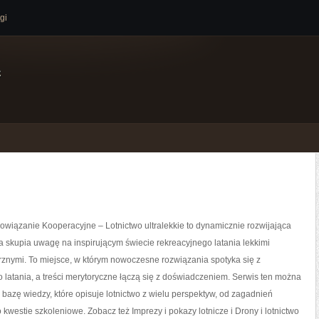
gi
e
wiązanie Kooperacyjne – Lotnictwo ultralekkie to dynamicznie rozwijająca
óra skupia uwagę na inspirującym świecie rekreacyjnego latania lekkimi
rznymi. To miejsce, w którym nowoczesne rozwiązania spotyka się z
latania, a treści merytoryczne łączą się z doświadczeniem. Serwis ten można
 bazę wiedzy, które opisuje lotnictwo z wielu perspektyw, od zagadnień
 kwestie szkoleniowe. Zobacz też Imprezy i pokazy lotnicze i Drony i lotnictwo