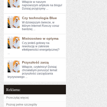
Witajcie ‌w naszym
najnowszym artykule na ⁢blogu!
Dzisiaj przyjrzymy ...
Czy technologia Blue
W dzisiejszym świecie, w
którym Internet Rzeczy coraz
bardziej ...
Mistrzostwo w optyma
Czy jesteś gotowy na
rewolucję w ‍zakresie
efektywności energetycznej?
...
Przyszłość zarzą
Witajcie, ⁢czytelnicy!⁣ Dzisiaj
chciałabym poruszyć‌ temat
przyszłości ‌zarządzania
⁢kryzysowego ...
Reklama:
Przeczytaj więcej
Poznaj pełne szczegóły