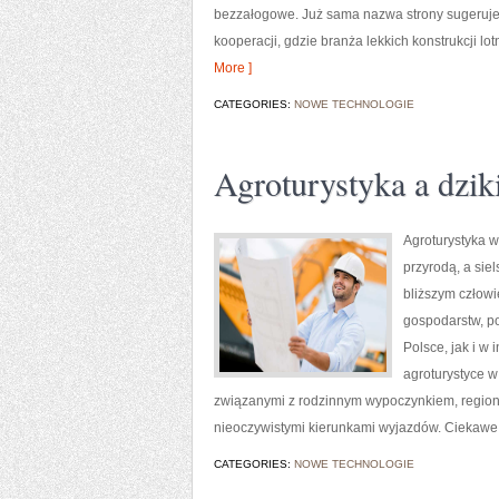
bezzałogowe. Już sama nazwa strony sugeruje,
kooperacji, gdzie branża lekkich konstrukcji l
More ]
CATEGORIES:
NOWE TECHNOLOGIE
Agroturystyka a dzik
Agroturystyka w
przyrodą, a sie
bliższym człowi
gospodarstw, p
Polsce, jak i w
agroturystyce w
związanymi z rodzinnym wypoczynkiem, regiona
nieoczywistymi kierunkami wyjazdów. Ciekawe k
CATEGORIES:
NOWE TECHNOLOGIE