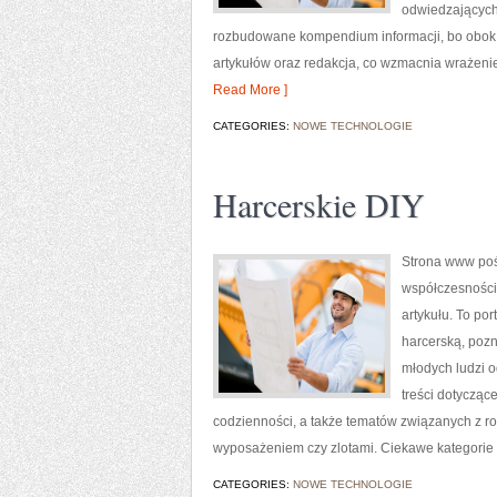
odwiedzających.
rozbudowane kompendium informacji, bo obok st
artykułów oraz redakcja, co wzmacnia wrażeni
Read More ]
CATEGORIES:
NOWE TECHNOLOGIE
Harcerskie DIY
Strona www pośw
współczesnością
artykułu. To po
harcerską, pozn
młodych ludzi o
treści dotycząc
codzienności, a także tematów związanych z
wyposażeniem czy zlotami. Ciekawe kategorie na
CATEGORIES:
NOWE TECHNOLOGIE