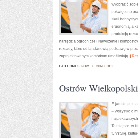
wyobrazić sobi
poświęcone pra
skali hobbystycz
ergonomią, a k
produkcją rozsa
narzędzia ogrodnicze i Nawożenie i kompostow
rozsady, które od lat stanowią podstawę w pro
zaprojektowanym komórkom umożliwiają
[ Rea
CATEGORIES:
NOWE TECHNOLOGIE
Ostrów Wielkopolski
E-jarocin.pl to
– Wszystko o mi
najciekawszych 
To miejsce, w k
turystykę, kult