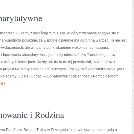
charytatywne
obrzeg – Gramy z radością! to miejsce, w którym wsparcie spotyka się z
lna wspólnota pokazuje, że wspólne działanie ma ogromną wartość. To nie jest
 wydarzeniach, ale wirtualny punkt skupione wokół idei pomagania,
i budowania atmosfery, która jednoczy mieszkańców Tarnobrzega oraz
 o dobrych intencjach. Każdy, kto trafia do tej przestrzeni, może od razu
to projekt tworzony z oddaniem, w którym liczy się zarówno wielka akcja, jak i
h. Polecamy Ludzie Fundacji – Bohaterowie codzienności i Pomoc osobom
e ]
howanie i Rodzina
owa Parafii pw. Świętej Trójcy w Przemyślu to serwis stworzone z myślą o