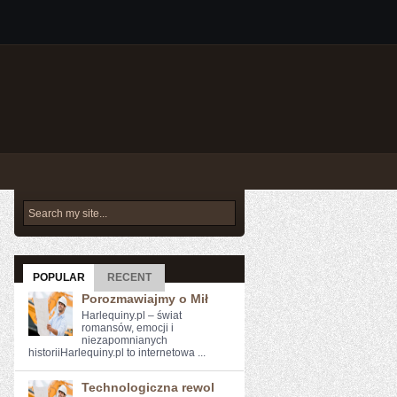
POPULAR
RECENT
Porozmawiajmy o Mił
Harlequiny.pl – świat
romansów, emocji i
niezapomnianych
historiiHarlequiny.pl to internetowa ...
Technologiczna rewol