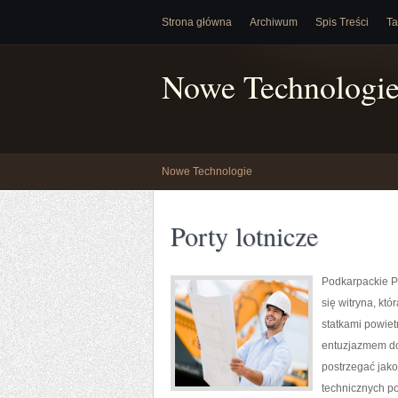
Strona główna
Archiwum
Spis Treści
Ta
Nowe Technologi
Nowe Technologie
Porty lotnicze
Podkarpackie Po
się witryna, kt
statkami powiet
entuzjazmem do 
postrzegać jako
technicznych po