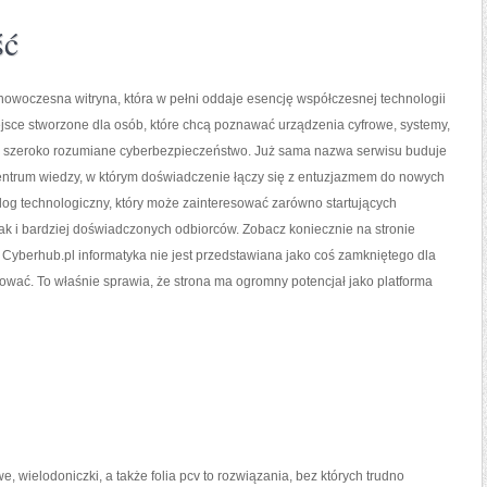
ść
nowoczesna witryna, która w pełni oddaje esencję współczesnej technologii
ejsce stworzone dla osób, które chcą poznawać urządzenia cyfrowe, systemy,
kże szeroko rozumiane cyberbezpieczeństwo. Już sama nazwa serwisu buduje
centrum wiedzy, w którym doświadczenie łączy się z entuzjazmem do nowych
log technologiczny, który może zainteresować zarówno startujących
ak i bardziej doświadczonych odbiorców. Zobacz koniecznie na stronie
Cyberhub.pl informatyka nie jest przedstawiana jako coś zamkniętego dla
ować. To właśnie sprawia, że strona ma ogromny potencjał jako platforma
e, wielodoniczki, a także folia pcv to rozwiązania, bez których trudno