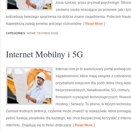
życia szerzej: przez pryzmat psychologii. Stro
zarówno osoby wracające po przerwie, jak i tyc
potrzebują świeżego spojrzenia na dobrze znane zagadnienia. Polecam Nauka o
Największą zaletą serwisu jest jego różnorodne
[ Read More ]
CATEGORIES:
NOWE TECHNOLOGIE
Internet Mobilny i 5G
Internat.com.pl to wartościowy portal poświęc
zagadnieniom, które mają związek z codzienny
przydatnym miejscem dla osób, które chcą lepiej
bezprzewodowych, światłowodów, 5G, chmury, 
firmowych rozwiązań technologicznych. Nowości 
Hosting i Serwery. To strona, w którym technol
Zamiast trudnych definicji, czytelnik może znaleźć tu wskazówki, które pomaga
pełnić funkcję poradnika dla każdego, kto chce bezpieczniej korzystać z intern
internetu. Znajdują się tu treści dotyczące
[ Read More ]