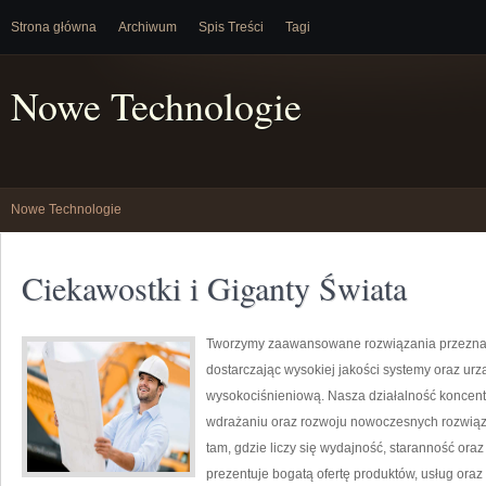
Strona główna
Archiwum
Spis Treści
Tagi
Nowe Technologie
Nowe Technologie
Ciekawostki i Giganty Świata
Tworzymy zaawansowane rozwiązania przeznac
dostarczając wysokiej jakości systemy oraz ur
wysokociśnieniową. Nasza działalność koncentru
wdrażaniu oraz rozwoju nowoczesnych rozwiąz
tam, gdzie liczy się wydajność, staranność o
prezentuje bogatą ofertę produktów, usług oraz