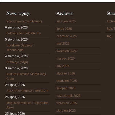
Nowe wpisy:
Archiwa
Stro
Porozmawiajmy o Miłości
sierpień 2026
Arch
6 sierpnia, 2026
lipiec 2026
Spis T
Fotoksiążki i Fotoalbumy
czerwiec 2026
Tagi
5 sierpnia, 2026
maj 2026
Sportowe Gadżety i
Technologie
kwiecień 2026
4 sierpnia, 2026
marzec 2026
Himalaje (Azja)
luty 2026
3 sierpnia, 2026
styczeń 2026
Kultura i Historia Modyfikacji
Ciała
grudzień 2025
29 lipca, 2026
listopad 2025
Sprzęt Treningowy i Recenzje
październik 2025
26 lipca, 2026
Magiczne Miejsca i Tajemnice
wrzesień 2025
Afryki
sierpień 2025
25 lipca, 2026