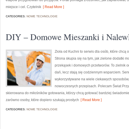
etapów przygotowań do przyjęcia. Portal pomaga zrozumieć, jak zaplanować s
miejsce i cel. Czytelnik
[ Read More ]
CATEGORIES:
NOWE TECHNOLOGIE
DIY – Domowe Mieszanki i Nalew
Zioła od Kuchni to serwis dla osób, które chcą
Strona skupia się na tym, jak zielone dodatki 
przekąsek i domowych przetworów. To zielnik on
dań, lecz stają się codziennym wsparciem. Ser
wykorzystywane na wiele ciekawych sposobów, z
nowoczesnych przepisach. Polecam Świat Przyp
skierowana do miłośników gotowania, którzy chcą gotować bardziej świadomie
zarówno osoby, które dopiero szukają prostych
[ Read More ]
CATEGORIES:
NOWE TECHNOLOGIE