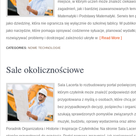
miejsce, w którym uczeń może znaleźć ciekaw
zagadnień, jak i bardziej zaawansowanych tem
Matematyki i Podstawy Matematyki. Serwis ten
jako dziedzinę, która nie ogranicza się wyłącznie do szkolnej tablicy. W publ
jako narzędzie, które pomaga opisywać codzienne sytuacje, planować wydatki
rozwiązywać problemy i dostrzegać zależności ukryte w
[ Read More ]
CATEGORIES:
NOWE TECHNOLOGIE
Sale okolicznościowe
Sala Lacerta to rozbudowany portal poświęcony
którym czytelnik może znaleźć podpowiedzi dot
przygotowana z myślą o osobach, które chcą p
bez przypadkowych decyzji, pośpiechu i organiz
szukają sprawdzonych pomysłów związanych z wy
muzyki, budżetu, oprawy wydarzenia oraz atmos
Poradnik Organizatora i Historie i Inspiracje Czytelników. Na stronie Sala Lac