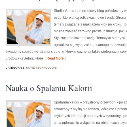
Studio Veriss to internetowy blog poświęcony
osób, które chcą odkrywać nowe trendy. Strona
tematy związane z makijażem krok po kroku. T
można znaleźć zarówno proste instrukcje, jak i
Stylizacje na każdą okazję. Tematyka strony sk
ogranicza się wyłącznie do samego malowania t
świadomy sposób wyrażania siebie, w którym ważne są także pielęgnacja cery.
urodowa czytelnia, które
[ Read More ]
CATEGORIES:
NOWE TECHNOLOGIE
Nauka o Spalaniu Kalorii
Spalarnia kalorii – przystępny przewodnik po zd
stworzony z myślą o osobach, które chcą przemy
czytelnych informacji podanych w naturalny spos
chcą opierać się wyłącznie na obietnicach szybk