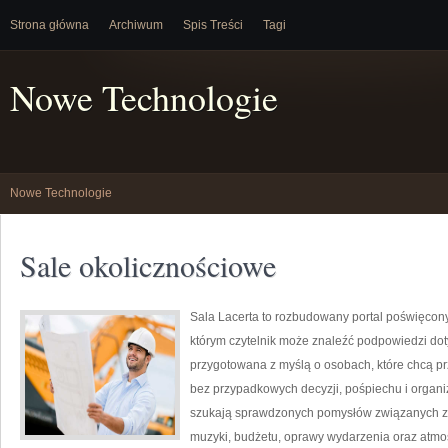
Strona główna
Archiwum
Spis Treści
Tagi
Nowe Technologie
Nowe Technologie
Sale okolicznościowe
Sala Lacerta to rozbudowany portal poświęcony
którym czytelnik może znaleźć podpowiedzi dot
przygotowana z myślą o osobach, które chcą p
bez przypadkowych decyzji, pośpiechu i organiz
szukają sprawdzonych pomysłów związanych z wy
muzyki, budżetu, oprawy wydarzenia oraz atmos