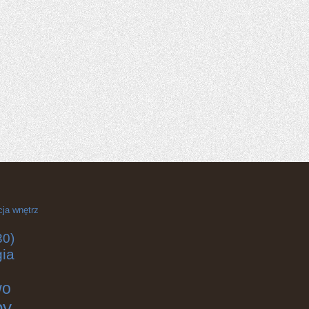
cja wnętrz
30)
gia
wo
by