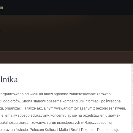
gi
e
lnika
zorganizowana od wielu lat budzi ogromne zainteresowanie zarówno
ak i odbiorców. Strona stanowi obszerne kompendium informacji poświęcone
ucji, organizacji, a także aktualnym wyzwaniom związanym z bezpieczeństwem.
je temat w sposób edukacyjny, koncentrując się na przedstawieniu zjawisk
ziałalnością zorganizowanych grup przestępczych w Rzeczypospolitej
e oraz na świecie. Polecam Kultura i Mafia i Broń i Przemoc. Portal opisuje