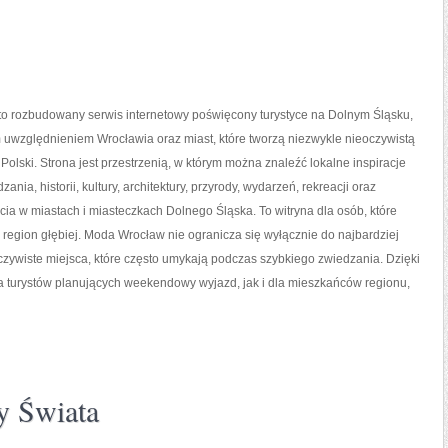
o rozbudowany serwis internetowy poświęcony turystyce na Dolnym Śląsku,
 uwzględnieniem Wrocławia oraz miast, które tworzą niezwykle nieoczywistą
 Polski. Strona jest przestrzenią, w którym można znaleźć lokalne inspiracje
ania, historii, kultury, architektury, przyrody, wydarzeń, rekreacji oraz
ia w miastach i miasteczkach Dolnego Śląska. To witryna dla osób, które
region głębiej. Moda Wrocław nie ogranicza się wyłącznie do najbardziej
oczywiste miejsca, które często umykają podczas szybkiego zwiedzania. Dzięki
 turystów planujących weekendowy wyjazd, jak i dla mieszkańców regionu,
y Świata