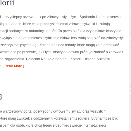
orii
ii – przystępny przewodnik po zdrowym stylu życia Spalarnia kalorii to serwis
lą o osobach, które chcą przemyśleć temat zdrowej sylwetki i szukają
rmacji podanych w naturalny sposób. To przestrzeń dla czytelników, którzy nie
ę wyłącznie na obietnicach szybkich efektów, lecz wolą spojrzeć na zdrowy styl
przez pryzmat psychologii. Strona porusza tematy, które mogą zainteresować
racające po przerwie, jak i tych, którzy od dawna próbują zadbać o zdrowie i
e zagadnienia. Polecam Nauka o Spalaniu Kalorii i Historie Sukcesu.
e
[ Read More ]
G
 to wartościowy portal poświęcony cyfrowemu światu oraz wszystkim
które mają związek z codziennym korzystaniem z routera. Strona może być
scem dla osób, które chcą lepiej zrozumieć świecie internetu, sieci