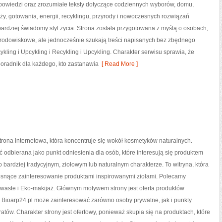
powiedzi oraz zrozumiałe teksty dotyczące codziennych wyborów, domu,
y, gotowania, energii, recyklingu, przyrody i nowoczesnych rozwiązań
ardziej świadomy styl życia. Strona została przygotowana z myślą o osobach,
odowiskowe, ale jednocześnie szukają treści napisanych bez zbędnego
ling i Upcykling i Recykling i Upcykling. Charakter serwisu sprawia, że
oradnik dla każdego, kto zastanawia
[ Read More ]
strona internetowa, która koncentruje się wokół kosmetyków naturalnych.
 odbierana jako punkt odniesienia dla osób, które interesują się produktem
bardziej tradycyjnym, ziołowym lub naturalnym charakterze. To witryna, która
rosnące zainteresowanie produktami inspirowanymi ziołami. Polecamy
waste i Eko-makijaż. Głównym motywem strony jest oferta produktów
 Bioarp24.pl może zainteresować zarówno osoby prywatne, jak i punkty
atów. Charakter strony jest ofertowy, ponieważ skupia się na produktach, które