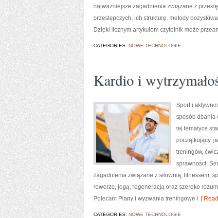
najważniejsze zagadnienia związane z przest
przestępczych, ich strukturę, metody pozyskiwa
Dzięki licznym artykułom czytelnik może przea
CATEGORIES:
NOWE TECHNOLOGIE
Kardio i wytrzymało
Sport i aktywnoś
sposób dbania 
tej tematyce s
początkujący, 
treningów, ćwic
sprawności. Ser
zagadnienia związane z siłownią, fitnessem, s
rowerze, jogą, regeneracją oraz szeroko rozum
Polecam Plany i wyzwania treningowe i
[ Read
CATEGORIES:
NOWE TECHNOLOGIE