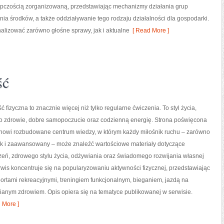
ępczością zorganizowaną, przedstawiając mechanizmy działania grup
nia środków, a także oddziaływanie tego rodzaju działalności dla gospodarki.
nalizować zarówno głośne sprawy, jak i aktualne
[ Read More ]
ść
ć fizyczna to znacznie więcej niż tylko regularne ćwiczenia. To styl życia,
o zdrowie, dobre samopoczucie oraz codzienną energię. Strona poświęcona
tanowi rozbudowane centrum wiedzy, w którym każdy miłośnik ruchu – zarówno
jak i zaawansowany – może znaleźć wartościowe materiały dotyczące
zeń, zdrowego stylu życia, odżywiania oraz świadomego rozwijania własnej
wis koncentruje się na popularyzowaniu aktywności fizycznej, przedstawiając
portami rekreacyjnymi, treningiem funkcjonalnym, bieganiem, jazdą na
ianym zdrowiem. Opis opiera się na tematyce publikowanej w serwisie.
 More ]