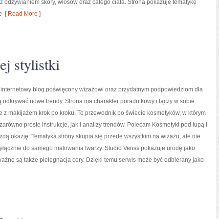
 odżywianiem skóry, włosów oraz całego ciała. Strona pokazuje tematykę
e
[ Read More ]
j stylistki
to internetowy blog poświęcony wizażowi oraz przydatnym podpowiedziom dla
ą odkrywać nowe trendy. Strona ma charakter poradnikowy i łączy w sobie
e z makijażem krok po kroku. To przewodnik po świecie kosmetyków, w którym
arówno proste instrukcje, jak i analizy trendów. Polecam Kosmetyki pod lupą i
ażdą okazję. Tematyka strony skupia się przede wszystkim na wizażu, ale nie
yłącznie do samego malowania twarzy. Studio Veriss pokazuje urodę jako
ażne są także pielęgnacja cery. Dzięki temu serwis może być odbierany jako