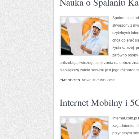
Nauka o Spalaniu Kal
Spalarnia kalor
stworzony z myś
czytelnych info
chcą opierać si
życia szerzej: 
zarówno osoby w
potrzebują świeżego spojrzenia na dobrze znan
Największą zaletą serwisu jest jego różnorodn
CATEGORIES:
NOWE TECHNOLOGIE
Internet Mobilny i 5
Internat.com.pl
zagadnieniom, 
przydatnym miej