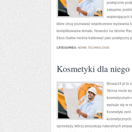
praktyczne pod
zakupów, podróż
wspierających b
które chcą poznawać współczesne wyzwania śr
komplikowania tematu. Nowości na stronie Recyk
Ekos-Sułów można traktować jako praktyczny p
CATEGORIES:
NOWE TECHNOLOGIE
Kosmetyki dla niego
Bioarp24.pl to 
Strona może być
kosmetycznym o 
wpisuje się w 
Kosmetyki zero 
kosmetycznych.
sprzedaży, którzy poszukują naturalnych prepar