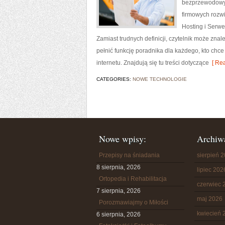
bezprzewodowyc
firmowych rozwi
Hosting i Serwe
Zamiast trudnych definicji, czytelnik może zna
pełnić funkcję poradnika dla każdego, kto chce
internetu. Znajdują się tu treści dotyczące
[ Rea
CATEGORIES:
NOWE TECHNOLOGIE
Nowe wpisy:
Archiw
Przepisy na śniadania
sierpień 
8 sierpnia, 2026
lipiec 202
Ortopedia i Rehabilitacja
czerwiec 
7 sierpnia, 2026
maj 2026
Porozmawiajmy o Miłości
kwiecień 
6 sierpnia, 2026