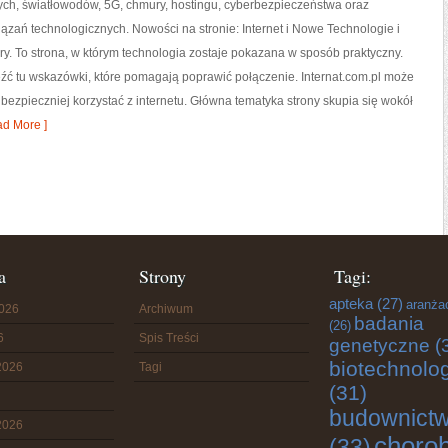
h, światłowodów, 5G, chmury, hostingu, cyberbezpieczeństwa oraz
ązań technologicznych. Nowości na stronie: Internet i Nowe Technologie i
ry. To strona, w którym technologia zostaje pokazana w sposób praktyczny.
leźć tu wskazówki, które pomagają poprawić połączenie. Internat.com.pl może
 bezpieczniej korzystać z internetu. Główna tematyka strony skupia się wokół
d More ]
a
Strony
Tagi:
apteka
(27)
aranża
2026
Archiwum
badania
(26)
6
Spis Treści
genetyczne
(
biotechnolo
2026
Tagi
(31)
budownict
2026
choro
(33)