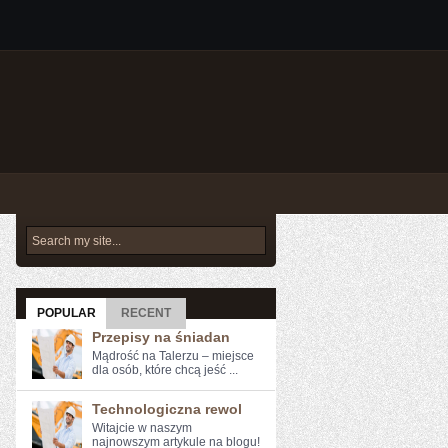
POPULAR
RECENT
Przepisy na śniadan
Mądrość na Talerzu – miejsce
dla osób, które chcą jeść ...
Technologiczna rewol
Witajcie ‌w naszym
najnowszym artykule na ⁢blogu!