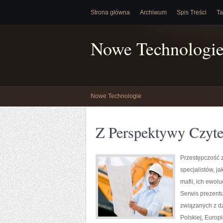
Strona główna
Archiwum
Spis Treści
Ta
Nowe Technologi
Nowe Technologie
Z Perspektywy Czyte
Przestępczość 
specjalistów, j
mafii, ich ewol
Serwis prezentu
związanych z d
Polskiej, Europi