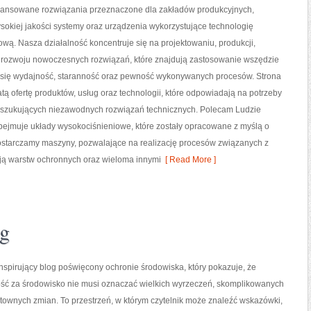
nsowane rozwiązania przeznaczone dla zakładów produkcyjnych,
sokiej jakości systemy oraz urządzenia wykorzystujące technologię
wą. Nasza działalność koncentruje się na projektowaniu, produkcji,
 rozwoju nowoczesnych rozwiązań, które znajdują zastosowanie wszędzie
zy się wydajność, staranność oraz pewność wykonywanych procesów. Strona
tą ofertę produktów, usług oraz technologii, które odpowiadają na potrzeby
oszukujących niezawodnych rozwiązań technicznych. Polecam Ludzie
obejmuje układy wysokociśnieniowe, które zostały opracowane z myślą o
starczamy maszyny, pozwalające na realizację procesów związanych z
ją warstw ochronnych oraz wieloma innymi
[ Read More ]
ng
nspirujący blog poświęcony ochronie środowiska, który pokazuje, że
ść za środowisko nie musi oznaczać wielkich wyrzeczeń, skomplikowanych
ztownych zmian. To przestrzeń, w którym czytelnik może znaleźć wskazówki,