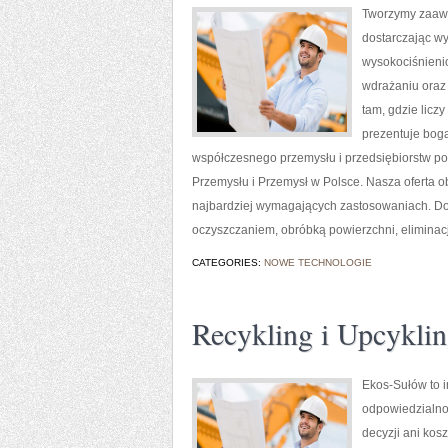
Tworzymy zaawa
dostarczając wy
wysokociśnienio
wdrażaniu oraz
tam, gdzie lic
prezentuje boga
współczesnego przemysłu i przedsiębiorstw p
Przemysłu i Przemysł w Polsce. Nasza oferta 
najbardziej wymagających zastosowaniach. Do
oczyszczaniem, obróbką powierzchni, eliminac
CATEGORIES:
NOWE TECHNOLOGIE
Recykling i Upcykli
Ekos-Sułów to i
odpowiedzialno
decyzji ani kos