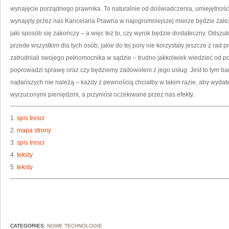
S
wynajęcie porządnego prawnika. To naturalnie od doświadczenia, umiejętności
wynajęty przez nas Kancelaria Prawna w najogromniejszej mierze będzie zależe
jaki sposób się zakończy – a więc też to, czy wyrok będzie dostateczny. Odszuk
przede wszystkim dla tych osób, jakie do tej pory nie korzystały jeszcze z rad
zatrudniali swojego pełnomocnika w sądzie – trudno jakkolwiek wiedzieć od poc
poprowadzi sprawę oraz czy będziemy zadowoleni z jego usług. Jest to tym bar
najtańszych nie należą – każdy z pewnością chciałby w takim razie, aby wydate
wyrzuconymi pieniędzmi, a przyniósł oczekiwane przez nas efekty.
1.
spis tresci
2.
mapa strony
3.
spis tresci
4.
teksty
5.
teksty
CATEGORIES:
NOWE TECHNOLOGIE