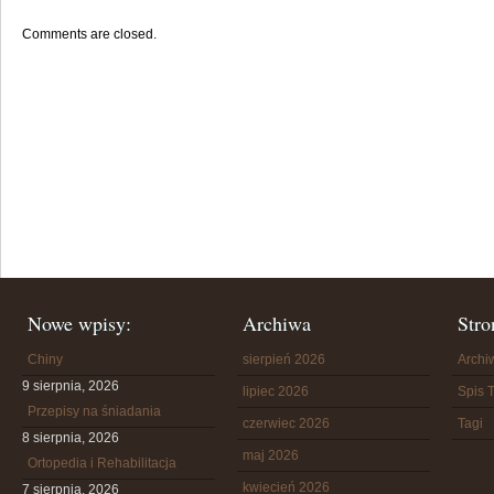
Comments are closed.
Nowe wpisy:
Archiwa
Stro
Chiny
sierpień 2026
Arch
9 sierpnia, 2026
lipiec 2026
Spis T
Przepisy na śniadania
czerwiec 2026
Tagi
8 sierpnia, 2026
maj 2026
Ortopedia i Rehabilitacja
kwiecień 2026
7 sierpnia, 2026