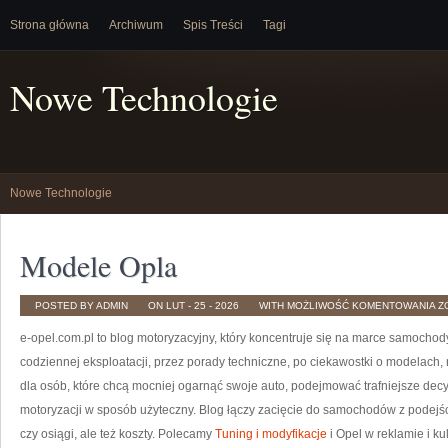
Strona główna
Archiwum
Spis Treści
Tagi
Nowe Technologie
Nowe Technologie
Modele Opla
M
POSTED BY ADMIN
ON LUT - 25 - 2026
WITH
MOŻLIWOŚĆ KOMENTOWANIA
Z
O
e-opel.com.pl to blog motoryzacyjny, który koncentruje się na marce samochody
codziennej eksploatacji, przez porady techniczne, po ciekawostki o modelach, 
dla osób, które chcą mocniej ogarnąć swoje auto, podejmować trafniejsze dec
motoryzacji w sposób użyteczny. Blog łączy zacięcie do samochodów z podejściem
czy osiągi, ale też koszty. Polecamy
Tuning i modyfikacje
i Opel w reklamie i ku