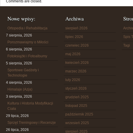
Comments are closed.
Nowe wpisy:
Archiwa
Stro
Ortopedia i Rehabilitacja
sierpień 2026
Arch
7 sierpnia, 2026
lipiec 2026
Spis T
Porozmawiajmy o Miłości
czerwiec 2026
Tagi
6 sierpnia, 2026
maj 2026
Fotoksiążki i Fotoalbumy
kwiecień 2026
5 sierpnia, 2026
Sportowe Gadżety i
marzec 2026
Technologie
luty 2026
4 sierpnia, 2026
styczeń 2026
Himalaje (Azja)
3 sierpnia, 2026
grudzień 2025
Kultura i Historia Modyfikacji
listopad 2025
Ciała
październik 2025
29 lipca, 2026
Sprzęt Treningowy i Recenzje
wrzesień 2025
26 lipca, 2026
sierpień 2025