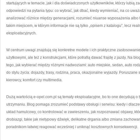
startujących w temacie, jak i dla doświadczonych użytkowników, którzy lubią za
odpowiedzi na pytania typu: co wybrać, jak dbać, kiedy wymieniać, na co uważ
analizować różnice między generacjami, rozumieć niuanse wyposażenia albo tr
takim miejscem, w którym informacje nie są tylko „opisem z katalogu”, lecz r
eksploatacyjnych.
W centrum uwagi znajdują się konkretne modele i ich praktyczne zastosowanie. 
użytkowymi, ale też z konstrukcjami, które potrafią dawać frajdę z jazdy. Na b
tego, jak wybierać między różnymi nadwoziami: auto miejskie, sedan, auto rod
do stylu życia: dojazdy, trasy, rodzina, praca, okazjonalne wyjazdy. Poruszane 
kierowcy, komfort czy multimedia.
Dużą wartością e-opel.com.pl są tematy eksploatacyjne, bo to one decydują 
utrzymaniu. Blog pomaga zrozumieć podstawy obsługi i serwisu: kiedy i dlaczeg
układ hamulcowy, co kontrolować w zawieszeniu, jak rozpoznawać objawy, któ
drobiazgi, takie jak nietypowy dźwięk, delikatne drgania albo zmiana zachowa
poradnikom łatwiej reagować wcześniej i uniknąć kosztownych konsekwencji.