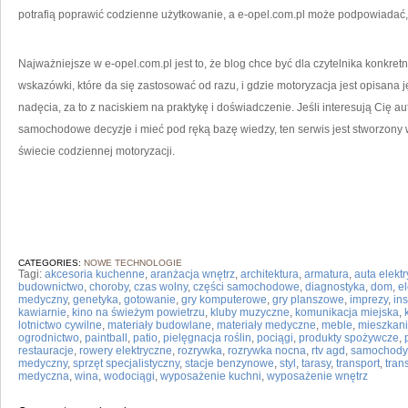
potrafią poprawić codzienne użytkowanie, a e-opel.com.pl może podpowiadać, 
Najważniejsze w e-opel.com.pl jest to, że blog chce być dla czytelnika konkret
wskazówki, które da się zastosować od razu, i gdzie motoryzacja jest opisana
nadęcia, za to z naciskiem na praktykę i doświadczenie. Jeśli interesują Cię a
samochodowe decyzje i mieć pod ręką bazę wiedzy, ten serwis jest stworzony
świecie codziennej motoryzacji.
CATEGORIES:
NOWE TECHNOLOGIE
Tagi:
akcesoria kuchenne
,
aranżacja wnętrz
,
architektura
,
armatura
,
auta elekt
budownictwo
,
choroby
,
czas wolny
,
części samochodowe
,
diagnostyka
,
dom
,
el
medyczny
,
genetyka
,
gotowanie
,
gry komputerowe
,
gry planszowe
,
imprezy
,
in
kawiarnie
,
kino na świeżym powietrzu
,
kluby muzyczne
,
komunikacja miejska
,
lotnictwo cywilne
,
materiały budowlane
,
materiały medyczne
,
meble
,
mieszkan
ogrodnictwo
,
paintball
,
patio
,
pielęgnacja roślin
,
pociągi
,
produkty spożywcze
,
restauracje
,
rowery elektryczne
,
rozrywka
,
rozrywka nocna
,
rtv agd
,
samochody
medyczny
,
sprzęt specjalistyczny
,
stacje benzynowe
,
styl
,
tarasy
,
transport
,
tran
medyczna
,
wina
,
wodociągi
,
wyposażenie kuchni
,
wyposażenie wnętrz