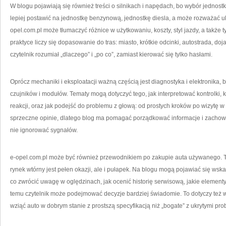
W blogu pojawiają się również treści o silnikach i napędach, bo wybór jednostk
lepiej postawić na jednostkę benzynową, jednostkę diesla, a może rozważać u
opel.com.pl może tłumaczyć różnice w użytkowaniu, koszty, styl jazdy, a także
praktyce liczy się dopasowanie do tras: miasto, krótkie odcinki, autostrada, doj
czytelnik rozumiał „dlaczego” i „po co”, zamiast kierować się tylko hasłami.
Oprócz mechaniki i eksploatacji ważną częścią jest diagnostyka i elektronika
czujników i modułów. Tematy mogą dotyczyć tego, jak interpretować kontrolki, k
reakcji, oraz jak podejść do problemu z głową: od prostych kroków po wizytę w s
sprzeczne opinie, dlatego blog ma pomagać porządkować informacje i zachowa
nie ignorować sygnałów.
e-opel.com.pl może być również przewodnikiem po zakupie auta używanego. To 
rynek wtórny jest pełen okazji, ale i pułapek. Na blogu mogą pojawiać się ws
co zwrócić uwagę w oględzinach, jak ocenić historię serwisową, jakie elementy
temu czytelnik może podejmować decyzje bardziej świadomie. To dotyczy też 
wziąć auto w dobrym stanie z prostszą specyfikacją niż „bogate” z ukrytymi pr