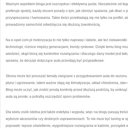
Ważnym aspektem bloga jest oszczędna i efektywna jazda. Niezależnie od tego
preferuje spokój, każdy doceni porady o tym, jak obniżyć spalanie, jak dbać o p
przyspieszania i hamowania. Takie treści przekładają się nie tylko na portfel, 
prowadzony samochód odwdzięcza się dłuższą żywotnością.
Na e-opel.com.pl motoryzacja to nie tylko naprawy i tabele, ale też ciekawostki
technologii, różnice między generacjami, trendy rynkowe. Dzięki temu blog może
wiedzieć, skąd biorą się konkretne rozwiązania i dlaczego dany model jest taki
sprawia, że decyzje dotyczące auta przestają być przypadkowe.
Strona może też poruszać tematy związane z przygotowaniem auta do sezonu. 
płyny i ogrzewanie, latem ważne stają się klimatyzacja, układ chłodzenia, st
Blog może uczyć, jak zrobić prostą kontrolę przed dłuższą podróżą, by uniknąć
auta są proste, a potrafią oszczędzić sporo problemów.
Dla wielu osób istotna jest także estetyka i wygoda, więc na blogu pasują treści
wyborze akcesoriów czy drobnych usprawnieniach. To nie musi być tuning w sp
poprawki: lepsze oświetlenie, wygodniejsze rozwiązania w kabinie, porządek 