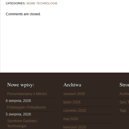
CATEGORIES:
NOWE TECHNOLOGIE
Comments are closed.
Nowe wpisy:
Archiwa
Stro
Porozmawiajmy o Miłości
sierpień 2026
Arch
6 sierpnia, 2026
lipiec 2026
Spis T
Fotoksiążki i Fotoalbumy
czerwiec 2026
Tagi
5 sierpnia, 2026
maj 2026
Sportowe Gadżety i
Technologie
kwiecień 2026