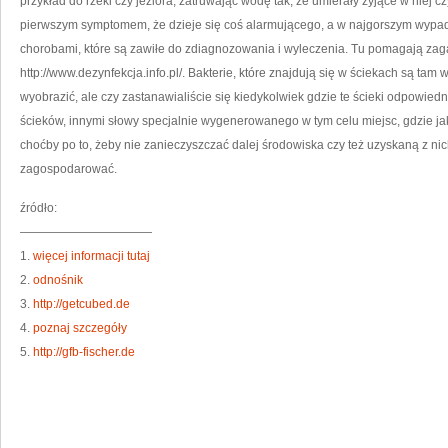
przykład do rzeki czy jeziora, zatruwając wodę tak, że umierały żyjące w niej cz
pierwszym symptomem, że dzieje się coś alarmującego, a w najgorszym wypadku
chorobami, które są zawiłe do zdiagnozowania i wyleczenia. Tu pomagają zag
http://www.dezynfekcja.info.pl/. Bakterie, które znajdują się w ściekach są tam 
wyobrazić, ale czy zastanawialiście się kiedykolwiek gdzie te ścieki odpowied
ścieków, innymi słowy specjalnie wygenerowanego w tym celu miejsc, gdzie 
choćby po to, żeby nie zanieczyszczać dalej środowiska czy też uzyskaną z n
zagospodarować.
źródło:
———————————
1.
więcej informacji tutaj
2.
odnośnik
3.
http://getcubed.de
4.
poznaj szczegóły
5.
http://gfb-fischer.de