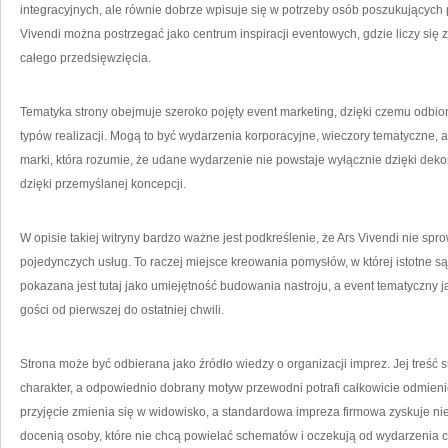
integracyjnych, ale równie dobrze wpisuje się w potrzeby osób poszukujących
Vivendi można postrzegać jako centrum inspiracji eventowych, gdzie liczy się z
całego przedsięwzięcia.
Tematyka strony obejmuje szeroko pojęty event marketing, dzięki czemu odbior
typów realizacji. Mogą to być wydarzenia korporacyjne, wieczory tematyczne, a
marki, która rozumie, że udane wydarzenie nie powstaje wyłącznie dzięki deko
dzięki przemyślanej koncepcji.
W opisie takiej witryny bardzo ważne jest podkreślenie, że Ars Vivendi nie sp
pojedynczych usług. To raczej miejsce kreowania pomysłów, w której istotne s
pokazana jest tutaj jako umiejętność budowania nastroju, a event tematyczny j
gości od pierwszej do ostatniej chwili.
Strona może być odbierana jako źródło wiedzy o organizacji imprez. Jej treść
charakter, a odpowiednio dobrany motyw przewodni potrafi całkowicie odmieni
przyjęcie zmienia się w widowisko, a standardowa impreza firmowa zyskuje ni
docenią osoby, które nie chcą powielać schematów i oczekują od wydarzenia c