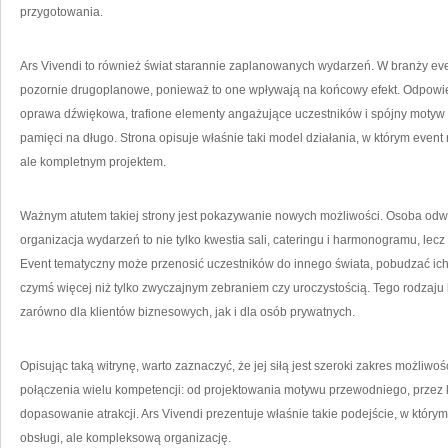
przygotowania.
Ars Vivendi to również świat starannie zaplanowanych wydarzeń. W branży e
pozornie drugoplanowe, ponieważ to one wpływają na końcowy efekt. Odpowie
oprawa dźwiękowa, trafione elementy angażujące uczestników i spójny motyw 
pamięci na długo. Strona opisuje właśnie taki model działania, w którym even
ale kompletnym projektem.
Ważnym atutem takiej strony jest pokazywanie nowych możliwości. Osoba odw
organizacja wydarzeń to nie tylko kwestia sali, cateringu i harmonogramu, lec
Event tematyczny może przenosić uczestników do innego świata, pobudzać ich c
czymś więcej niż tylko zwyczajnym zebraniem czy uroczystością. Tego rodzaju 
zarówno dla klientów biznesowych, jak i dla osób prywatnych.
Opisując taką witrynę, warto zaznaczyć, że jej siłą jest szeroki zakres możli
połączenia wielu kompetencji: od projektowania motywu przewodniego, prze
dopasowanie atrakcji. Ars Vivendi prezentuje właśnie takie podejście, w którym
obsługi, ale kompleksową organizację.