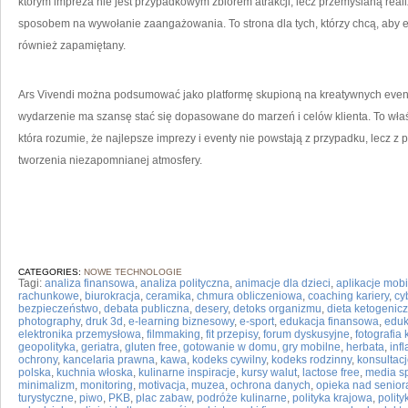
którym impreza nie jest przypadkowym zbiorem atrakcji, lecz przemyślaną reali
sposobem na wywołanie zaangażowania. To strona dla tych, którzy chcą, aby ev
również zapamiętany.
Ars Vivendi można podsumować jako platformę skupioną na kreatywnych eventac
wydarzenie ma szansę stać się dopasowane do marzeń i celów klienta. To właś
która rozumie, że najlepsze imprezy i eventy nie powstają z przypadku, lecz z
tworzenia niezapomnianej atmosfery.
CATEGORIES:
NOWE TECHNOLOGIE
Tagi:
analiza finansowa
,
analiza polityczna
,
animacje dla dzieci
,
aplikacje mob
rachunkowe
,
biurokracja
,
ceramika
,
chmura obliczeniowa
,
coaching kariery
,
cy
bezpieczeństwo
,
debata publiczna
,
desery
,
detoks organizmu
,
dieta ketogenic
photography
,
druk 3d
,
e-learning biznesowy
,
e-sport
,
edukacja finansowa
,
eduk
elektronika przemysłowa
,
filmmaking
,
fit przepisy
,
forum dyskusyjne
,
fotografia
geopolityka
,
geriatra
,
gluten free
,
gotowanie w domu
,
gry mobilne
,
herbata
,
infl
ochrony
,
kancelaria prawna
,
kawa
,
kodeks cywilny
,
kodeks rodzinny
,
konsultacj
polska
,
kuchnia włoska
,
kulinarne inspiracje
,
kursy walut
,
lactose free
,
media sp
minimalizm
,
monitoring
,
motivacja
,
muzea
,
ochrona danych
,
opieka nad senior
turystyczne
,
piwo
,
PKB
,
plac zabaw
,
podróże kulinarne
,
polityka krajowa
,
polit