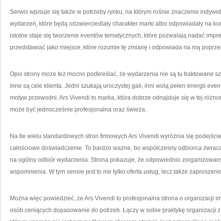
Serwis wpisuje się także w potrzeby rynku, na którym rośnie znaczenie indywid
wydarzeń, które będą odzwierciedlały charakter marki albo odpowiadały na kon
istotne staje się tworzenie eventów tematycznych, które pozwalają nadać impre
przedstawiać jako miejsce, które rozumie tę zmianę i odpowiada na nią poprze
Opis strony może też mocno podkreślać, że wydarzenia nie są tu traktowane s
inne są cele klienta. Jedni szukają uroczystej gali, inni wolą pełen energii eve
motyw przewodni. Ars Vivendi to marka, która dobrze odnajduje się w tej różno
może być jednocześnie profesjonalna oraz świeża.
Na tle wielu standardowych stron firmowych Ars Vivendi wyróżnia się podejści
całościowe doświadczenie. To bardzo ważne, bo współczesny odbiorca zwraca u
na ogólny odbiór wydarzenia. Strona pokazuje, że odpowiednio zorganizowan
wspomnienia. W tym sensie jest to nie tylko oferta usług, lecz także zaprosze
Można więc powiedzieć, że Ars Vivendi to profesjonalna strona o organizacji 
osób ceniących dopasowanie do potrzeb. Łączy w sobie praktykę organizacji 