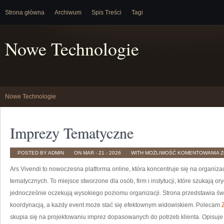
Strona główna
Archiwum
Spis Treści
Tagi
Nowe Technologie
Nowe Technologie
Imprezy Tematyczne
I
POSTED BY ADMIN
ON MAR - 21 - 2026
WITH
MOŻLIWOŚĆ KOMENTOWANIA
Z
T
Ars Vivendi to nowoczesna platforma online, która koncentruje się na organiz
tematycznych. To miejsce stworzone dla osób, firm i instytucji, które szukają 
jednocześnie oczekują wysokiego poziomu organizacji. Strona przedstawia świa
koordynacją, a każdy event może stać się efektownym widowiskiem. Polecam
skupia się na projektowaniu imprez dopasowanych do potrzeb klienta. Opisuje