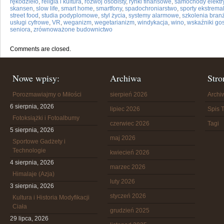
rękodzieło
,
religia i kultura
,
rozwój osobisty
,
rynki finansowe
,
samochody elektr
skansen
,
slow life
,
smart home
,
smartfony
,
spadochroniarstwo
,
sporty ekstrema
street food
,
studia podyplomowe
,
styl życia
,
systemy alarmowe
,
szkolenia bra
usługi cyfrowe
,
VR
,
weganizm
,
wegetarianizm
,
windykacja
,
wino
,
wskaźniki go
seniora
,
zrównoważone budownictwo
Comments are closed.
Nowe wpisy:
Archiwa
Stro
Porozmawiajmy o Miłości
sierpień 2026
Arch
6 sierpnia, 2026
lipiec 2026
Spis T
Fotoksiążki i Fotoalbumy
czerwiec 2026
Tagi
5 sierpnia, 2026
maj 2026
Sportowe Gadżety i
Technologie
kwiecień 2026
4 sierpnia, 2026
marzec 2026
Himalaje (Azja)
luty 2026
3 sierpnia, 2026
styczeń 2026
Kultura i Historia Modyfikacji
Ciała
grudzień 2025
29 lipca, 2026