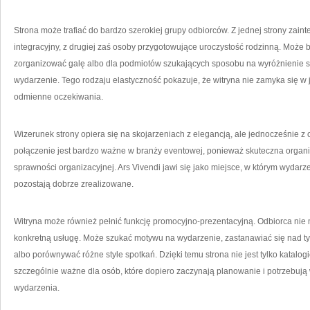
Strona może trafiać do bardzo szerokiej grupy odbiorców. Z jednej strony zaint
integracyjny, z drugiej zaś osoby przygotowujące uroczystość rodzinną. Może by
zorganizować galę albo dla podmiotów szukających sposobu na wyróżnienie 
wydarzenie. Tego rodzaju elastyczność pokazuje, że witryna nie zamyka się 
odmienne oczekiwania.
Wizerunek strony opiera się na skojarzeniach z elegancją, ale jednocześnie z
połączenie jest bardzo ważne w branży eventowej, ponieważ skuteczna organ
sprawności organizacyjnej. Ars Vivendi jawi się jako miejsce, w którym wydarze
pozostają dobrze zrealizowane.
Witryna może również pełnić funkcję promocyjno-prezentacyjną. Odbiorca nie 
konkretną usługę. Może szukać motywu na wydarzenie, zastanawiać się nad t
albo porównywać różne style spotkań. Dzięki temu strona nie jest tylko katalogie
szczególnie ważne dla osób, które dopiero zaczynają planowanie i potrzebują 
wydarzenia.