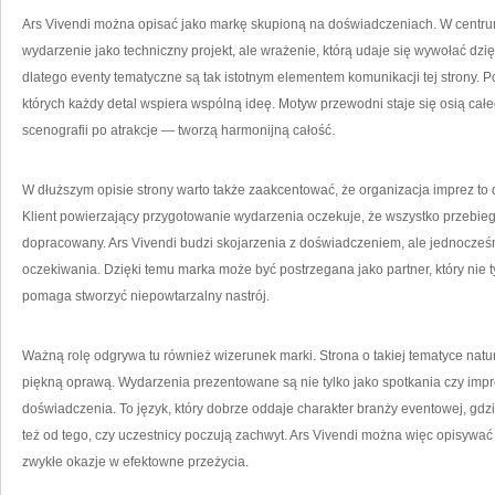
Ars Vivendi można opisać jako markę skupioną na doświadczeniach. W centrum
wydarzenie jako techniczny projekt, ale wrażenie, którą udaje się wywołać dzię
dlatego eventy tematyczne są tak istotnym elementem komunikacji tej strony. P
których każdy detal wspiera wspólną ideę. Motyw przewodni staje się osią ca
scenografii po atrakcje — tworzą harmonijną całość.
W dłuższym opisie strony warto także zaakcentować, że organizacja imprez to d
Klient powierzający przygotowanie wydarzenia oczekuje, że wszystko przebie
dopracowany. Ars Vivendi budzi skojarzenia z doświadczeniem, ale jednocześn
oczekiwania. Dzięki temu marka może być postrzegana jako partner, który nie t
pomaga stworzyć niepowtarzalny nastrój.
Ważną rolę odgrywa tu również wizerunek marki. Strona o takiej tematyce nat
piękną oprawą. Wydarzenia prezentowane są nie tylko jako spotkania czy impr
doświadczenia. To język, który dobrze oddaje charakter branży eventowej, gdzie
też od tego, czy uczestnicy poczują zachwyt. Ars Vivendi można więc opisywać 
zwykłe okazje w efektowne przeżycia.