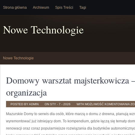
Strona główna
Archiwum
Spis Treści
Tagi
Nowe Technologie
Nowe Technologie
Domowy warsztat majsterkowicza – 
organizacja
DO
POSTED BY ADMIN
ON STY - 7 - 2026
WITH
MOŻLIWOŚĆ KOMENTOWANIA
ZO
WA
MA
Mazurskie Domy to serwis dla osób, które marzą o domu z drewna, planują wz
–
NA
I
wyremontować już istniejący dom. To kompendium, gdzie łączą się tematy dom
OR
renowacji oraz coraz popularniejsze rozwiązania dla budynków autonomicznych