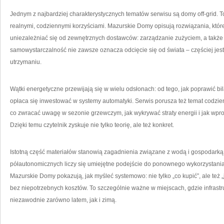
Jednym z najbardziej charakterystycznych tematów serwisu są domy off-grid. To
realnymi, codziennymi korzyściami. Mazurskie Domy opisują rozwiązania, któr
uniezależniać się od zewnętrznych dostawców: zarządzanie zużyciem, a także
samowystarczalność nie zawsze oznacza odcięcie się od świata – częściej jest 
utrzymaniu.
Wątki energetyczne przewijają się w wielu odsłonach: od tego, jak poprawić bi
opłaca się inwestować w systemy automatyki. Serwis porusza też temat codzienn
co zwracać uwagę w sezonie grzewczym, jak wykrywać straty energii i jak wpr
Dzięki temu czytelnik zyskuje nie tylko teorię, ale też konkret.
Istotną część materiałów stanowią zagadnienia związane z wodą i gospodar
półautonomicznych liczy się umiejętne podejście do ponownego wykorzystania
Mazurskie Domy pokazują, jak myśleć systemowo: nie tylko „co kupić”, ale też „ja
bez niepotrzebnych kosztów. To szczególnie ważne w miejscach, gdzie infrast
niezawodnie zarówno latem, jak i zimą.