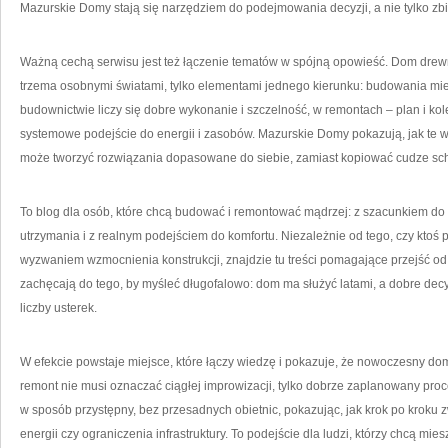
Mazurskie Domy stają się narzędziem do podejmowania decyzji, a nie tylko zbio
Ważną cechą serwisu jest też łączenie tematów w spójną opowieść. Dom drewn
trzema osobnymi światami, tylko elementami jednego kierunku: budowania mie
budownictwie liczy się dobre wykonanie i szczelność, w remontach – plan i ko
systemowe podejście do energii i zasobów. Mazurskie Domy pokazują, jak te wąt
może tworzyć rozwiązania dopasowane do siebie, zamiast kopiować cudze sc
To blog dla osób, które chcą budować i remontować mądrzej: z szacunkiem do 
utrzymania i z realnym podejściem do komfortu. Niezależnie od tego, czy ktoś p
wyzwaniem wzmocnienia konstrukcji, znajdzie tu treści pomagające przejść o
zachęcają do tego, by myśleć długofalowo: dom ma służyć latami, a dobre decyz
liczby usterek.
W efekcie powstaje miejsce, które łączy wiedzę i pokazuje, że nowoczesny d
remont nie musi oznaczać ciągłej improwizacji, tylko dobrze zaplanowany pro
w sposób przystępny, bez przesadnych obietnic, pokazując, jak krok po krok
energii czy ograniczenia infrastruktury. To podejście dla ludzi, którzy chcą mie