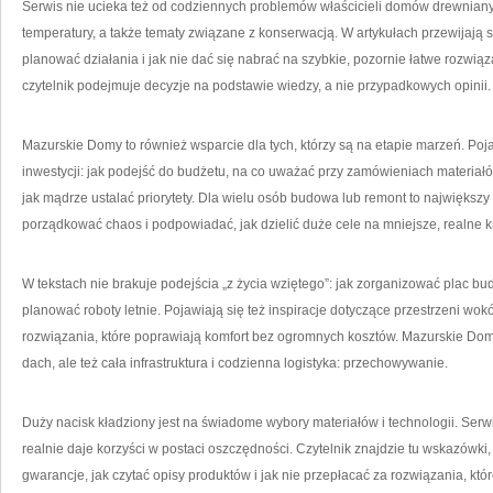
Serwis nie ucieka też od codziennych problemów właścicieli domów drewniany
temperatury, a także tematy związane z konserwacją. W artykułach przewijają s
planować działania i jak nie dać się nabrać na szybkie, pozornie łatwe rozwiąza
czytelnik podejmuje decyzje na podstawie wiedzy, a nie przypadkowych opinii.
Mazurskie Domy to również wsparcie dla tych, którzy są na etapie marzeń. Po
inwestycji: jak podejść do budżetu, na co uważać przy zamówieniach materiałó
jak mądrze ustalać priorytety. Dla wielu osób budowa lub remont to największy p
porządkować chaos i podpowiadać, jak dzielić duże cele na mniejsze, realne kr
W tekstach nie brakuje podejścia „z życia wziętego”: jak zorganizować plac bu
planować roboty letnie. Pojawiają się też inspiracje dotyczące przestrzeni wokó
rozwiązania, które poprawiają komfort bez ogromnych kosztów. Mazurskie Domy 
dach, ale też cała infrastruktura i codzienna logistyka: przechowywanie.
Duży nacisk kładziony jest na świadome wybory materiałów i technologii. Serw
realnie daje korzyści w postaci oszczędności. Czytelnik znajdzie tu wskazówki
gwarancje, jak czytać opisy produktów i jak nie przepłacać za rozwiązania, któ