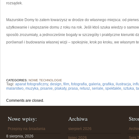
rozsądek.
Mazurskie Domy to zatem towarzysz w drodze do własnego miejsca: od pierwsze
użytkowanie i ulepszanie domu z roku na rok. Jeśli ktoś szuka wiedzy o samo
sposób zrozumiały, a jednocześnie bogaty w szczegóły i praktyczne kierunki dzi
porównań i budowania własnej wizji – spokojnie, krok po kroku, we własnym t
CATEGORIES:
NOWE TECHNOLOGIE
Tagi:
aparat fotograficzny
,
design
,
film
,
fotografia
,
galeria
,
grafika
,
ilustracja
,
inf
malarstwo
,
muzyka
,
pisanie
,
plakaty
,
prasa
,
retusz
,
seriale
,
spektakle
,
sztuka
,
t
Comments are closed.
Nowe wpisy:
Archiwa
Stro
Przepisy na śniadania
sierpień 2026
Arch
8 sierpnia, 2026
lipiec 2026
Spis T