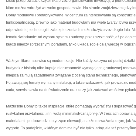
kroku przeprowadzić czytelnika przez organizowanie inwestycji, a jednocześnie
które można wdrożyć w swoim gospodarstwie. Na stronie znajdziesz między i
Domy modułowe i prefabrykowane. W centrum zainteresowania są konstrukcje z b
funkcjonalnością. Drewno jako materiał budowlany ma wiele twarzy: bywa przyt
odpowiedniej technologii i zabezpieczeniach może służyć przez długie lata. 
tematu świadomie: od wyboru systemu budowy, przez szczelność, aż po dopieszc
błądzi między sprzecznymi poradami, tylko układa sobie całą wiedzę w logiczn
Ważnym filarem serwisu są modernizacje. Nie każdy zaczyna od pustej działki i
budynek z historią albo kupuje nieruchomość wymagającą gruntownej renowa
miejsca zajmują zagadnienia związane z oceną stanu technicznego, planowan
Pojawiają się tematy wymiany instalacji, a także wskazówki, jak prowadzić m
cuda, serwis stawia na doświadczenie oraz uczy, jak zadawać właściwe pytan
Mazurskie Domy to także inspiracje, które pomagają wybrać styl i dopasować
rustykalnej przytulności, inni wolą minimalistyczną bryłę. W treściach pojawia
materiałami, podpowiedzi dotyczące elewacji, a także rozważania o tym, jak św
wygodę. To podejście, w którym dom ma być nie tylko ładny, ale też przemyślan