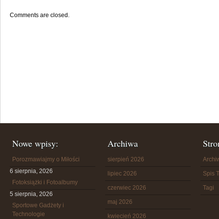
Comments are closed.
Nowe wpisy:
Archiwa
Stro
Porozmawiajmy o Miłości
sierpień 2026
Arch
6 sierpnia, 2026
lipiec 2026
Spis T
Fotoksiążki i Fotoalbumy
czerwiec 2026
Tagi
5 sierpnia, 2026
maj 2026
Sportowe Gadżety i
Technologie
kwiecień 2026