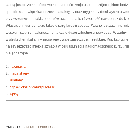
zaletą jest to, że na płótno wolno przenieść swoje ulubione zdjęcie, które będz
sposób, stanowiąc równocześnie atrakcyjny oraz oryginalny detal wystroju wn
przy wykonywaniu takich obrazów gwarantują ich żywotność nawet oraz do kilku
Właściciel musi jednakże także o parę kwestii zadbać. Ważne jest zatem to, gd
wysokim stopniu nasłonecznienia czy o dużej wilgotności powietrza. W żadnym
wydruki chemikaliami – mogą one trwale zniszczyć ich strukturę. Kup kapitalne
należy przetrzeć miękką szmatką w celu usunięcia nagromadzonego kurzu. Ni
pielęgnacyjne.
1.
nawigacja
2.
mapa strony
3.
felietony
4.
http://76rtpslot.com/spis-tresci
5.
wpisy
CATEGORIES:
NOWE TECHNOLOGIE