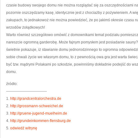
DO
czasie budowy swojego domu nie można rozglądać się za oszczędnościami na 
JE
pozornie oszczędzamy kasę, identycznie jest z chociażby z pożywieniem. A w
zakupach, to jednakowoż nie można powiedzieć, że po jakimś okresie czasu na
wrzodów żołądkowych!
Warto również szczegółowo omówić z domownikami temat podziału pomieszcze
nareszcie ogromną garderobę. Może fajnym pomysłem jest posiadanie sauny?
świetnie pokazuje, iż stawianie domu jednorodzinnego to ogromna odpowiedzia
sobie chwali życie we własnym domu, to z pewnością owa gra jest warta świec
być tzw. mądrymi Polakami po szkodzie, powinniśmy dokładnie podejść do ws
domu.
źródło:
———————————
1.
http://grandcentralorchestra.de
2.
http://grossmann-schweichel.de
3.
http://gruene-jugend-muelheim.de
4.
http://grundeinkommen-flensburg.de
5.
odwiedź witrynę