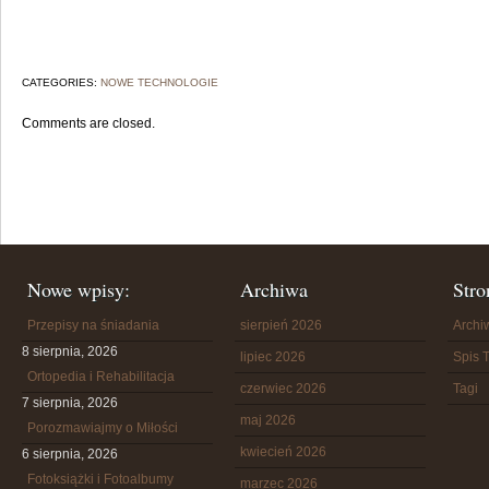
CATEGORIES:
NOWE TECHNOLOGIE
Comments are closed.
Nowe wpisy:
Archiwa
Stro
Przepisy na śniadania
sierpień 2026
Arch
8 sierpnia, 2026
lipiec 2026
Spis T
Ortopedia i Rehabilitacja
czerwiec 2026
Tagi
7 sierpnia, 2026
maj 2026
Porozmawiajmy o Miłości
kwiecień 2026
6 sierpnia, 2026
Fotoksiążki i Fotoalbumy
marzec 2026