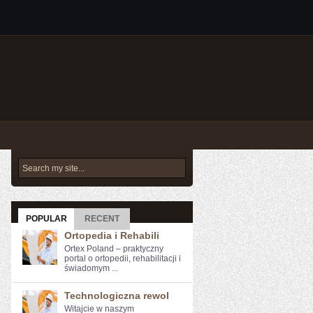
POPULAR
RECENT
Ortopedia i Rehabili
Ortex Poland – praktyczny
portal o ortopedii, rehabilitacji i
świadomym ...
Technologiczna rewol
Witajcie ‌w naszym