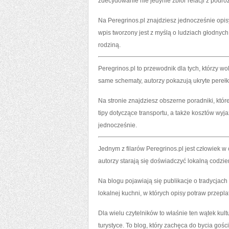
zdecydowanie nie jedynie zbiór relacji z podr
Na Peregrinos.pl znajdziesz jednocześnie opis
wpis tworzony jest z myślą o ludziach głodnyc
rodziną.
Peregrinos.pl to przewodnik dla tych, którzy w
same schematy, autorzy pokazują ukryte perełki
Na stronie znajdziesz obszerne poradniki, kt
tipy dotyczące transportu, a także kosztów wyja
jednocześnie.
Jednym z filarów Peregrinos.pl jest człowiek w
autorzy starają się doświadczyć lokalną codzi
Na blogu pojawiają się publikacje o tradycjach 
lokalnej kuchni, w których opisy potraw przepl
Dla wielu czytelników to właśnie ten wątek kult
turystyce. To blog, który zachęca do bycia go