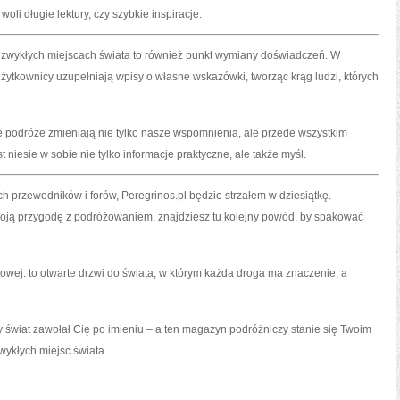
li długie lektury, czy szybkie inspiracje.
niezwykłych miejscach świata to również punkt wymiany doświadczeń. W
użytkownicy uzupełniają wpisy o własne wskazówki, tworząc krąg ludzi, których
e podróże zmieniają nie tylko nasze wspomnienia, ale przede wszystkim
 niesie w sobie nie tylko informacje praktyczne, ale także myśl.
ych przewodników i forów, Peregrinos.pl będzie strzałem w dziesiątkę.
woją przygodę z podróżowaniem, znajdziesz tu kolejny powód, by spakować
etowej: to otwarte drzwi do świata, w którym każda droga ma znaczenie, a
y świat zawołał Cię po imieniu – a ten magazyn podróżniczy stanie się Twoim
wykłych miejsc świata.