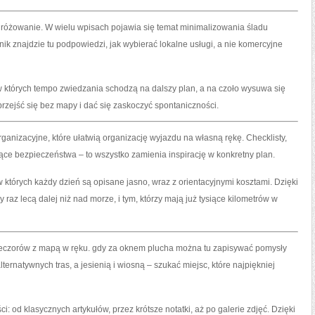
różowanie. W wielu wpisach pojawia się temat minimalizowania śladu
nik znajdzie tu podpowiedzi, jak wybierać lokalne usługi, a nie komercyjne
w których tempo zwiedzania schodzą na dalszy plan, a na czoło wysuwa się
 przejść się bez mapy i dać się zaskoczyć spontaniczności.
organizacyjne, które ułatwią organizację wyjazdu na własną rękę. Checklisty,
ce bezpieczeństwa – to wszystko zamienia inspirację w konkretny plan.
 których każdy dzień są opisane jasno, wraz z orientacyjnymi kosztami. Dzięki
raz lecą dalej niż nad morze, i tym, którzy mają już tysiące kilometrów w
 wieczorów z mapą w ręku. gdy za oknem plucha można tu zapisywać pomysły
rnatywnych tras, a jesienią i wiosną – szukać miejsc, które najpiękniej
i: od klasycznych artykułów, przez krótsze notatki, aż po galerie zdjęć. Dzięki