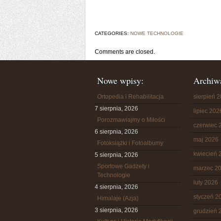
CATEGORIES:
NOWE TECHNOLOGIE
Comments are closed.
Nowe wpisy:
Archiw
Ortopedia i Rehabilitacja
sierpień 
7 sierpnia, 2026
lipiec 202
Porozmawiajmy o Miłości
czerwiec 
6 sierpnia, 2026
maj 2026
Fotoksiążki i Fotoalbumy
kwiecień 
5 sierpnia, 2026
Sportowe Gadżety i
marzec 2
Technologie
luty 2026
4 sierpnia, 2026
styczeń 2
Himalaje (Azja)
3 sierpnia, 2026
grudzień 