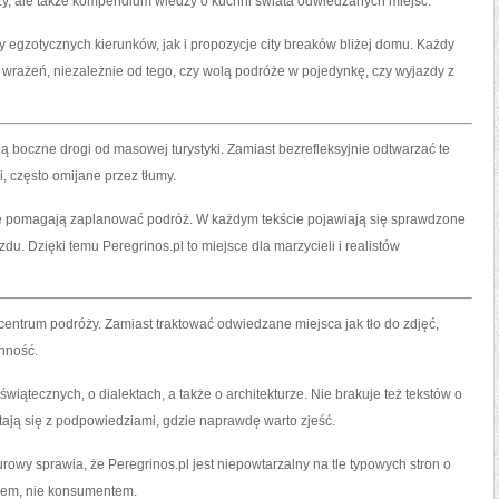
óży, ale także kompendium wiedzy o kuchni świata odwiedzanych miejsc.
y egzotycznych kierunków, jak i propozycje city breaków bliżej domu. Każdy
h wrażeń, niezależnie od tego, czy wolą podróże w pojedynkę, czy wyjazdy z
olą boczne drogi od masowej turystyki. Zamiast bezrefleksyjnie odtwarzać te
, często omijane przez tłumy.
óre pomagają zaplanować podróż. W każdym tekście pojawiają się sprawdzone
zdu. Dzięki temu Peregrinos.pl to miejsce dla marzycieli i realistów
 centrum podróży. Zamiast traktować odwiedzane miejsca jak tło do zdjęć,
enność.
świątecznych, o dialektach, a także o architekturze. Nie brakuje też tekstów o
atają się z podpowiedziami, gdzie naprawdę warto zjeść.
urowy sprawia, że Peregrinos.pl jest niepowtarzalny na tle typowych stron o
ściem, nie konsumentem.