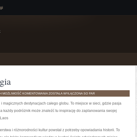
gi
e
gia
AZERBEJDŻAN
TH
MOŻLIWOŚĆ KOMENTOWANIA
ZOSTAŁA WYŁĄCZONA
SO FAR
I
NORWEGIA
h i magicznych destynacjach całego globu. To miejsce w sieci, gdzie pasja
 a każdy podróżnik może znaleźć tu inspirację do zaplanowania swojej
 Laos
erstwa i różnorodności kultur powstał z potrzeby opowiadania historii. To