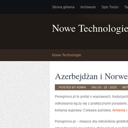
Strona główna
Archiwum
Spis Treści
Ta
Nowe Technologi
Nowe Technologie
Azerbejdżan i Norwe
POSTED BY ADMIN
ON LIS - 15 - 2025
WI
Peregrinos.pl to portal o wyprawach, tradycjac
odkrywania łączy się z praktycznymi poradami,
kolejnej wyprawy. Ciekawe państwa:
Armenia
i
Peregrinos.pl – miejsce dla miłośników globtrot