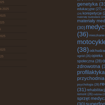
2025
genetyka
(3
edukacyjne
(27)
ik 2025
in
korepetycje
(
(24)
2025
materiały budowlane
(24
materiały me
2025
medyc
(30)
5
(36)
mieszkanie
2025
motocykl
(38)
2025
odchudza
opieka
ogród
(26)
025
o
społeczna
(28)
zdrowotna
(
profilaktyka
przychodnia
re
psychologia
(26)
(31)
rehabilitac
remont
(26)
rodzina
(2
sprzęt medyc
superfo
(30)