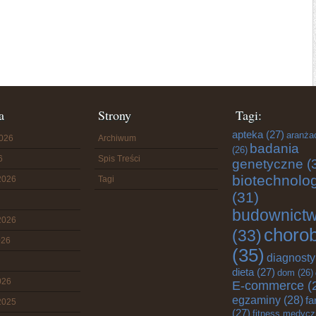
a
Strony
Tagi:
apteka
(27)
aranża
2026
Archiwum
badania
(26)
6
Spis Treści
genetyczne
(
biotechnolo
2026
Tagi
(31)
budownict
2026
choro
(33)
026
(35)
diagnost
dieta
(27)
dom
(26)
026
E-commerce
(
egzaminy
(28)
fa
2025
(27)
fitness medyc