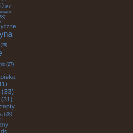
1)
gry
nowacje
28)
)
dyczne
yna
(26)
e
nie
(27)
pieka
31)
(33)
(31)
cepty
ja
(28)
4)
zny
ods