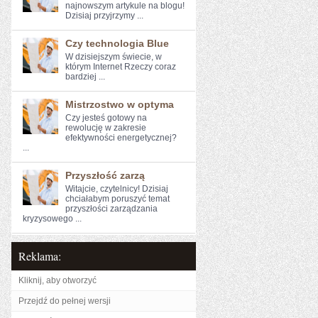
najnowszym artykule na ⁢blogu!
Dzisiaj przyjrzymy ...
Czy technologia Blue
W dzisiejszym świecie, w
którym Internet Rzeczy coraz
bardziej ...
Mistrzostwo w optyma
Czy jesteś gotowy na
rewolucję w ‍zakresie
efektywności energetycznej?
...
Przyszłość zarzą
Witajcie, ⁢czytelnicy!⁣ Dzisiaj
chciałabym poruszyć‌ temat
przyszłości ‌zarządzania
⁢kryzysowego ...
Reklama:
Kliknij, aby otworzyć
Przejdź do pełnej wersji