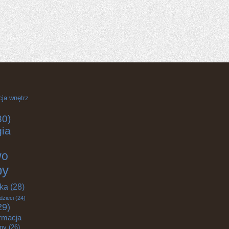
cja wnętrz
30)
gia
wo
by
yka
(28)
dzieci
(24)
29)
rmacja
zny
(26)