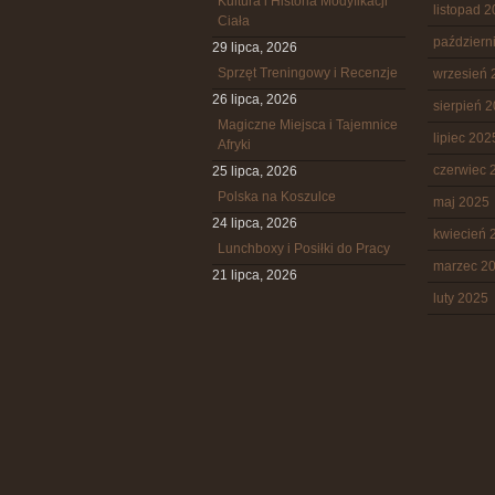
Kultura i Historia Modyfikacji
listopad 
Ciała
październ
29 lipca, 2026
Sprzęt Treningowy i Recenzje
wrzesień 
26 lipca, 2026
sierpień 
Magiczne Miejsca i Tajemnice
lipiec 202
Afryki
czerwiec 
25 lipca, 2026
Polska na Koszulce
maj 2025
24 lipca, 2026
kwiecień 
Lunchboxy i Posiłki do Pracy
marzec 2
21 lipca, 2026
luty 2025