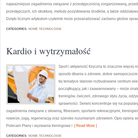
najważniejsze zagadnienia związane z przestępczością zorganizowaną, przed
przestępczych, ich strukturę, metody pozyskiwania środków, a także oddziaływa
Dzięki licznym artykułom czytelnik może przeanalizować zarówno głośne sprawy
CATEGORIES:
NOWE TECHNOLOGIE
Kardio i wytrzymałość
Sport i aktywność fizyczna to znacznie więcej niż
sposób dbania o zdrowie, dobre samopoczucie
tej tematyce stanowi rozbudowane centrum wie
początkujący, jak i zaawansowany – może znal
treningów, ćwiczeń, zdrowego stylu życia, odż
sprawności. Serwis koncentruje się na popular
zagadnienia związane z siłownią, fitnessem, sportami rekreacyjnymi, treningi
rowerze, jogą, regeneracją oraz szeroko rozumianym zdrowiem. Opis opiera si
Polecam Plany i wyzwania treningowe i
[ Read More ]
CATEGORIES:
NOWE TECHNOLOGIE