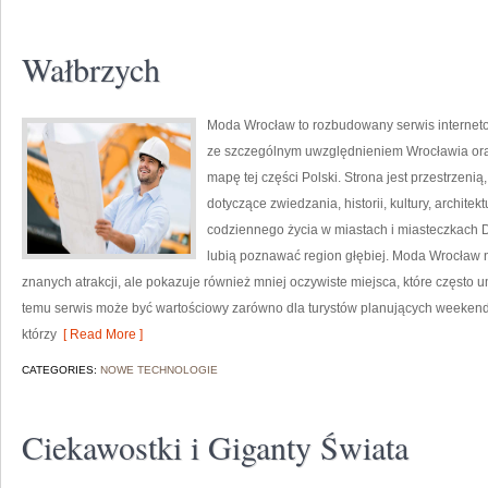
Wałbrzych
Moda Wrocław to rozbudowany serwis internet
ze szczególnym uwzględnieniem Wrocławia oraz
mapę tej części Polski. Strona jest przestrzeni
dotyczące zwiedzania, historii, kultury, architek
codziennego życia w miastach i miasteczkach D
lubią poznawać region głębiej. Moda Wrocław n
znanych atrakcji, ale pokazuje również mniej oczywiste miejsca, które często
temu serwis może być wartościowy zarówno dla turystów planujących weekend
którzy
[ Read More ]
CATEGORIES:
NOWE TECHNOLOGIE
Ciekawostki i Giganty Świata