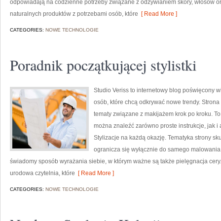
odpowiadają na codzienne potrzeby związane z odżywianiem skóry, włosów ora
naturalnych produktów z potrzebami osób, które
[ Read More ]
CATEGORIES:
NOWE TECHNOLOGIE
Poradnik początkującej stylistki
Studio Veriss to internetowy blog poświęcony
osób, które chcą odkrywać nowe trendy. Strona
tematy związane z makijażem krok po kroku. T
można znaleźć zarówno proste instrukcje, jak i
Stylizacje na każdą okazję. Tematyka strony sk
ogranicza się wyłącznie do samego malowania t
świadomy sposób wyrażania siebie, w którym ważne są także pielęgnacja cery.
urodowa czytelnia, które
[ Read More ]
CATEGORIES:
NOWE TECHNOLOGIE