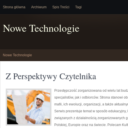
Strona główna
Archiwum
Spis Treści
Tagi
Nowe Technologie
Nowe Technologie
Z Perspektywy Czytelnika
Przestępczość zorganizowana od wielu lat bu
specjalistów, jak i odbiorców. Strona stanowi
mafii, ich ewolucji, organizacji, a także akt
Serwis prezentuje temat w sposób edukacyjny, 
związanych z działalnością zorganizowanych g
Polskiej, Europie oraz na świecie. Polecam Kultu