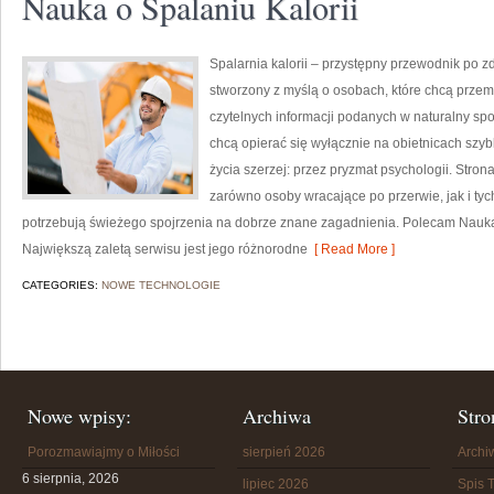
Nauka o Spalaniu Kalorii
Spalarnia kalorii – przystępny przewodnik po zd
stworzony z myślą o osobach, które chcą przemy
czytelnych informacji podanych w naturalny spos
chcą opierać się wyłącznie na obietnicach szybk
życia szerzej: przez pryzmat psychologii. Stro
zarówno osoby wracające po przerwie, jak i tyc
potrzebują świeżego spojrzenia na dobrze znane zagadnienia. Polecam Nauka o
Największą zaletą serwisu jest jego różnorodne
[ Read More ]
CATEGORIES:
NOWE TECHNOLOGIE
Nowe wpisy:
Archiwa
Stro
Porozmawiajmy o Miłości
sierpień 2026
Arch
6 sierpnia, 2026
lipiec 2026
Spis T