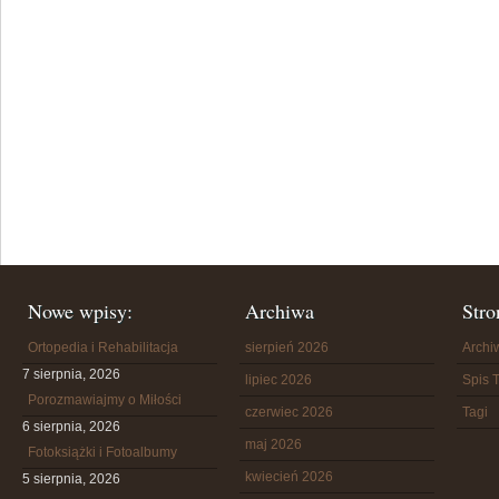
Nowe wpisy:
Archiwa
Stro
Ortopedia i Rehabilitacja
sierpień 2026
Arch
7 sierpnia, 2026
lipiec 2026
Spis T
Porozmawiajmy o Miłości
czerwiec 2026
Tagi
6 sierpnia, 2026
maj 2026
Fotoksiążki i Fotoalbumy
kwiecień 2026
5 sierpnia, 2026