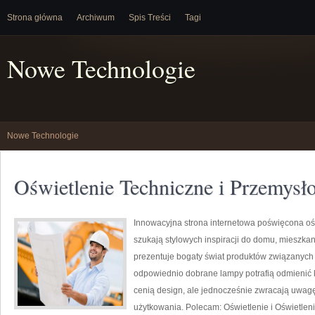
Strona główna
Archiwum
Spis Treści
Tagi
Nowe Technologie
Nowe Technologie
Oświetlenie Techniczne i Przemysł
Innowacyjna strona internetowa poświęcona ośw
szukają stylowych inspiracji do domu, mieszkan
prezentuje bogaty świat produktów związanych 
odpowiednio dobrane lampy potrafią odmienić ka
cenią design, ale jednocześnie zwracają uwagę
użytkowania. Polecam: Oświetlenie i Oświetlen