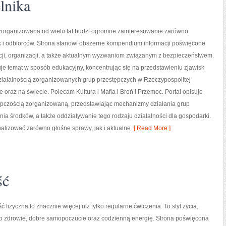
lnika
zorganizowana od wielu lat budzi ogromne zainteresowanie zarówno
ak i odbiorców. Strona stanowi obszerne kompendium informacji poświęcone
ucji, organizacji, a także aktualnym wyzwaniom związanym z bezpieczeństwem.
je temat w sposób edukacyjny, koncentrując się na przedstawieniu zjawisk
ziałalnością zorganizowanych grup przestępczych w Rzeczypospolitej
e oraz na świecie. Polecam Kultura i Mafia i Broń i Przemoc. Portal opisuje
ępczością zorganizowaną, przedstawiając mechanizmy działania grup
nia środków, a także oddziaływanie tego rodzaju działalności dla gospodarki.
nalizować zarówno głośne sprawy, jak i aktualne
[ Read More ]
ść
ć fizyczna to znacznie więcej niż tylko regularne ćwiczenia. To styl życia,
o zdrowie, dobre samopoczucie oraz codzienną energię. Strona poświęcona