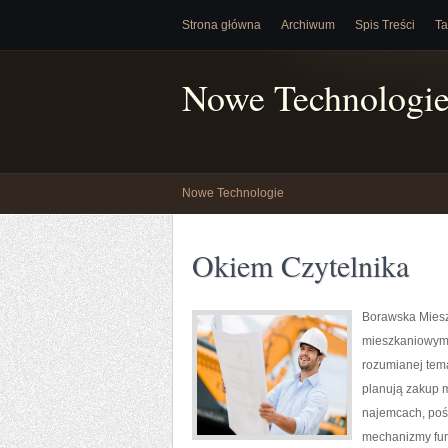
Strona główna
Archiwum
Spis Treści
Ta
Nowe Technologi
Nowe Technologie
Okiem Czytelnika
Borawska Miesz
mieszkaniowym 
rozumianej tema
planują zakup m
najemcach, pośr
mechanizmy fun