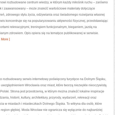
tanowi rozbudowane centrum wiedzy, w którym każdy miłośnik ruchu – zarówno
jak i zaawansowany – może znaleźć wartościowe materiały dotyczące
zeń, zdrowego stylu życia, odżywiania oraz świadomego rozwijania własnej
wis koncentruje się na popularyzowaniu aktywności fizycznej, przedstawiając
portami rekreacyjnymi, treningiem funkcjonalnym, bieganiem, jazdą na
ianym zdrowiem. Opis opiera się na tematyce publikowanej w serwisie.
 More ]
o rozbudowany serwis internetowy poświęcony turystyce na Dolnym Śląsku,
 uwzględnieniem Wrocławia oraz miast, które tworzą niezwykle nieoczywistą
 Polski. Strona jest przestrzenią, w którym można znaleźć lokalne inspiracje
ania, historii, kultury, architektury, przyrody, wydarzeń, rekreacji oraz
ia w miastach i miasteczkach Dolnego Śląska. To witryna dla osób, które
region głębiej. Moda Wrocław nie ogranicza się wyłącznie do najbardziej