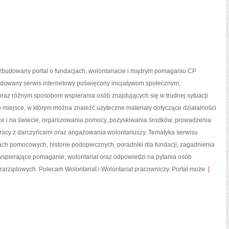
ozbudowany portal o fundacjach, wolontariacie i mądrym pomaganiu CP
budowany serwis internetowy poświęcony inicjatywom społecznym,
oraz różnym sposobom wspierania osób znajdujących się w trudnej sytuacji
to miejsce, w którym można znaleźć użyteczne materiały dotyczące działalności
sce i na świecie, organizowania pomocy, pozyskiwania środków, prowadzenia
pracy z darczyńcami oraz angażowania wolontariuszy. Tematyka serwisu
ach pomocowych, historie podopiecznych, poradniki dla fundacji, zagadnienia
spierające pomaganie, wolontariat oraz odpowiedzi na pytania osób
zarządowych. Polecam Wolontariat i Wolontariat pracowniczy. Portal może
[