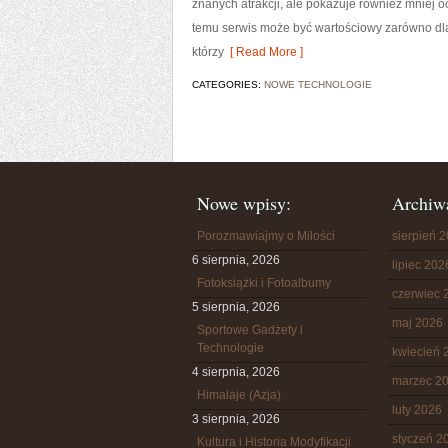
znanych atrakcji, ale pokazuje również mniej 
temu serwis może być wartościowy zarówno dla
którzy
[ Read More ]
CATEGORIES:
NOWE TECHNOLOGIE
Nowe wpisy:
Archiw
Porozmawiajmy o Miłości
sierpień 
6 sierpnia, 2026
lipiec 202
Fotoksiążki i Fotoalbumy
czerwiec 
5 sierpnia, 2026
maj 2026
Sportowe Gadżety i
Technologie
kwiecień 
4 sierpnia, 2026
marzec 2
Himalaje (Azja)
luty 2026
3 sierpnia, 2026
styczeń 2
Kultura i Historia Modyfikacji