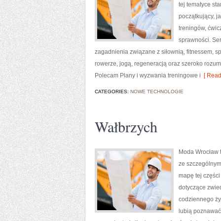
tej tematyce s
początkujący, 
treningów, ćwic
sprawności. Ser
zagadnienia związane z siłownią, fitnessem, s
rowerze, jogą, regeneracją oraz szeroko rozum
Polecam Plany i wyzwania treningowe i
[ Read
CATEGORIES:
NOWE TECHNOLOGIE
Wałbrzych
Moda Wrocław t
ze szczególnym
mapę tej części
dotyczące zwiedz
codziennego życ
lubią poznawać 