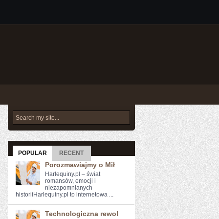
POPULAR
RECENT
Porozmawiajmy o Mił
Harlequiny.pl – świat
romansów, emocji i
niezapomnianych
historiiHarlequiny.pl to internetowa ...
Technologiczna rewol