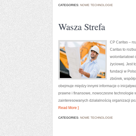
CATEGORIES:
NOWE TECHNOLOGIE
Wasza Strefa
CP Caritas – r
Caritas to roz
wolontariatowi 
życiowej. Jest 
fundacji w Pol
zbiórek, współ
obejmuje między innymi informacje o inicjatyw
prawne i finansowe, nowoczesne technologie w
zainteresowanych działalnością organizacji po
Read More ]
CATEGORIES:
NOWE TECHNOLOGIE