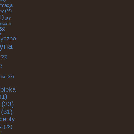
rmacja
zny
(26)
1)
gry
nowacje
28)
)
dyczne
yna
(26)
e
nie
(27)
pieka
31)
(33)
(31)
cepty
ja
(28)
4)