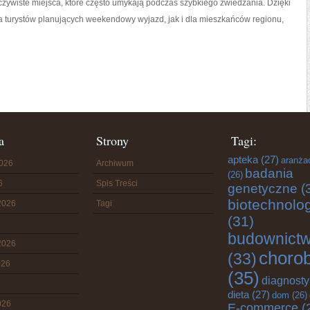
oczywiste miejsca, które często umykają podczas szybkiego zwiedzania. Dzięki
 turystów planujących weekendowy wyjazd, jak i dla mieszkańców regionu,
a
Strony
Tagi:
apteka
(27)
aranża
2026
Archiwum
badania
(26)
6
Spis Treści
genetyczne
(
biotechnolo
2026
Tagi
(31)
budownict
2026
choro
(33)
026
(35)
diagnost
dieta
(27)
dom
(26)
026
E-commerce
(