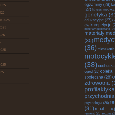
egzaminy
(28)
fa
2025
(27)
fitness medyc
2025
genetyka
(3
edukacyjne
(27)
ik 2025
in
korepetycje
(
(24)
2025
materiały budowlane
(24
materiały me
2025
medyc
(30)
5
(36)
mieszkanie
2025
motocykl
(38)
2025
odchudza
opieka
ogród
(26)
025
o
społeczna
(28)
zdrowotna
(
profilaktyka
przychodnia
re
psychologia
(26)
(31)
rehabilitac
remont
(26)
rodzina
(2