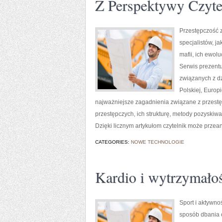
Z Perspektywy Czyte
Przestępczość 
specjalistów, j
mafii, ich ewol
Serwis prezentu
związanych z d
Polskiej, Europi
najważniejsze zagadnienia związane z przest
przestępczych, ich strukturę, metody pozyskiwa
Dzięki licznym artykułom czytelnik może przea
CATEGORIES:
NOWE TECHNOLOGIE
Kardio i wytrzymało
Sport i aktywnoś
sposób dbania 