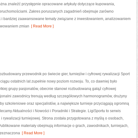
żna znaleźć przystępnie opracowane artykuły dotyczące kupowania,
ieruchomościami. Zakres poruszanych zagadnień obejmuje zarówno
ak i bardziej zaawansowane tematy związane z inwestowaniem, analizowaniem
erwowaniem zmian
[ Read More ]
 rozbudowany przewodnik po świecie gier, turniejów i cyfrowej rywalizacji Sport
 ciągu ostatnich lat zupełnie nowy poziom rozwoju. To, co dawniej było
lkiej grupy pasjonatów, obecnie stanowi rozbudowaną gałąź cyfrowej
esjonalni zawodnicy trenują według szczegółowych harmonogramów, drużyny
aby szkoleniowe oraz specjalistów, a największe turnieje przyciągają ogromną
ecamy Aktualności i Nowości i Poradniki i Strategie. LigiSportu to serwis
i rywalizacji turniejowej. Strona została przygotowana z myślą o osobach,
. Publikowane materiały obejmują informacje o grach, zawodnikach, turniejach,
przeznaczona
[ Read More ]