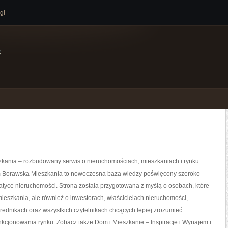
gi
e
kania – rozbudowany serwis o nieruchomościach, mieszkaniach i rynku
Borawska Mieszkania to nowoczesna baza wiedzy poświęcony szeroko
tyce nieruchomości. Strona została przygotowana z myślą o osobach, które
ieszkania, ale również o inwestorach, właścicielach nieruchomości,
ednikach oraz wszystkich czytelnikach chcących lepiej zrozumieć
kcjonowania rynku. Zobacz także Dom i Mieszkanie – Inspiracje i Wynajem i