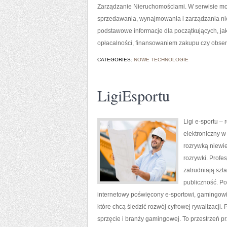
Zarządzanie Nieruchomościami. W serwisie mo
sprzedawania, wynajmowania i zarządzania n
podstawowe informacje dla początkujących, j
opłacalności, finansowaniem zakupu czy obs
CATEGORIES:
NOWE TECHNOLOGIE
LigiEsportu
Ligi e-sportu –
elektroniczny w
rozrywką niewie
rozrywki. Prof
zatrudniają szt
publiczność. Pol
internetowy poświęcony e-sportowi, gamingowi 
które chcą śledzić rozwój cyfrowej rywalizacji
sprzęcie i branży gamingowej. To przestrzeń 