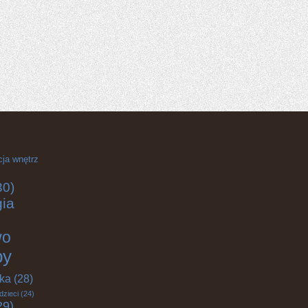
cja wnętrz
30)
gia
wo
by
yka
(28)
dzieci
(24)
29)