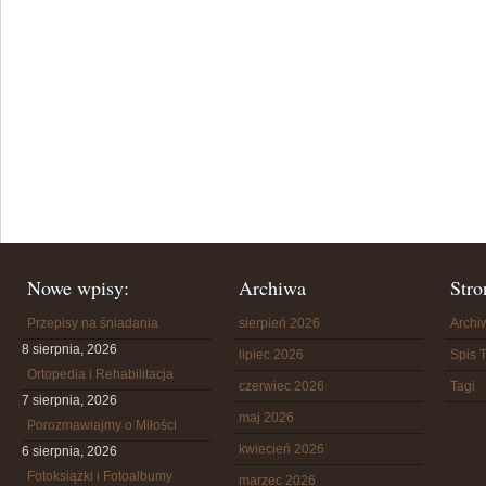
Nowe wpisy:
Archiwa
Stro
Przepisy na śniadania
sierpień 2026
Arch
8 sierpnia, 2026
lipiec 2026
Spis T
Ortopedia i Rehabilitacja
czerwiec 2026
Tagi
7 sierpnia, 2026
maj 2026
Porozmawiajmy o Miłości
kwiecień 2026
6 sierpnia, 2026
Fotoksiążki i Fotoalbumy
marzec 2026