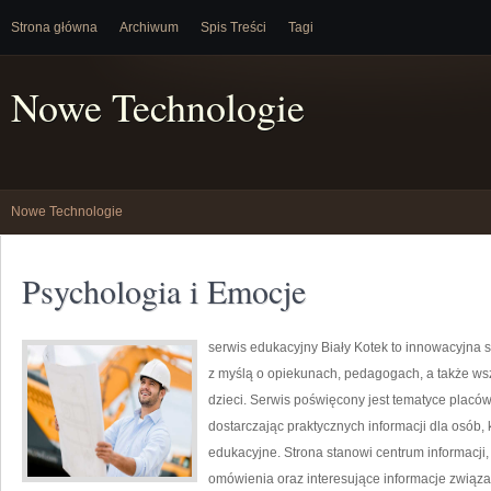
Strona główna
Archiwum
Spis Treści
Tagi
Nowe Technologie
Nowe Technologie
Psychologia i Emocje
serwis edukacyjny Biały Kotek to innowacyjna s
z myślą o opiekunach, pedagogach, a także ws
dzieci. Serwis poświęcony jest tematyce placów
dostarczając praktycznych informacji dla osób
edukacyjne. Strona stanowi centrum informacji
omówienia oraz interesujące informacje zwią