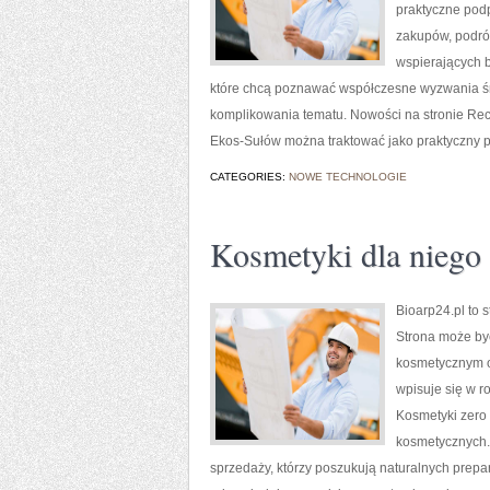
praktyczne pod
zakupów, podróż
wspierających b
które chcą poznawać współczesne wyzwania śr
komplikowania tematu. Nowości na stronie Recyk
Ekos-Sułów można traktować jako praktyczny p
CATEGORIES:
NOWE TECHNOLOGIE
Kosmetyki dla niego
Bioarp24.pl to 
Strona może być
kosmetycznym o 
wpisuje się w 
Kosmetyki zero 
kosmetycznych.
sprzedaży, którzy poszukują naturalnych prepar