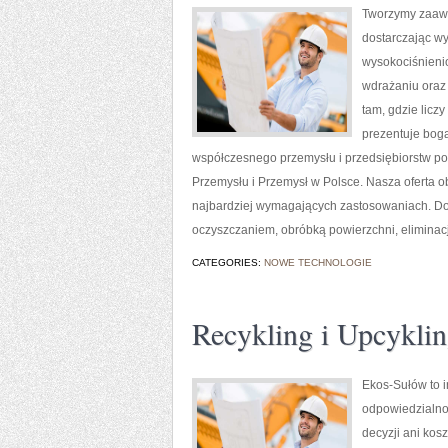
Tworzymy zaawa
dostarczając wy
wysokociśnienio
wdrażaniu oraz
tam, gdzie lic
prezentuje boga
współczesnego przemysłu i przedsiębiorstw p
Przemysłu i Przemysł w Polsce. Nasza oferta 
najbardziej wymagających zastosowaniach. Do
oczyszczaniem, obróbką powierzchni, eliminac
CATEGORIES:
NOWE TECHNOLOGIE
Recykling i Upcykli
Ekos-Sułów to i
odpowiedzialno
decyzji ani kos