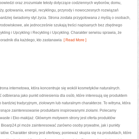
powiedzi oraz zrozumiałe teksty dotyczące codziennych wyborów, domu,
y, gotowania, energii, recyklingu, przyrody i nowoczesnych rozwiązań
ardziej świadomy styl życia. Strona została przygotowana z myślą o osobach,
odowiskowe, ale jednocześnie szukają treści napisanych bez zbędnego
ling i Upcykling i Recykling i Upcykling. Charakter serwisu sprawia, że
oradnik dla każdego, kto zastanawia
[ Read More ]
strona internetowa, która koncentruje się wokół kosmetyków naturalnych.
 odbierana jako punkt odniesienia dla osób, które interesują się produktem
bardziej tradycyjnym, ziołowym lub naturalnym charakterze. To witryna, która
rosnące zainteresowanie produktami inspirowanymi ziołami. Polecamy
waste i Eko-makijaż. Głównym motywem strony jest oferta produktów
 Bioarp24.pl może zainteresować zarówno osoby prywatne, jak i punkty
atów. Charakter strony jest ofertowy, ponieważ skupia się na produktach, które