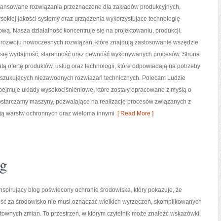
nsowane rozwiązania przeznaczone dla zakładów produkcyjnych,
sokiej jakości systemy oraz urządzenia wykorzystujące technologię
wą. Nasza działalność koncentruje się na projektowaniu, produkcji,
 rozwoju nowoczesnych rozwiązań, które znajdują zastosowanie wszędzie
zy się wydajność, staranność oraz pewność wykonywanych procesów. Strona
tą ofertę produktów, usług oraz technologii, które odpowiadają na potrzeby
oszukujących niezawodnych rozwiązań technicznych. Polecam Ludzie
obejmuje układy wysokociśnieniowe, które zostały opracowane z myślą o
starczamy maszyny, pozwalające na realizację procesów związanych z
ją warstw ochronnych oraz wieloma innymi
[ Read More ]
ng
nspirujący blog poświęcony ochronie środowiska, który pokazuje, że
ść za środowisko nie musi oznaczać wielkich wyrzeczeń, skomplikowanych
ztownych zmian. To przestrzeń, w którym czytelnik może znaleźć wskazówki,