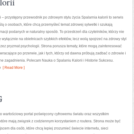
orii
ii – przystępny przewodnik po zdrowym stylu życia Spalarnia kalorii to serwis
lą o osobach, które chcą przemyśleć temat zdrowej sylwetki i szukają
rmacji podanych w naturalny sposób. To przestrzeń dla czytelników, którzy nie
ę wyłącznie na obietnicach szybkich efektów, lecz wolą spojrzeć na zdrowy styl
przez pryzmat psychologii. Strona porusza tematy, które mogą zainteresować
racające po przerwie, jak i tych, którzy od dawna próbują zadbać o zdrowie i
e zagadnienia. Polecam Nauka o Spalaniu Kalorii i Historie Sukcesu.
e
[ Read More ]
G
 to wartościowy portal poświęcony cyfrowemu światu oraz wszystkim
które mają związek z codziennym korzystaniem z routera. Strona może być
scem dla osób, które chcą lepiej zrozumieć świecie internetu, sieci