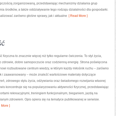
ępczością zorganizowaną, przedstawiając mechanizmy działania grup
nia środków, a także oddziaływanie tego rodzaju działalności dla gospodarki.
nalizować zarówno głośne sprawy, jak i aktualne
[ Read More ]
ść
ć fizyczna to znacznie więcej niż tylko regularne ćwiczenia. To styl życia,
o zdrowie, dobre samopoczucie oraz codzienną energię. Strona poświęcona
tanowi rozbudowane centrum wiedzy, w którym każdy miłośnik ruchu – zarówno
jak i zaawansowany – może znaleźć wartościowe materiały dotyczące
zeń, zdrowego stylu życia, odżywiania oraz świadomego rozwijania własnej
wis koncentruje się na popularyzowaniu aktywności fizycznej, przedstawiając
portami rekreacyjnymi, treningiem funkcjonalnym, bieganiem, jazdą na
ianym zdrowiem. Opis opiera się na tematyce publikowanej w serwisie.
 More ]