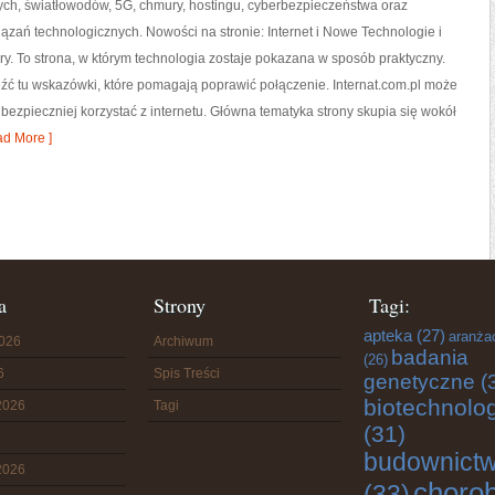
h, światłowodów, 5G, chmury, hostingu, cyberbezpieczeństwa oraz
ązań technologicznych. Nowości na stronie: Internet i Nowe Technologie i
ry. To strona, w którym technologia zostaje pokazana w sposób praktyczny.
leźć tu wskazówki, które pomagają poprawić połączenie. Internat.com.pl może
 bezpieczniej korzystać z internetu. Główna tematyka strony skupia się wokół
d More ]
a
Strony
Tagi:
apteka
(27)
aranża
2026
Archiwum
badania
(26)
6
Spis Treści
genetyczne
(
biotechnolo
2026
Tagi
(31)
budownict
2026
choro
(33)