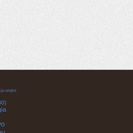
cja wnętrz
30)
gia
wo
by