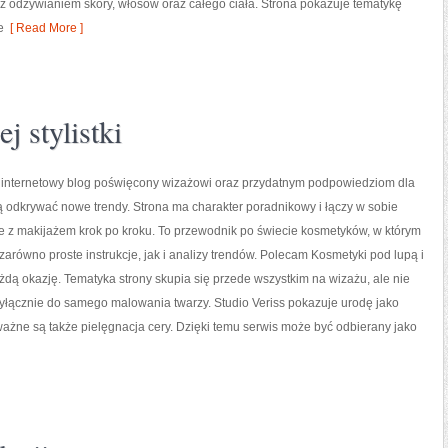
 odżywianiem skóry, włosów oraz całego ciała. Strona pokazuje tematykę
e
[ Read More ]
j stylistki
to internetowy blog poświęcony wizażowi oraz przydatnym podpowiedziom dla
ą odkrywać nowe trendy. Strona ma charakter poradnikowy i łączy w sobie
e z makijażem krok po kroku. To przewodnik po świecie kosmetyków, w którym
arówno proste instrukcje, jak i analizy trendów. Polecam Kosmetyki pod lupą i
ażdą okazję. Tematyka strony skupia się przede wszystkim na wizażu, ale nie
yłącznie do samego malowania twarzy. Studio Veriss pokazuje urodę jako
ażne są także pielęgnacja cery. Dzięki temu serwis może być odbierany jako