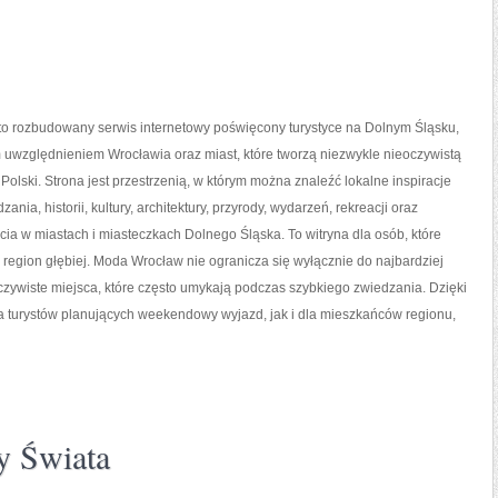
o rozbudowany serwis internetowy poświęcony turystyce na Dolnym Śląsku,
 uwzględnieniem Wrocławia oraz miast, które tworzą niezwykle nieoczywistą
 Polski. Strona jest przestrzenią, w którym można znaleźć lokalne inspiracje
ania, historii, kultury, architektury, przyrody, wydarzeń, rekreacji oraz
ia w miastach i miasteczkach Dolnego Śląska. To witryna dla osób, które
region głębiej. Moda Wrocław nie ogranicza się wyłącznie do najbardziej
oczywiste miejsca, które często umykają podczas szybkiego zwiedzania. Dzięki
 turystów planujących weekendowy wyjazd, jak i dla mieszkańców regionu,
y Świata