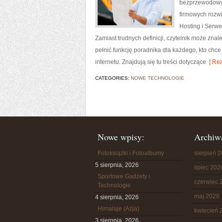
bezprzewodowyc
firmowych rozwi
Hosting i Serwe
Zamiast trudnych definicji, czytelnik może zna
pełnić funkcję poradnika dla każdego, kto chce
internetu. Znajdują się tu treści dotyczące
[ Rea
CATEGORIES:
NOWE TECHNOLOGIE
Nowe wpisy:
Archiw
Fotoksiążki i Fotoalbumy
sierpień 
5 sierpnia, 2026
lipiec 202
Sportowe Gadżety i
czerwiec 
Technologie
maj 2026
4 sierpnia, 2026
Himalaje (Azja)
kwiecień 
3 sierpnia, 2026