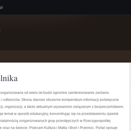
gi
e
lnika
zorganizowana od wielu lat budzi ogromne zainteresowanie zarówno
ak i odbiorców. Strona stanowi obszerne kompendium informacji poświęcone
ucji, organizacji, a także aktualnym wyzwaniom związanym z bezpieczeństwem.
je temat w sposób edukacyjny, koncentrując się na przedstawieniu zjawisk
ziałalnością zorganizowanych grup przestępczych w Rzeczypospolitej
e oraz na świecie. Polecam Kultura i Mafia i Broń i Przemoc. Portal opisuje