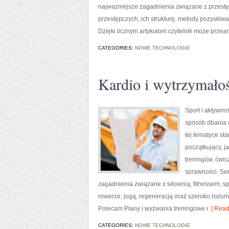
najważniejsze zagadnienia związane z przest
przestępczych, ich strukturę, metody pozyskiwa
Dzięki licznym artykułom czytelnik może przea
CATEGORIES:
NOWE TECHNOLOGIE
Kardio i wytrzymało
Sport i aktywnoś
sposób dbania 
tej tematyce s
początkujący, 
treningów, ćwic
sprawności. Ser
zagadnienia związane z siłownią, fitnessem, s
rowerze, jogą, regeneracją oraz szeroko rozum
Polecam Plany i wyzwania treningowe i
[ Read
CATEGORIES:
NOWE TECHNOLOGIE