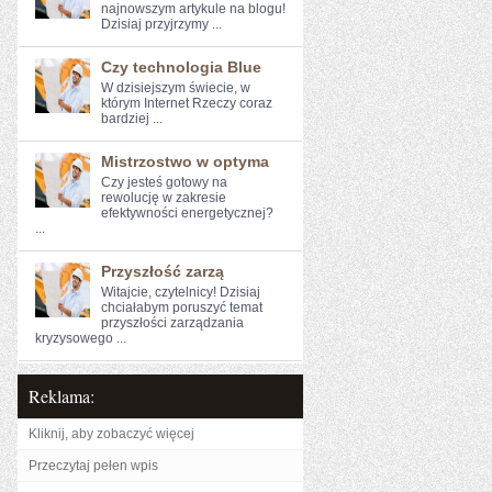
najnowszym artykule na ⁢blogu!
Dzisiaj przyjrzymy ...
Czy technologia Blue
W dzisiejszym świecie, w
którym Internet Rzeczy coraz
bardziej ...
Mistrzostwo w optyma
Czy jesteś gotowy na
rewolucję w ‍zakresie
efektywności energetycznej?
...
Przyszłość zarzą
Witajcie, ⁢czytelnicy!⁣ Dzisiaj
chciałabym poruszyć‌ temat
przyszłości ‌zarządzania
⁢kryzysowego ...
Reklama:
Kliknij, aby zobaczyć więcej
Przeczytaj pełen wpis