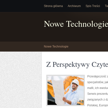
Strona główna
Archiwum
Spis Treści
Ta
Nowe Technologi
Nowe Technologie
Z Perspektywy Czyte
Przestępczość 
specjalistów, j
mafii, ich ewol
Serwis prezentu
związanych z d
Polskiej, Europi