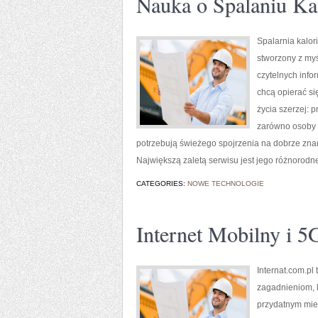
Nauka o Spalaniu Kal
Spalarnia kalor
stworzony z myś
czytelnych info
chcą opierać si
życia szerzej: 
zarówno osoby w
potrzebują świeżego spojrzenia na dobrze znan
Największą zaletą serwisu jest jego różnorodn
CATEGORIES:
NOWE TECHNOLOGIE
Internet Mobilny i 5
Internat.com.pl
zagadnieniom, 
przydatnym miej