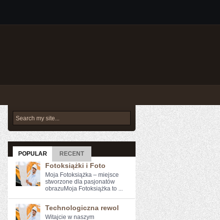
POPULAR
RECENT
Fotoksiążki i Foto
Moja Fotoksiążka – miejsce
stworzone dla pasjonatów
obrazuMoja Fotoksiążka to ...
Technologiczna rewol
Witajcie ‌w naszym